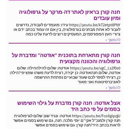
חנה קורן בראיון לאתר דה-מרקר על גרפולוגיה
ומיון עובדים
https://youtu.be/kT2etpt8PbY עידו: מועמדים לעבודה, נדרשים
לעבור לא אחת מבחנים בגרפולוגיה, בין אם זה עמוד בכתב ידם או
ציורי העץ המפורסמים, המעסיקים רוצים לדעת עלינו כמה
להמשך »
חנה קורן מתארחת בתוכנית "אודטה" ומדברת על
גרפולוגיה והכוונה מקצועית
https://youtu.be/vgC_Ls2f0s0 אודטה: שלום להילההילה: שלום
אודטה, שלום חנהאודטה: כן יקירה, רצית לדעת משהו שפציפי?הילה:
כן, רציתי לספר לכם שעוד שבועיים נפתחת ההרשמה
לאוניברסיטאות ואני מאוד
להמשך »
אצל אודטה: חנה קורן מדברת על גילוי השימוש
בסמים על פי כתב היד
https://youtu.be/FcoilglpzjU אודטה: ונגיד שוב שלום לגרפולוגית
חנה קורן ולמנכ"ל אקי"ם יוסי מלכה. חנה, גם שימוש בסמים אפשר
לראות בכתב היד?חנה קורן: גם שימוש בסמים אפשר