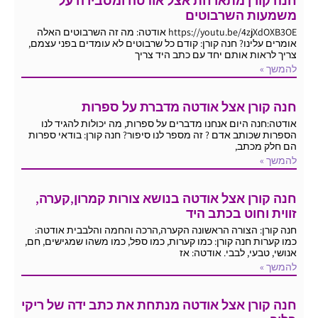
חנה קורן מתארחת אצל אודטה ומסבירה על
משמעות השרבוטים
https://youtu.be/4zjXdOXB3OE אודטה: מה זה השרבוטים האלה
אומרים עלינו? חנה קורן: קודם כל שרבוטים לא עומדים בפני עצמם,
צריך לראות אותם יחד עם כתב היד צריך
להמשך »
חנה קורן אצל אודטה מדברת על ספרות
אודטה:חנה היום אנחנו מדברים על ספרות, מה יכולות להגיד לנו
הספרות שכותב אדם ? זה מספר לנו סיפור? חנה קורן: בודאי ספרות
הם חלק מכתב,
להמשך »
חנה קורן אצל אודטה בנושא צורות קמרון,קערה,
זווית וחוט בכתב היד
חנה קורן: הצורה הראשונה הקערה,הרכה והחמה והלבבית אודטה:
כמו קערות חנה קורן: כמו קערות, כמו ספל, כמו משהו שמגישים, חם,
אנושי, טבעי, לבבי. אודטה: אז
להמשך »
חנה קורן אצל אודטה מנתחת את כתב ידה של ריקי