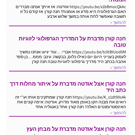
https://youtu.be/x1bBmocQkAc אודטה: אז איתך אנחנו מבררים
האם הגרפולוגיה היא מדע או אומנות? חנה קורן: אז קודם כל זו
תשובה שאפשר לתת אותה במשך שלוש ארבע
להמשך »
חנה קורן מדברת על המדריך הגרפולוגי לזוגיות
טובה
https://youtu.be/tcXtBIUod0M אברי: …עוד יגיעו אנחנו נמשיך
לעסוק בענייני היום יום כאילו כלום, בבקשה. עינב: מממ….כן ספר
אהבה בכתב היד מדריך גרפולוגי לזוגיות טובה חנה קורן
להמשך »
חנה קורן אצל אודטה מדברת על איתור מחלות דרך
כתב היד
https://youtu.be/K_s1dt9Xs4k חנה קורן: שמתקינים אותו וע"י זה
רואים את מבנה הקו באופן מאוד מדויק. אודטה: איפה קונים את
האינסטרומנטים האלה? חנה קורן: אחד באנגליה אחד
להמשך »
חנה קורן אצל אודטה מדברת על מבחן העץ