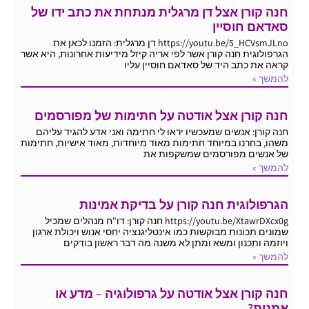
חנה קורן אצל דן מרגלית מנתחת את כתב ידו של
סאדאם חוסיין
https://youtu.be/5_HCVsmJLno דן מרגלית: הזמנו לכאן את
הגרפולוגית חנה קורן אשר לפי אריה קיזל מידיעות אחרונות, היא אשר
קראה את כתב היד של סאדאם חוסיין עליו
להמשך »
חנה קורן אצל אודטה על חתימות של מפורסמים
חנה קורן: אנשים שמעכשיו יראו לי חתימה ואני אדע להגיד עליהם
משהו, בחרנו במיוחד חתימות מאוד מיוחדות, מאוד אישיות, חתימות
של אנשים מפורסמים שמשקפות את
להמשך »
הגרפולוגית חנה קורן על בדיקת אמינות
https://youtu.be/XtawrDXcx0g חנה קורן: דו"ח מנהלים שמכיל
שמונים תכונות מבוקשות כמו אינטליגנציה יחסי אנוש ויכולת ארגון
ויוזמה ותכנון ומשא ומתן לא משנה מה דבר ראשון בודקים
להמשך »
חנה קורן אצל אודטה על גרפולוגיה – מדע או
אמנות?