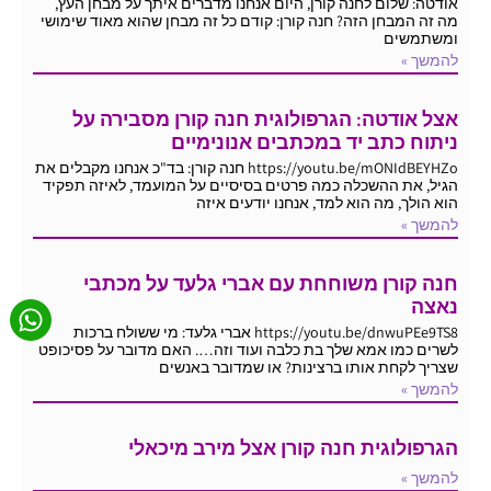
אודטה: שלום לחנה קורן, היום אנחנו מדברים איתך על מבחן העץ,
מה זה המבחן הזה? חנה קורן: קודם כל זה מבחן שהוא מאוד שימושי
ומשתמשים
להמשך »
אצל אודטה: הגרפולוגית חנה קורן מסבירה על
ניתוח כתב יד במכתבים אנונימיים
https://youtu.be/mONIdBEYHZo חנה קורן: בד"כ אנחנו מקבלים את
הגיל, את ההשכלה כמה פרטים בסיסיים על המועמד, לאיזה תפקיד
הוא הולך, מה הוא למד, אנחנו יודעים איזה
להמשך »
חנה קורן משוחחת עם אברי גלעד על מכתבי
נאצה
https://youtu.be/dnwuPEe9TS8 אברי גלעד: מי ששולח ברכות
לשרים כמו אמא שלך בת כלבה ועוד וזה…. האם מדובר על פסיכופט
שצריך לקחת אותו ברצינות? או שמדובר באנשים
להמשך »
הגרפולוגית חנה קורן אצל מירב מיכאלי
להמשך »