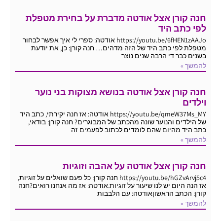
חנה קורן אצל אודטה מדברת על בחירת מטפלת
לפי כתב היד
https://youtu.be/6fHEN1zAAJo אודטה: ספרי לי איך אפשר לבחור
מטפלת לפי כתב היד של הזה מדהים… חנה קורן: כן, את יודעת
בשנים כבר די הרבה שנים נוצר
להמשך »
חנה קורן אצל אודטה בנושא מצוקות בני נוער
וילדים
https://youtu.be/qmeW37Ms_MY אודטה: אז חנה יקירתי, כתב היד
של הילדים והנוער שונה מהכתב של המבוגרים? חנה קורן: בודאי,
כתב היד מהיום שהם לומדים לכתוב לפעמים זה
להמשך »
חנה קורן אצל אודטה על אהבה וזוגיות
https://youtu.be/hGZvArvj5c4 חנה קורן: כל פעם שואלים על זוגיות,
אז הנה היום יש לנו שיעור על זוגיות.אודטה: אז מה אנחנו רואים?חנה
קורן: הכתב הראשוןאודטה: עם הלבבות
להמשך »