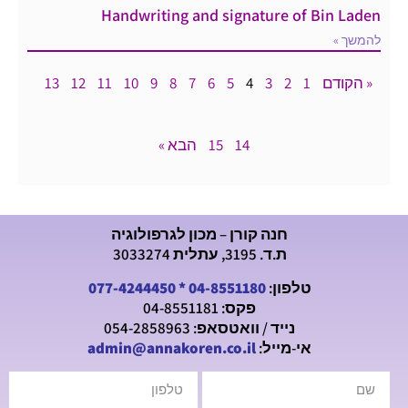
Handwriting and signature of Bin Laden
להמשך »
« הקודם
1
2
3
4
5
6
7
8
9
10
11
12
13
14
15
הבא »
חנה קורן – מכון לגרפולוגיה
ת.ד. 3195, עתלית 3033274
טלפון:
04-8551180
*
077-4244450
פקס: 04-8551181
נייד / וואטסאפ: 054-2858963
אי-מייל:
admin@annakoren.co.il