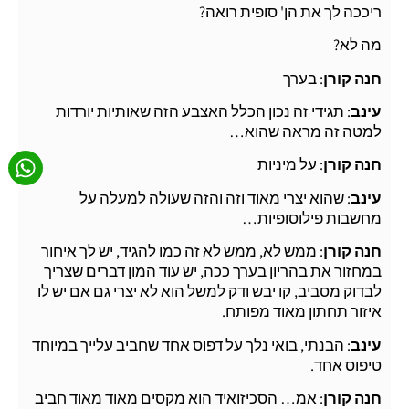
ריככה לך את הן' סופית רואה?
מה לא?
חנה קורן
: בערך
עינב
: תגידי זה נכון הכלל האצבע הזה שאותיות יורדות
למטה זה מראה שהוא…
חנה קורן
: על מיניות
עינב
: שהוא יצרי מאוד וזה והזה שעולה למעלה על
מחשבות פילוסופיות…
חנה קורן
: ממש לא, ממש לא זה כמו להגיד, יש לך איחור
במחזור את בהריון בערך ככה, יש עוד המון דברים שצריך
לבדוק מסביב, קו יבש ודק למשל הוא לא יצרי גם אם יש לו
איזור תחתון מאוד מפותח.
עינב
: הבנתי, בואי נלך על דפוס אחד שחביב עלייך במיוחד
טיפוס אחד.
חנה קורן
: אמ… הסכיזואיד הוא מקסים מאוד מאוד חביב