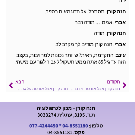
ידו?
חנה קורן
: תסתכלו על הדוגמאות בספר.
אברי
: אממ…. תודה רבה
חנה קורן
: תודה
אברי
: חנה קורן מודים לך מקרב לב
עינב
: התקדמת, ראית? ש יותר נכונות למחויבות, בקצב
הזה עד גיל 85 אתה ממש תשקול לעבור לגור עם מישהי.
הקודם
הבא
חנה קורן אצל אודטה מדברת על איתור מחלות דרך כתב היד
חנה קורן אצל אודטה על גרפולוגיה – מדע או אמנות?
חנה קורן – מכון לגרפולוגיה
ת.ד. 3195, עתלית 3033274
טלפון:
04-8551180
*
077-4244450
פקס: 04-8551181