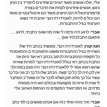
עליי, אלה אנשים מאוד הגיוניים שיודעים להפריד בין הגיון
ורגש, אנשים שיודעים לקחת את הדברים בצורה
פרופורציונאלית הם רגישים מאוד הם אינטליגנטיים מאוד
הם יכולים להיות, לאונרדו דה וינצי' אהבת חיי נשוא
הערצתי בגיל ההתבגרות..
אברי
: לרגע היה נדמה לי שזה מה שאני כתבתי, לרגע….
פתאום התבלבלתי אוקי…
חנה קורן
: לאונרדו דה וינצי', נפגשתי בכתב היד שלו
כשהייתי בגיל ההתבגרות ופשוט התאהבתי בו והתאמנתי
כל תקופת ההתבגרות לכתוב בכתב ראי ועד היום אני
כותבת בכתב ראי בגלל לאונרדו דה וינצי' למרות שאיזה
שהוא רופא אמר לי ללאונרדו דה וינצי' היה פגם במוח ולך
אין לכן היה לך כל כך קשה .הכתב שלו כל כך רב גוני וכל כך
עשיר וכל כך מלא תוכן ושלא לדבר על זה שאח"כ הסתבר
לי שהיו לו איזה 30 מקצועות ובכולם הוא היה מומחה
מדהים, אז הסכיזואיד המקסים זה הטיפוס האהוב עליי
ביותר.
אברי
: איך נזהה אחד כזה אם אנחנו פוגשים בו לפי כתב