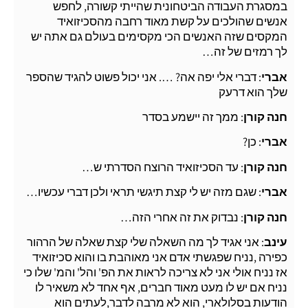
במסגרת העבודה הביטחונית שהייתי קשורה, לחפש
אנשים שהולכים על קשת מאוד רחבה מהסכיזואיד
המקסים שזה האנשים הכי מקסימים בעולם גם אתה יש
לך רמזים של זה…
אברי
: דברי אלי יפה אה? …. אני יכול פשוט להגיד שהספר
שלך הוא דרעק
חנה קורן
: ממך זה יישמע בסדר
אברי
: כן?
חנה קורן
: עד הסכיזואיד הרוצח הסדרתי ש…
אברי
: שגם מזה יש לי קצת תיגשי תראי ולכן דברי עכשיו…
חנה קורן
: נבדוק את זה אחרי הזה…
עינב
: אני אגיד לך מה השאלה שלי קצת שאלה של הרהור
כפירה ,נניח שפגשתי אדם אני מאוהבת בו והוא סכיזואיד
אז נניח אולי אני לא צריכה לראות את הפ' והל' והמ' שלו כי
נניח אם יש לו מעט מאוד חברים, אף אחד לא משאיר לו
הודעות בסלולארי, הוא לא מרבה לדבר,לעתים הוא