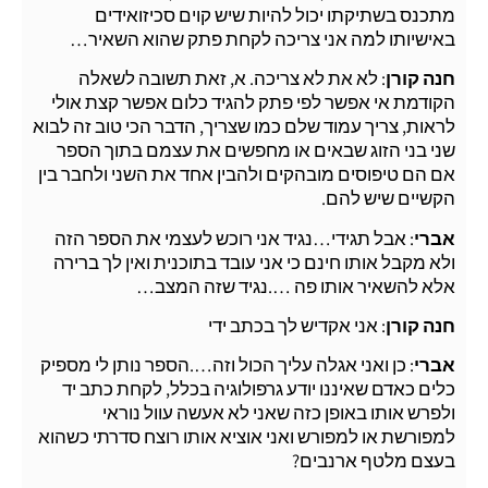
מתכנס בשתיקתו יכול להיות שיש קוים סכיזואידים
באישיותו למה אני צריכה לקחת פתק שהוא השאיר…
חנה קורן
: לא את לא צריכה. א, זאת תשובה לשאלה
הקודמת אי אפשר לפי פתק להגיד כלום אפשר קצת אולי
לראות, צריך עמוד שלם כמו שצריך, הדבר הכי טוב זה לבוא
שני בני הזוג שבאים או מחפשים את עצמם בתוך הספר
אם הם טיפוסים מובהקים ולהבין אחד את השני ולחבר בין
הקשיים שיש להם.
אברי
: אבל תגידי…נגיד אני רוכש לעצמי את הספר הזה
ולא מקבל אותו חינם כי אני עובד בתוכנית ואין לך ברירה
אלא להשאיר אותו פה ….נגיד שזה המצב…
חנה קורן
: אני אקדיש לך בכתב ידי
אברי
: כן ואני אגלה עליך הכול וזה….הספר נותן לי מספיק
כלים כאדם שאיננו יודע גרפולוגיה בכלל, לקחת כתב יד
ולפרש אותו באופן כזה שאני לא אעשה עוול נוראי
למפורשת או למפורש ואני אוציא אותו רוצח סדרתי כשהוא
בעצם מלטף ארנבים?