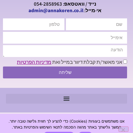
נייד / וואטסאפ: 054-2858963
אי-מייל:
admin@annakoren.co.il
אני מאשר/ת קבלת דיוור במייל ואת
מדיניות הפרטיות
שליחה
© 2026 כל הזכויות שמורות - חנה קורן מכון לגרפולוגיה |
אנו משתמשים בעוגיות (Cookies) כדי להציע לך חווית גלישה טובה יותר.
www.annakoren.co.il
המשך גלישתך באתר מהווה הסכמה לתנאי השימוש והפרטיות באתר.
מדיניות פרטיות
הצהרת נגישות