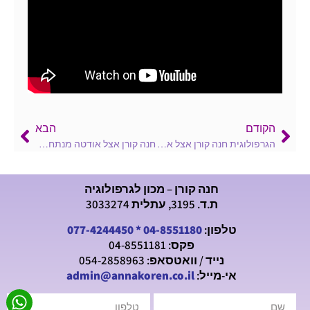
הקודם
הבא
הגרפולוגית חנה קורן אצל אודטה מנתחת כתבי יד של צופים
חנה קורן אצל אודטה מנתחת את כתב ידה של אביגיל אריאלי
חנה קורן – מכון לגרפולוגיה
ת.ד. 3195, עתלית 3033274
טלפון:
04-8551180
*
077-4244450
פקס: 04-8551181
נייד / וואטסאפ: 054-2858963
אי-מייל:
admin@annakoren.co.il