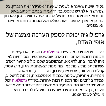
על-ידי שיטה שאינה פולשנית ושאינה "מטרידה" את הנבדק. כל
שנדרש הוא להגיש טקסט, באורך עמוד, בכתב יד כתוב באופן
ספונטאני וחתימה. נוכחותו של הכותב אינה נחוצה בזמן האבחון
וכמו כן אין צורך להעביר אותו סוללה של מבחנים התנהגותיים
ו/או גופניים.
גרפולוגיה יכולה לספק הערכה ממצה של
אופי האדם,
כישוריו ויכולותיו המקצועיים.
גרפולוגיה
חושפת, אם קיימות,
תכונות רדומות או חבויות באדם, שבשיטות סינון מסורתיות לא
ניתן להבחין בהן. לדוגמא, הגרפולוגים שלנו יכולים להעריך אדם
עשרות תכונות שונות כמו: מהימנות, שאפתנות, הגיון, חוש עסקי,
קבלת החלטות, מוטיבציה, זיכרון, כושר ריכוז, יחסי אנוש,
מנהיגות, אחריות, שליטה עצמית, אינטלגנציה, נכונות להשקיע,
עמידה בלחצים ועוד תכונות רבות אחרות. בעזרת
גרפולוגיה
יכול
המעסיק לקבוע מהו התפקיד המתאים ביותר עבור המועמד או
העובד, כך שבאותה המידה שהערכה מועילה לחברה, היא
מועילה לעובד עצמו.