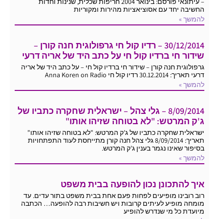
– עיתונאי פורסם: בינואר 2004 חריפות שכלית, שנינות וחדות
החשיבה יחד עם אסוציאציות מהירות ומקוריות
להמשך »
30/12/2014 – רדיו קול חי גרפולוגית חנה קורן –
שידור חי ברדיו קול חי על כתב היד של אריה דרעי
גרפולוגית חנה קורן – שידור חי ברדיו קול חי – על כתב היד של אריה
דרעי תאריך: 30.12.2014 רדיו קול חי Anna Koren on Radio
להמשך »
8/09/2014 – גלי צהל – ישראלית שחקרה כתביו של
ג'ק המרטש: "לא בטוחה שזיהו אותו"
ישראלית שחקרה כתביו של ג'ק המרטש: "לא בטוחה שזיהו אותו"
תאריך: 8/09/2014 גלי צהל חנה קורן מתייחסת לעוד התפתחויות
בסיפור שאינו נגמר בענין ג'ק המרטש.
להמשך »
איך להתכונן נכון להופעה בבית משפט
רוב רובינו מופיעים לפחות פעם אחת בבית משפט בתור עדים. עד
מומחה מופיע לעיתים קרובות ויש חשיבות רבה להופעה… הכתבה
מיועדת כל מי שנדרש להופיע