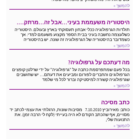
להמשך »
היסטוריה משעממת בעיני…אבל זה…מרתק….
תולדות הגרפולוגיה ככלי אבחון תעסוקתי בארץ ובעולם. היסטוריה
כשלעצמה נחשבה בעיני בבית הספר מקצוע משעמם למדי. אך
כשמדובר בהיסטוריה של הגרפולוגיה זה שונה. יש בהיסטוריה
להמשך »
מה דעתכם על גרפולוגיה?
בכל פעם שמתפרסמת כתבה על "גרפולוגיה" על ידי שרלטן קופצים
הגרפולוגים והחברים לפורום ומביעים את דעתם… יש שחושבים
שגרפולוגיה קשורה למיסטיקה וברור לכל מי שלמד
להמשך »
כתב מסיכה
כותב: מאירוביץ 7.10.2010 מסיבות שונות, הרגלתי את עצמי לכתב יד
מסויים, אף שהכתב הקודם לא היה בעייתי (לקח לי הרבה זמן). את
התנועות שלי,
להמשך »