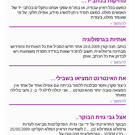
מחיקות בכתב יד…
כמעט בכל ראיון עבודה, או במו"מ עסקי אנחנו נתקלים בכתבי יד של
האנשים מולנו. כמעט תמיד ניתן להשיג מידע, אפילו חלקי, על מי
שעומד מולנו, בעזרת
להמשך »
אותיות בגרפולוגיה
כותב: חנה קורן 20.8.2009 אתר חדש המכיל את כל האותיות והפירוש
מבחינה גרפולוגית. חשוב להזכיר שאות בודדה חסרת משמעות ויש
לבדוק את כל הכתב, אופן
להמשך »
את האינטרנט המציאו בשבילי…
כיצור סקרן וחסר סבלנות ללמוד בכיתה עם אפילו אחד על אחד אין
המצאה טובה יותר מהאינטרנט… אני יכולה לדלג לי ב- 2 וחצי בלילה
מאתר
להמשך »
אצל גבי גזית הבוקר..
הבוקר התראיינתי על ידי גבי גזית. הפרקליטות מביאה לעדות
גרפולוג ונומרולוג (כן….!) לשמיעת הראיון המלא הקליקו: 25/05/2009
– רדיו 103FM – הגרפולוגית חנה קורן על