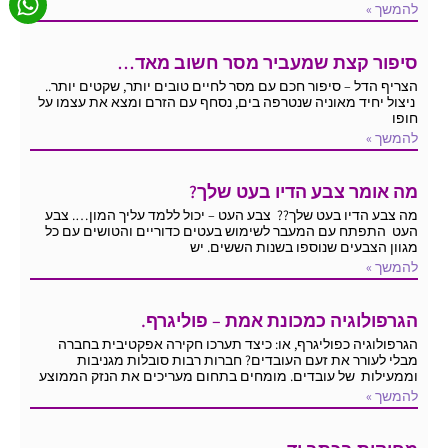
להמשך »
סיפור קצת שמעביר מסר חשוב מאד…
הצריף הדל – סיפור חכם עם מסר לחיים טובים יותר, שקטים יותר..
ניצול יחיד מאוניה שנטרפה בים, נסחף עם הזרם ומצא את עצמו על
חופו
להמשך »
מה אומר צבע הדיו בעט שלך?
מה צבע הדיו בעט שלך?? צבע העט – יכול ללמד עליך המון…. צבע
העט התפתח עם המעבר לשימוש בעטים כדוריים והטושים עם כל
מגוון הצבעים שנוספו בשנות הששים. יש
להמשך »
הגרפולוגיה כמכונת אמת – פוליגרף.
הגרפולוגיה כפוליגרף, או: כיצד תערכו חקירה אפקטיבית בחברה
מבלי לעורר את זעם העובדים? חברות רבות סובלות מגניבות
וממעילות של עובדים. מומחים בתחום מעריכים את הנזק הממוצע
להמשך »