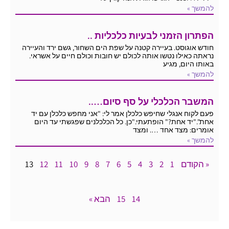
להמשך »
הפתרון הזמני לבעיות כלכליות ..
חודש אוגוסט. בעיירה קטנה על שפת הים השחור, גשם ירד והעיירה
נראתה כאילו נטשו אותה לכולם יש חובות וכולם חיים על אשראי.
באותו היום, מגיע
להמשך »
המשבר הכלכלי על סף סיום…..
פעם לקוח אנגלי שחיפש כלכלן אמר לי: "אני מחפש כלכלן עם יד
אחת"."יד אחת?" הופתעתי."כן. כל הכלכלנים שפגשתי עד היום
אומרים: מצד אחד …. ומצד
להמשך »
« הקודם
1
2
3
4
5
6
7
8
9
10
11
12
13
14
15
הבא »