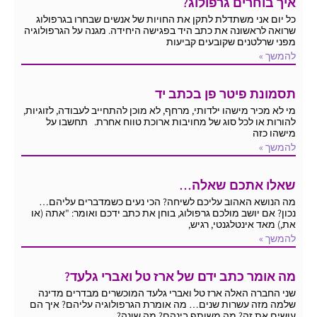
איך בוחרים גרפולוג?
כל יום אני משתדלת לתקן את החויות של אנשים שבחרו בגרפולוג
שרואה לראשונה את כתב היד בפגישה היחידה. מגנה על הגרפולוגיה
מפני שרלטנים שקובעים קביעות
להמשך »
תסמונת פיטר פן בכתב יד
מי לא מכיר מישהו ילדותי, מרחף, לא מוכן להתחייב לעבודה, לזוגיות,
להורות או לכל סוג של מחויבות ארוכת טווח אחרת. תחשבו על
מישהו כזה
להמשך »
שאלו אתכם שאלה…
מה הנושא האהוב עליכם לשיחה? הכי נעים כשמדברים עליהם…
נכון? אם יושב מולכם גרפולוג, בוחן את כתב ידכם ואומר: "אתה (או
את,) מאד אינטלגנטי, רגיש,
להמשך »
מה אומר כתב ידם של ארז טל ואברי גלעד?
שני החברה האלה ארז טל ואברי גלעד המוכשרים מבדרים מדינה
שלמה מזה עשרות שנים… מה אומרת הגרפולוגיה עליהם? איך הם
עושים את זה? מה משותף בינהם? מה שונה?