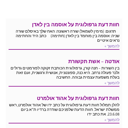
חוות דעת גרפולוגית על אוסמה בין לאדן
תרגום: (מימין לשמאל) שורה ראשונה: האח שלך באיסלם שורה
שניה: אוסמה בין מוחמד בין לאדן (חתימה) כתב היד והחתימה
נראים איטיים
להמשך »
אודטה – אשת תקשורת
בין השורות – חנה קורן, גרפולוגית הכותבת זקוקה לפורמטים גדולים
ולכר פעולה נרחב. היא כנה, ספונטנית, אנושית ורגשנית, ועם זאת
בעלת משמעת עצמית גבוהה. החשיבה
להמשך »
חוות דעת גרפולוגית על אהוד אולמרט
להלן תמלול חוות דעת גרפולוגית על כתב ידו של אהוד אולמרט, ראש
ממשלת ישראל. חוות הדעת שלפניכם שודרה ברדיו ת"א ביום
23.6.08. את כתב ידו
להמשך »