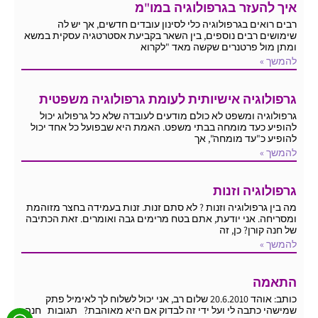
איך להעזר בגרפולוגיה במו"מ
רבים רואים בגרפולוגיה כלי לסינון עובדים חדשים, אך יש לה
שימושים רבים נוספים, בין השאר בקביעת אסטרטגיה עסקית במשא
ומתן מול פרטנרים שקשה מאד "לקרוא
להמשך »
גרפולוגיה אישיותית לעומת גרפולוגיה משפטית
גרפולוגיה ומשפט לא כולם מודעים לעובדה שלא כל גרפולוג יכול
להופיע כעד מומחה בבתי משפט. האמת היא שבפועל כל אחד יכול
להופיע כ"עד מומחה", אך
להמשך »
גרפולוגיה וזנות
מה בין גרפולוגיה וזנות ? לא סתם זנות. זנות בעמידה בחצר מזוהמת
ומסריחה. אני יודעת, אתם בטח מרימים גבה ואומרים. זאת הכתיבה
של חנה קורן? כן, זה
להמשך »
התאמה
כותב: אוהד 20.6.2010 שלום רב, אני יכול לשלוח לך לאימיל פתק
שמישהי כתבה לי ועל ידי זה לבדוק אם היא מאוהבת? תגובות חנה