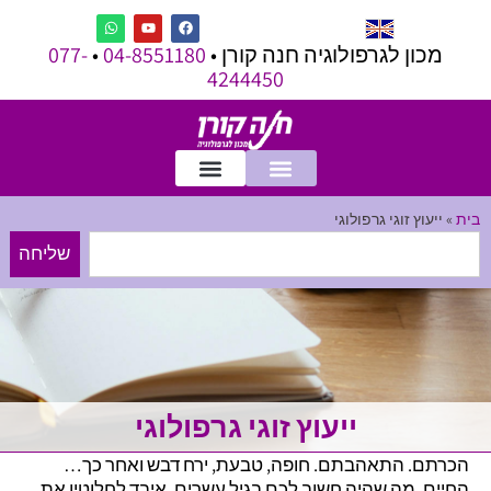
מכון לגרפולוגיה חנה קורן •
04-8551180
•
077-
4244450
בית
»
ייעוץ זוגי גרפולוגי
שליחה
ייעוץ זוגי גרפולוגי
הכרתם. התאהבתם. חופה, טבעת, ירח דבש ואחר כך…
החיים. מה שהיה חשוב לכם בגיל עשרים, איבד לחלוטין את