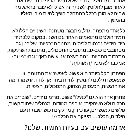
אחר כך מתחילים להבין שלא תמיד מבינים. מה שנראה
לאחד מובן לחלוטין, לשני/ה זה אפילו לא עובר בראש. מה
שהיה לא מובן בכלל בהתחלה הופך להיות מובן מאליו
בהמשך.
כל אחד מתפתח, גדל, מתבגר, משתנה והשינויים הללו לא
תמיד הולכים מתואמים האחד עם השני. במקום ללכת יד
ביד, הידיים נכנסות לכיסים. מתנוחת "כפיות" של בטן-גב
מסתובבים לגב-גב. מתרבים התסכולים, מתרבות השתיקות,
מתרבות התהיות.. "מה בעצם אני עושה כאן?" וגם: "מי זה?..
אני כבר לא מכיר/ה אותו/ה."
הפתרון הקל ביותר הוא פשוט לאפשר את התנומה. זו
שמאפשרת לכם להמשיך לחיות ביחד אך לחוד. זו שמרדימה
את הרגשות, הכעסים, הצחוק, התסכולים, הציפיות.
פתרון אחר הוא גם "כאילו" פשוט. מרימים ידיים. "שוברים את
הכלים ולא משחקים". אורזים מזוודות, מנהלים שיחות קשות,
גולשים למגשרים, עורכי דין, מחלקים רכוש, שבתות עם
הילדים, הכלב… מי ייקח את הכלב??!
אז מה עושים עם בעיות הזוגיות שלנו?