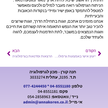
התהליך הראשוני שיכול להיות ארוך מאוד ומוטעה מאוד.
הניתוח הגרפולוגי רואה מעבר למילים ולכעס ומאפשר
למטפל להתמקד באופן ישיר ומיידי בנקודות הכאובות
והבעייתיות.
אנחנו מזמינים אתכם, זוגות בתחילת הדרך, זוגות שרוצים
להכיר טוב יותר את הנפש התאומה איתה קשרתם את חייכם
וזוגות הנמצאים במשבר, לתת הזדמנות לעצמכם, להווה
ולעתיד שלכם.
הקודם
הבא
ייעוץ אישי באמצעות גרפולוגיה
הרצאות וסדנאות בגרפולוגיה
חנה קורן – מכון לגרפולוגיה
ת.ד. 3195, עתלית 3033274
טלפון:
04-8551180
*
077-4244450
פקס: 04-8551181
נייד / וואטסאפ: 054-2858963
אי-מייל:
admin@annakoren.co.il