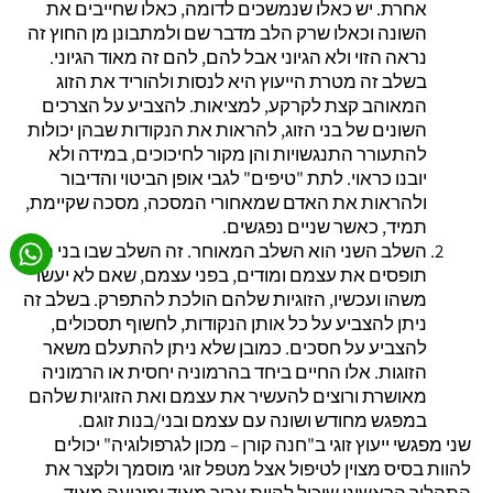
אחרת. יש כאלו שנמשכים לדומה, כאלו שחייבים את
השונה וכאלו שרק הלב מדבר שם ולמתבונן מן החוץ זה
נראה הזוי ולא הגיוני אבל להם, להם זה מאוד הגיוני.
בשלב זה מטרת הייעוץ היא לנסות ולהוריד את הזוג
המאוהב קצת לקרקע, למציאות. להצביע על הצרכים
השונים של בני הזוג, להראות את הנקודות שבהן יכולות
להתעורר התנגשויות והן מקור לחיכוכים, במידה ולא
יובנו כראוי. לתת "טיפים" לגבי אופן הביטוי והדיבור
ולהראות את האדם שמאחורי המסכה, מסכה שקיימת,
תמיד, כאשר שניים נפגשים.
השלב השני הוא השלב המאוחר. זה השלב שבו בני הזוג
תופסים את עצמם ומודים, בפני עצמם, שאם לא יעשו
משהו ועכשיו, הזוגיות שלהם הולכת להתפרק. בשלב זה
ניתן להצביע על כל אותן הנקודות, לחשוף תסכולים,
להצביע על חסכים. כמובן שלא ניתן להתעלם משאר
הזוגות. אלו החיים ביחד בהרמוניה יחסית או הרמוניה
מאושרת ורוצים להעשיר את עצמם ואת הזוגיות שלהם
במפגש מחודש ושונה עם עצמם ובני/בנות זוגם.
שני מפגשי ייעוץ זוגי ב"חנה קורן – מכון לגרפולוגיה" יכולים
להוות בסיס מצוין לטיפול אצל מטפל זוגי מוסמך ולקצר את