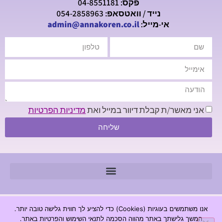
פקס: 04-8551181
נייד / וואטסאפ: 054-2858963
אי-מייל:
admin@annakoren.co.il
אני מאשר/ת קבלת דיוור במייל ואת
מדיניות הפרטיות
שליחה
© 2026 כל הזכויות שמורות - חנה קורן מכון לגרפולוגיה |
אנו משתמשים בעוגיות (Cookies) כדי להציע לך חווית גלישה טובה יותר.
www.annakoren.co.il
המשך גלישתך באתר מהווה הסכמה לתנאי השימוש והפרטיות באתר.
מדיניות פרטיות