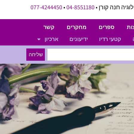
וגיה חנה קורן •
04-8551180
•
077-4244450
ות
ספרים
מחקרים
קשר
קטעי רדיו
ידיעונים
ארכיון
שליחה