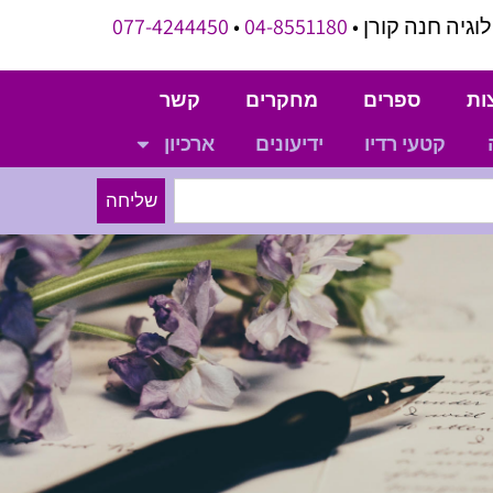
וגיה חנה קורן •
04-8551180
•
077-4244450
ות
ספרים
מחקרים
קשר
קטעי רדיו
ידיעונים
ארכיון
שליחה