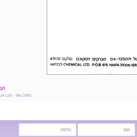
הב
car Ltd – dec 1983