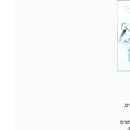
ם,
מצים
,