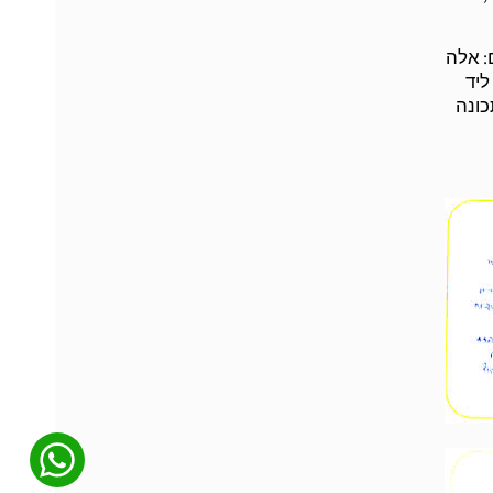
: אלה
ליד
כונה