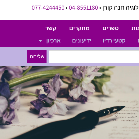
וגיה חנה קורן •
04-8551180
•
077-4244450
ות
ספרים
מחקרים
קשר
קטעי רדיו
ידיעונים
ארכיון
שליחה