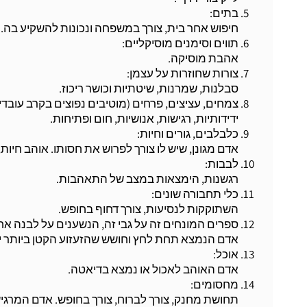
בתים:
חיפוש אחר בית, צורך במשפחה ונכונות להשקיע בה. צור
תווים וסימנים מוסיקליים:
אהבת מוסיקה.
צורות שחוזרות על עצמן:
סבלנות, שמרנות, שיטתיות וכושר ריכוז.
צמחים, עציצים, פרחים (מוטיבים נפוצים בקרב עובדים
ידידותיות, רגישות, אנושיות, חום ופתיחות.
כלבלבים, גורים וחיות:
אדם מגונן, שיש לו צורך לפרוש את חסותו. אוהב חיות
לבבות:
רגשנות, הימצאות במצב של התאהבות.
כלי תחבורה שונים:
השתוקקות לנסיעות, צורך דחוף בחופש.
ספרים המונחים זה על גבי זה, הנשענים על לבנה אח
אדם הנמצא תחת לחץ וחושש שהזעזוע הקטן ביותר ימ
אוכל:
אדם האוהב לאכול או נמצא בדיאטה.
מחסומים:
תחושת מחנק, צורך לברוח, צורך בחופש. אדם המרגי