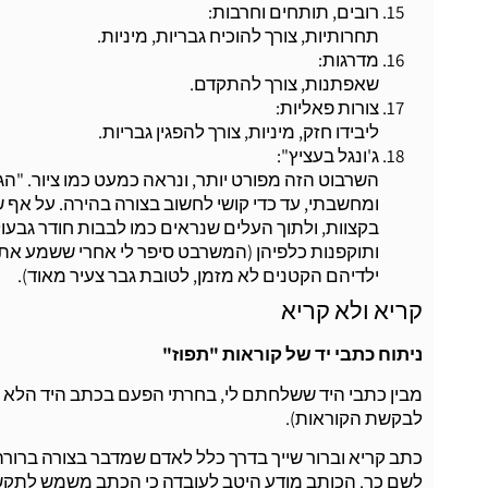
רובים, תותחים וחרבות:
תחרותיות, צורך להוכיח גבריות, מיניות.
מדרגות:
שאפתנות, צורך להתקדם.
צורות פאליות:
ליבידו חזק, מיניות, צורך להפגין גבריות.
ג'ונגל בעציץ":
השרבוט הזה מפורט יותר, ונראה כמעט כמו ציור. "ה
ומחשבתי, עד כדי קושי לחשוב בצורה בהירה. על אף 
בקצוות, ולתוך העלים שנראים כמו לבבות חודר גב
ותוקפנות כלפיהן (המשרבט סיפר לי אחרי ששמע את 
ילדיהם הקטנים לא מזמן, לטובת גבר צעיר מאוד).
קריא ולא קריא
ניתוח כתבי יד של קוראות "תפוז"
מבין כתבי היד ששלחתם לי, בחרתי הפעם בכתב היד הלא קר
לבקשת הקוראות).
כתב קריא וברור שייך בדרך כלל לאדם שמדבר בצורה ברורה 
לשם כך. הכותב מודע היטב לעובדה כי הכתב משמש לתקשורת