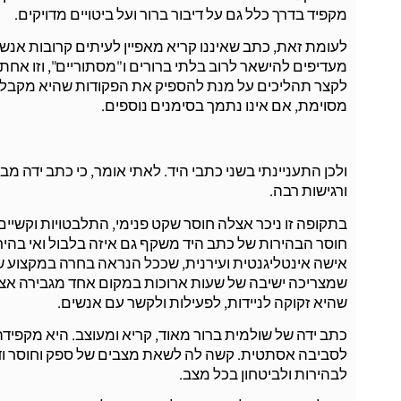
מקפיד בדרך כלל גם על דיבור ברור ועל ביטויים מדויקים.
לעומת זאת, כתב שאיננו קריא מאפיין לעיתים קרובות א
מעדיפים להישאר לרוב בלתי ברורים ו"מסתוריים", וזו אח
לקצר תהליכים על מנת להספיק את הפקודות שהיא מקבלת 
מסוימת, אם אינו נתמך בסימנים נוספים.
ולכן התעניינתי בשני כתבי היד. לאתי אומר, כי כתב ידה 
ורגישות רבה.
בתקופה זו ניכר אצלה חוסר שקט פנימי, התלבטויות וקשיים
חוסר הבהירות של כתב היד משקף גם איזה בלבול ואי בהיר
אישה אינטליגנטית ועירנית, שככל הנראה בחרה במקצוע 
שמצריכה ישיבה של שעות ארוכות במקום אחד מגבירה א
שהיא זקוקה לניידות, לפעילות ולקשר עם אנשים.
כתב ידה של שולמית ברור מאוד, קריא ומעוצב. היא מקפידה 
לסביבה אסתטית. קשה לה לשאת מצבים של ספק וחוסר וד
לבהירות ולביטחון בכל
מצב.