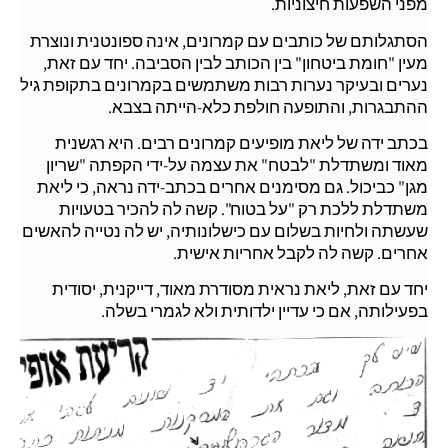
מפני השפעות חיצוניות.
הסתגלותם של כותבים עם קמרונים, אינה ספונטנית ונוצרת
מעין "חומת ביטחון" בין הכותב לבין הסביבה. יחד עם זאת,
נערים ובעיקר נערות רבות משתמשים בקמרונים בתקופת גיל
ההתבגרות, והתופעה חולפת כלא-הייתה בצבא.
בכתב ידה של ליאת מופיעים קמרונים רבים. היא רגשנית
מאוד ומשתדלת "לבטח" את עצמה על-ידי הקפתה "שריון
מגן" כביכול. גם מסימנים אחרים בכתב-ידה נראה, כי ליאת
משתדלת ללכת רק "על בטוח". קשה לה להכיר בטעויות
שעשתה ולחיות בשלום עם כישלונותיה, יש לה נטייה להאשים
אחרים. קשה לה לקבל אחריות אישית.
יחד עם זאת, ליאת נראית מסודרת מאוד, דייקנית, יסודית
בפעילותה, אם כי עדיין ילדותית ולא לגמרי בשלה.