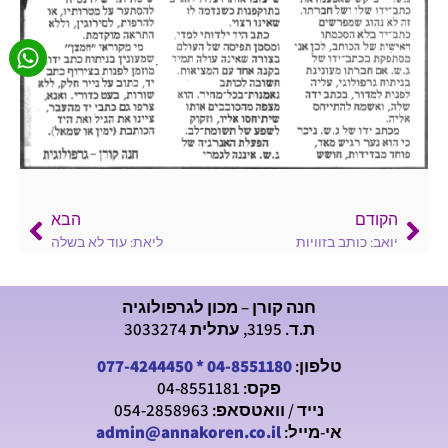
הקודם
הבא
יואב: כותב בזוויות
ליאת: עוד לא בשלה
חנה קורן – מכון לגרפולוגיה
ת.ד. 3195, עתלית 3033274
טלפון:
04-8551180
*
077-4244450
פקס: 04-8551181
נייד / וואטסאפ: 054-2858963
אי-מייל:
admin@annakoren.co.il