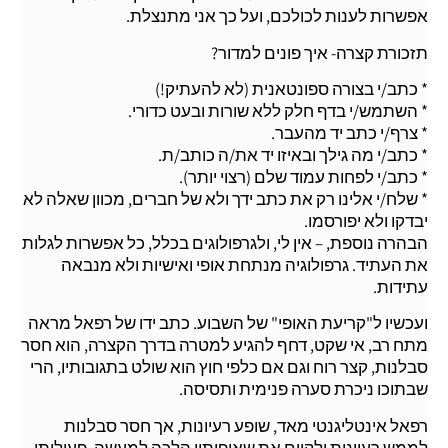
אפשרות לענות לכולכם, ועל כך אני מתנצלת.
תזכורת קצרה- איך פונים למדור?
* כתב/י בצורה ספונטאנית (לא להעתיק!)
* השתמש/י בדף חלק ללא שורות ובעט כדורי.
* צרף/י כתב יד מהעבר.
* כתב/י מה גילך ובאיזו יד את/ה כותב/ת.
* כתב/י לפחות עמוד שלם (רצוי יותר).
* שלח/י אלינו רק את כתב ידך ולא של חברים, מכוון שאלה לא
יבדקו ולא יפורסמו.
הבהרה נוספת, – אין לי, ולגרפולוגים בכלל, כל אפשרות לגלות
את העתיד. גרפולוגיה מנתחת אופי ואישיות ולא מנבאה
עתידות.
ועכשיו ל"קריעת האופי" של השבוע. כתב ידו של רפאל מראה
מתח רב, אי שקט, דחף להגיע למטרה בדרך הקצרה, הוא חסר
סבלנות, קצר רוח וגם אם כלפי חוץ הוא שולט בתגובותיו, הרי
שבתוכו ניכרת סערה פנימית ותסיסה.
רפאל אינטליגנטי מאד, שופע רעיונות, אך חסר סבלנות
לממש רעיונות ולקיים את שאיפותיו הלכה למעשה. פעילותו