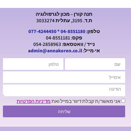
חנה קורן – מכון לגרפולוגיה
ת.ד. 3195, עתלית 3033274
טלפון:
04-8551180
*
077-4244450
פקס: 04-8551181
נייד / וואטסאפ: 054-2858963
אי-מייל:
admin@annakoren.co.il
אני מאשר/ת קבלת דיוור במייל ואת
מדיניות הפרטיות
שליחה