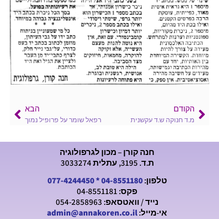
הקודם
הבא
מ.ד חנוקה ש.ד עקשנית
רפאל שומר על פרופיל נמוך
חנה קורן – מכון לגרפולוגיה
ת.ד. 3195, עתלית 3033274
טלפון:
04-8551180
*
077-4244450
פקס: 04-8551181
נייד / וואטסאפ: 054-2858963
אי-מייל:
admin@annakoren.co.il