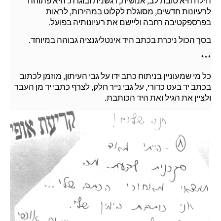
הילה היא טובת לב, אנושית, רגשנית ובוגרת. היא פתוחה
לרעיונות חדשים, מסוגלת לקלוט במהירות, לראות
בפרספקטיבה רחבה וליישם את רעיונותיה בפועל.
בסך הכול ניכרת בכתב היד אינטליגנציה גבוהה במיוחד.
***
כל מי שמעוניין בניתוח כתב ידו על גבי העיתון, מוזמן לכתוב
בכתב יד בעט כדורי, על גבי נייר חלק, לצרף כתבי יד מן העבר
ולציין את הגיל ואת היד הכותבת.