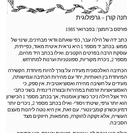
חנה קורן – גרפולוגית
פורסם ב'חמצן': בפברואר 1985
כתב ידה של הילה עבר, כפי שאתם וודאי מבחינים, שינוי של
ממש. בכתב יד מספר 1 היא נראית איטית מאוד, כפייתית,
עוסקת הרבה בפרטים הקטנים. ואילו בכתב היד מהיום,
מספר 2, ניכרת מקוריות, ספונטניות וערנות למתרחש.
הכתיבה האלכסונית מעידה על צורך להיות מיוחדת. הקשירה
המיוחדת בין האותיות, יחד עם מהירות הכתיבה וגמישותה,
מעידים על חשיבה מהירה ואסוציאטיבית. אין ספק, כי
האסוציאציות זורמות במהירות ובצורה דינמית. בשני כתבי
היד אצל הילה ניכר כשרון אומנותי, אך בכתב מספר 1 הכישרון
הוא יותר גרפי, שיטתי ויסודי- ואילו בכתב מספר 2, ניכרים יותר
דמיון וכשרון קומבינטורי. עם זאת, אין היא נוטה ליהנות מעצם
העשייה, אלא זקוקה להוקרה, מחמאות, חיזוקים מצד
הסביבה.