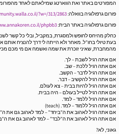
המפורטים באתר ואת הווארטג שמילאתם לאחד מהפורומים
פורום גרפולוגיה בוואלה:
munity.walla.co.il/?w=/313/2863
פורום גרפולוגיה באתר הבית:
ww.annakoren.co.il/phpbb3/
כחלק מהיחס לחופש ולמסגרת, במקביל, ובלי כל קשר לשנ
בעת טיולי בחו"ל. מאחר ולא הייתה לי דרך להנציח אותם א
מהמחברת, שאיני זוכרת את שמה ואשמח אם מי מכם מכיר וי
אם אתה רגיל לשבת – לך.
אם אתה רגיל ללכת – שב.
אם אתה רגיל לדבר – הקשב.
אם אתה רגיל להקשיב – דבר.
אם אתה רגיל להיות בבית – צא לעולם.
אם אתה רגיל לטייל בעולם – היה בבית.
אם אתה רגיל ללמד – למד.
אם אתה רגיל ללמוד – למד. (teach)
אם אתה רגיל לאהוב את ה"ביחד" – למד לאהוב גם את ה"ל
אם אתה רגיל לאהוב את ה"לבד" – למד לאהוב גם את ה"בי
גאוני, לא?