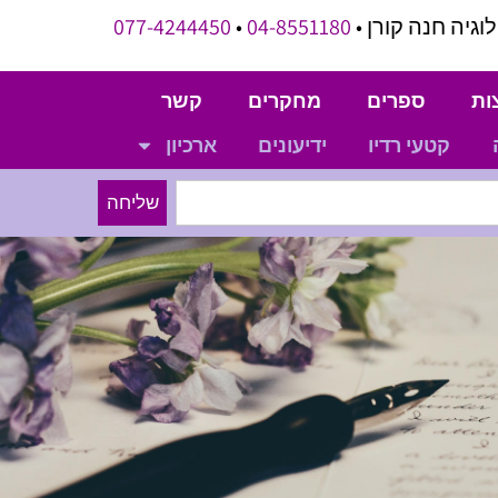
וגיה חנה קורן •
04-8551180
•
077-4244450
ות
ספרים
מחקרים
קשר
קטעי רדיו
ידיעונים
ארכיון
שליחה