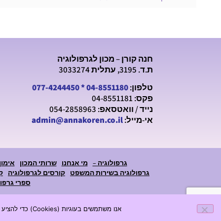
חנה קורן – מכון לגרפולוגיה
ת.ד. 3195, עתלית 3033274
טלפון:
04-8551180
*
077-4244450
פקס: 04-8551181
נייד / וואטסאפ: 054-2858963
אי-מייל:
admin@annakoren.co.il
גרפולוגיה –
מי אנחנו
שרותי המכון
אימון
גרפולוגיה בשירות המשפט
קורסים לגרפולוגיה
ק
ספרי גרפול
אנו משתמשים בעוגיות (Cookies) כדי להציע לך חווית גלישה טובה יותר. המשך גלישתך באתר מהווה הסכמה לתנאי השימוש והפרטיות באתר.
© 2026 כל הזכויות שמורות - חנה קורן מכון לגרפולוגיה | www.annakoren.co.il