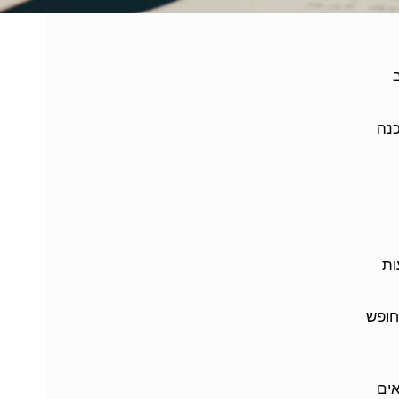
כנה
ות
חופש
אים