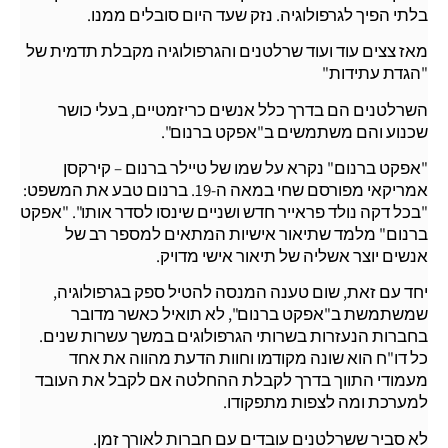
בלתי הפיך לגרפולוגיה. נזק שעד היום סובלים ממנו.
מאז צצים עוד ועוד שרלטנים והגרפולוגיה מקבלת תדמית של
"הגדת עתידות"
השרלטנים הם בדרך כלל אנשים כריזמטיים, בעלי כושר
שכנוע והם משתמשים ב"אפקט ברנום".
"אפקט ברנום" נקרא על שמו של טיילר ברנום – קירקסן
אמריקאי מפורסם שחי במאה ה-19. ברנום טבע את המשפט:
"בכל דקה נולד פראייר חדש ושניים שינסו לסדר אותו". "אפקט
ברנום" מלמד שתיאור אישיות המתאים למספר רב של
אנשים יוצר אשליה של תיאור אישי מדויק.
יחד עם זאת, שום טענה המנסה להטיל ספק בגרפולוגיה,
שמשתמשת ב"אפקט ברנום", לא תואיל כאשר מדובר
בחברות הנעזרות בשרותי הגרפולוגים במשך עשרות שנים.
כל דו"ח הוא שונה מקודמו וחוות הדעת מהווה את אחד
מעמודי התווך בדרך לקבלת ההחלטה אם לקבל את העובד
למערכת ומה לצפות מתפקודו.
לא סביר ששרלטנים עובדים עם חברות לאורך זמן.