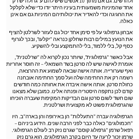
ולהרשים. גם אם מתוך 10 אנשים שיש להם ע' גדולה יש רק
אחד שהמיניות משמעותית בעיניו היתר יודו כדי שלא לקלקל
את החגיגה וכדי להאדיר את יכולותיהם המיניות גם אם אינן
כאלה.
אבחון גרפולוגי על פי סימן אחד יכול גם לעזור לשרלטן להציף
את הנועץ במילים רבות שחלקן כנראה "יקלעו", ובכך לגרוף
כסף קל, בלי ללמוד, בלי להתמקצע ובלי להשקיע.
אבל כאשר "גרפולוגית", שיותר נכון לקרוא לה "שרלטנית",
אומרת לאישה שיש לה סרטן בשד השמאלי – זה חוסר אחריות
ואף שערורייה. אותה אישה שבאה לשמוע את ההרצאה,
רשמה רק את החתימה שלה ועל סמך החתימה אובחנה
כחולת סרטן. אותה אישה איבדה את אחותה כמה חודשים
קודם לכן נתקפה היסטריה ופנתה אלינו. כמובן שלא מצאנו
שום חשד לשום סרטן וגם הבדיקות המקיפות שעברה הוכיחו
שהגרפולוגית פשוט לא מקצועית ושרלטנית.
הגרפולוגיה עברה "התעללות" הן באירופה והן בארה"ב. היו
"חכמולוגים" כאלה כבר לפני הרבה שנים. הידוע ביניהם –
רפאל שרמן "גרפולוג קוסם" שגרם נזק רב לעולם הגרפולוגי.
שרמן זכור לרעה עד היום בקרב הגרפולוגים. הוא גרם נזק