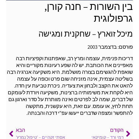
בין השורות – חנה קורן,
גרפולוגית
מיכל זוארץ – שחקנית ומגישה
פורסם: בדצמבר 2003
דריכות פנימית, עוצמה ומרץ רב, שאפתנות וקפיציות רבה
מאפיינים את הכותבת. יש לה שפע רעיונות מקוריים והיא
שואפת להגשימם בצורה מושלמת. היא משקיעה אנרגיה רבה
בשליטה עצמית, אינה מזניחה שום פרט וכופה על עצמה
להאט את הקצב ולבחון את צעדיה. ניכרת טביעת עין חדה.
היא לוקחת את משימותיה ברצינות, משקיעה ויורדת לעומקם
של דברים, שמה לב לפרטים ואינה מוותרת על סדר וארגון גם
תחת לחץ, או עומס. עם זאת, היא עקשנית, מתקשה
להתפשר ומצפה שדברים ייעשו עפ"י דרכה והבנתה.
הקודם
הבא
רמי ורד – קומיקאי
אסתי זקהיים – 'טיפול נמרץ'