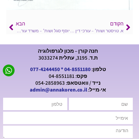
הקודם
הבא
א. טויסטר ושות׳ – עורכי דין – דצמבר 1991
יוסף סגל ושות׳ – משרד עורכי דין – דצמבר 1991
חנה קורן – מכון לגרפולוגיה
ת.ד. 3195, עתלית 3033274
טלפון:
04-8551180
*
077-4244450
פקס: 04-8551181
נייד / וואטסאפ: 054-2858963
אי-מייל:
admin@annakoren.co.il