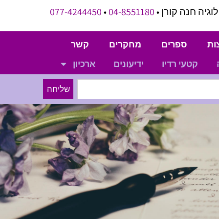
וגיה חנה קורן •
04-8551180
•
077-4244450
ות
ספרים
מחקרים
קשר
קטעי רדיו
ידיעונים
ארכיון
שליחה