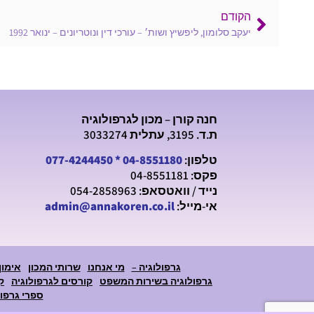
הקודם
יעקב סלומון, ליפשיץ ושות׳ – עורכי דין ונוטריונים – ינואר 1992
חנה קורן – מכון לגרפולוגיה
ת.ד. 3195, עתלית 3033274
טלפון:
04-8551180
*
077-4244450
פקס: 04-8551181
נייד / וואטסאפ: 054-2858963
אי-מייל:
admin@annakoren.co.il
גרפולוגיה –
מי אנחנו
שרותי המכון
אימון
גרפולוגיה בשירות המשפט
קורסים לגרפולוגיה
ק
ספרי גרפול