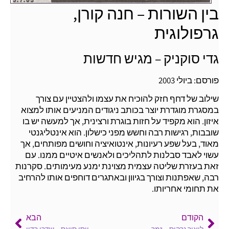
בין השורות – חנה קורן,
גרפולוגית
גדי סוקניק – מגיש חדשות
פורסם: ביולי 2003
שילוב של דחף חזק להוכיח את עצמו ולהצטיין עם צורך
במסגרת מוגדרת יוצר בכותב ניגודים המניעים אותו למצוא
איזון. הוא מקפיד על חזות בוגרת ורצינית, אך למעשה יש בו
שובבות, רגישות רבה וחשש מפני כישלון. הוא אינטליגנטי
מאוד, בעל שפע רעיונות, אינטואיציה וחושים מפותחים, אך
עשוי לאבד סבלנות לתהליכים ולאנשים איטיים ממנו. עם
זאת בעזרת שליטה עצמית מצוינת ימנע מעימותים. סקרנות
רבה, שאפתנות וצורך בגיוון ובאתגרים דוחפים אותו להרחיב
את תחומי אחריותו.
הקודם
הבא
ליאור נרקיס – זמר
יוסי סיאס – שדרן רדיו