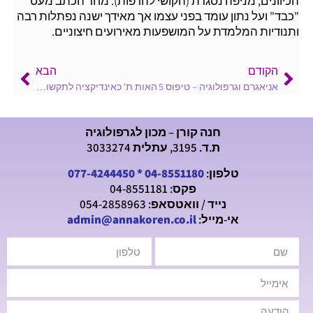
הכיוונים, מניפה נסגרת (הקושי להרפות). מחד הכתב מעט
"כבד" ועל נתון עומד בפני עצמו אך מאידך ישנה נפתלות רבה
ותנודיות המלמדת על המושפעות מאירועים חיצוניים.
הקודם
הבא
אניאגרם וגרפולוגיה – טיפוס 5
האות ת' כאינדיקציה לתקשורת
חנה קורן – מכון לגרפולוגיה
ת.ד. 3195, עתלית 3033274
טלפון:
04-8551180
*
077-4244450
פקס: 04-8551181
נייד / וואטסאפ: 054-2858963
אי-מייל:
admin@annakoren.co.il