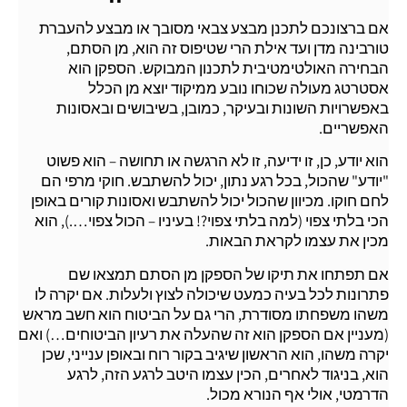
אם ברצונכם לתכנן מבצע צבאי מסובך או מבצע להעברת
טורבינה מדן ועד אילת הרי שטיפוס זה הוא, מן הסתם,
הבחירה האולטימטיבית לתכנון המבוקש. הספקן הוא
אסטרטג מעולה שכוחו נובע ממיקוד יוצא מן הכלל
באפשרויות השונות ובעיקר, כמובן, בשיבושים ובאסונות
האפשריים.
הוא יודע, כן, זו ידיעה, זו לא הרגשה או תחושה – הוא פשוט
"יודע" שהכול, בכל רגע נתון, יכול להשתבש. חוקי מרפי הם
לחם חוקו. מכיוון שהכול יכול להשתבש ואסונות קורים באופן
הכי בלתי צפוי (למה בלתי צפוי?! בעיניו – הכול צפוי….), הוא
מכין את עצמו לקראת הבאות.
אם תפתחו את תיקו של הספקן מן הסתם תמצאו שם
פתרונות לכל בעיה כמעט שיכולה לצוץ ולעלות. אם יקרה לו
משהו משפחתו מסודרת, הרי גם על הביטוח הוא חשב מראש
(מעניין אם הספקן הוא זה שהעלה את רעיון הביטוחים…) ואם
יקרה משהו, הוא הראשון שיגיב בקור רוח ובאופן ענייני, שכן
הוא, בניגוד לאחרים, הכין עצמו היטב לרגע הזה, לרגע
הדרמטי, אולי אף הנורא מכול.