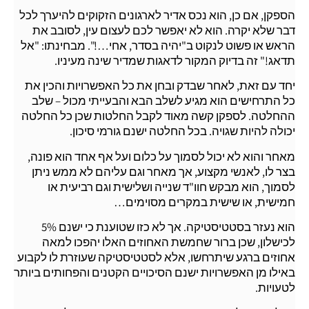
הספקן, אם כן, הוא נכס אדיר לארגונים הזקוקים להיערך לכל
דבר שלא יקרה. הוא לא יאפשר לכם לעצום עין, לסובב את
הראש או פשוט לנקוט ב"יהיה בסדר, אחי…!". מבחינתו: "אל
תדאג!" זה בדיוק המקור לדאגות שמדיר שינה מעיניו.
יחד עם זאת, לאחר שבדק ובחן את כל האפשרויות והכין את
כל התרחישים הוא מגיע לשלב הבא והבעייתי מכול – שלב
ההחלטה. לספקן קשה מאוד לקבל החלטות שכן כל החלטה
יכולה להיות שגויה. בכל החלטה ישנם גורמי סיכון.
מאחר והוא לא יכול לסמוך על כלום ועל אף אחד הוא פונה,
בצר לו, לאנשי מקצוע, אך מאחר וגם עליהם לא ממש ניתן
לסמוך, הוא מבקש חוו"ד שנייה ושלישית וגם רביעית או
חמישית, או שישית במקרים מסוימים…
הוא נעזר בסטטיסטיקה. אך לא כזו שטוענת כי ישנם 5%
לכישלון, שכן ברור שחמשת האחוזים האלו יהפכו למאה
אחוזים ברגע שיתרחשו, אלא לסטטיסטיקה שעוזרת לו לקבוע
באילו מן האפשרויות ישנם הסיכויים הקטנים והפחותים ביותר
לטעויות.