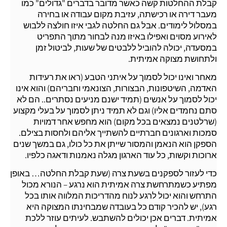
קבלת ההחלטות קשה כאשר מדובר בדברים "גדולים" כמו
מעבר דירה או רכישתה, עזיבת מקום עבודה או בחירה
במסלול לימודים. אבל גם החלטה לגבי איזו חולצה ללבוש
לאירוע מסוים ואפילו באיזו מנה לבחור מתוך התפריט
במסעדה, יכולה להוביל ללבטים של שעות, לביטול זמן
ולתחושת מצוקה אמיתית.
מאחר ואינו יכול לסמוך על איתני הטבע (ראו את רעידות
האדמה, השיטפונות, הבצורות, הצונאמי וחבריהם) והוא אינו
יכול לסמוך על אנשים (תמיד ישנם מניעים נסתרים.. הם לא
סתם נחמדים אליו) וגם לא תמיד ניתן לסמוך על בעלי מקצוע
(שרלטנים נמצאים בכל מקום) הוא מחפש אחר דמויות
סמכות וארגונים חברתיים להשתייך אליהם ולחסות בצילם.
הספקן הוא הנאמן והמסור שייתן את כל כולו, גם במשך שנים
ארוכות וקשות, כל עוד הארגון מגלה נאמנות ודאגה כלפיו.
כדי לעזור לספקנים בשעת צרה (שעת קבלת החלטה… באופן
מפתיע כשמתרחשת צרה אמיתית הוא נרגע – הנורא מכול
התרחש והוא יכול לרגע לנוח מהדריכות המלווה אותו בכל
רגע), יש להכיר קודם כל בעובדה שמבחינתו המצוקה היא
אמיתית. דברים אכן יכולים להשתבש. לעיתים עוזר ללכת