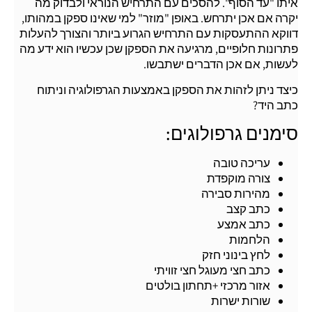
איתו "עד הסוף". להסכים עם התרחיש הנוראי ולבדוק מה
יקרה אם אכן יתרחש. באופן "מוזר" למי שאינו ספקן במהותו,
דווקא ההתעסקות עם התרחיש הגרוע ביותר והצורך להעלות
פתרונות חלופיים, מרגיעה את הספקן שכן עכשיו הוא ידע מה
לעשות, אם אכן הדברים ישתבשו.
כיצד ניתן לזהות את הספקן באמצעות הגרפולוגיה וניתוח
כתב היד?
סימנים גרפולוגים:
עריכה טובה
צורה מוקפדת
מהירות סבירה
כתב קצב
כתב אמצע
הלחמות
לחץ בינוני חזק
כתב חצי מעוגל חצי זוויתי
אזור מרכזי +תחתון בולטים
שורות ישרות