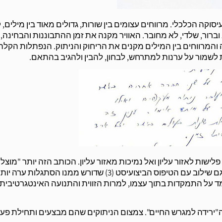
ה הכלכלי. מרווחים עצומים בין שורות, גדולים מאוד בין מילים, 
 וברור, שלדי, לא מחובר. האוויר מקנה את זמן ההתבוננות והבחינה,
והמרווחים בין המילים מקנים את הריחוק והניתוק. הנפתלות הקלה
 לשמור על ערנות למתרחש, לבחון, להבין ולהגיב בהתאם.
לישות לאזור עליון ואל נמיכות מאזור עליון. הכותב הזה יותר "מוצל
במערכות יחסים, יש בו גם מרכיבים אינטגרטיביים (אודם) וגם שילוב עם הטיפוס הביצועיסט (3) שדורש ממנו הסתגלות ערה 
למד על התמקדות בתוך עצמו, למרות הזווית והתנועה האינטגרטיבית,
"ירידה למגרש החיים". צמצום הניתוקים שהם מבצעים ותחילת פעי