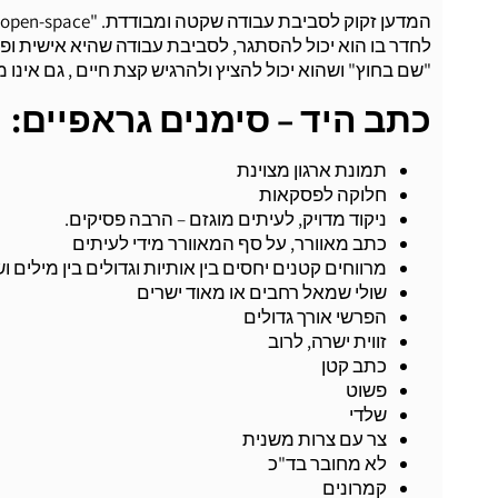
לחדר בו הוא יכול להסתגר, לסביבת עבודה שהיא אישית ו
"שם בחוץ" ושהוא יכול להציץ ולהרגיש קצת חיים , גם אינו 
כתב היד – סימנים גראפיים:
תמונת ארגון מצוינת
חלוקה לפסקאות
ניקוד מדויק, לעיתים מוגזם – הרבה פסיקים.
כתב מאוורר, על סף המאוורר מידי לעיתים
מרווחים קטנים יחסים בין אותיות וגדולים בין מילים וש
שולי שמאל רחבים או מאוד ישרים
הפרשי אורך גדולים
זווית ישרה, לרוב
כתב קטן
פשוט
שלדי
צר עם צרות משנית
לא מחובר בד"כ
קמרונים