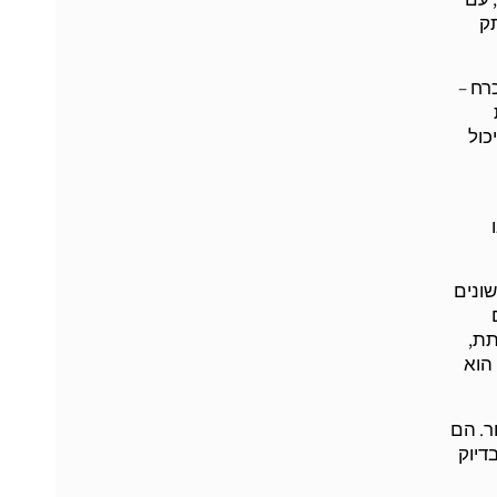
תק
רח –
כול
שונים
תת,
הוא
ר. הם
דיוק