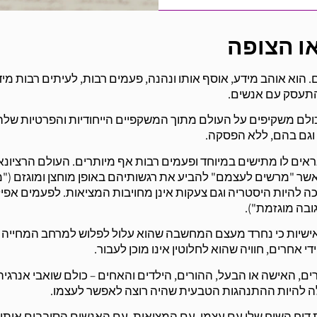
 הוא אוהב מידע, אוסף אותו ונהנה, פעמים רבות, לעיתים רבות מידי
להתעסק עם אנשים.
כולם משקיפים על העולם מתוך המשקפיים הייחודיות והפרטיות שלה
ם וגם בהם, ללא הפסקה.
ים לו מתישים במיוחד ופעמים רבות אף מיותרים. העולם הרציונאל
אשר "מרשים לעצמם" להביע את רגשותיהם באופן מוחצן ומוגזם ("מ
כה להיות היסטריה וגם צעקות אינן מחויבות המציאות. לפעמים אפיל
בה מוגזמת").
 אישיות כי נחרד מעצם המחשבה שהוא עלול לפלוש למרחב המחייה 
אחרים, חוויה שהוא לחלוטין אינו מוכן לעבור.
ים, האישה או הבעל, ההורים, הילדים והאחים – כולם שואבי אנרגיה
ולה להיות ההתנהגות הטבעית שהיה רוצה לאפשר לעצמו.
ת דוח השיח שלו עם עצמו, עם המציאות, עם האנשים הסובבים אותו,