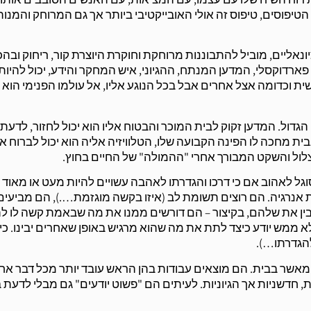
הטיפוסים, טיפוס זה אולי האובייקטיבי ביותר אך גם המרוחק והמנו
ונאליים, מוביל להתבוננות מרוחקת וחוקרת היוצרת קור, ריחוק ובהכ
 פארדוקסלי, המדען המנתח, ההגיוני, איש המחקר והידע, יכול להיות
ת וכדומה אצל אחרים אבל בכל הנוגע אליו, אל עולמו הפנימי הוא י
הגדול. המדען זקוק לבית המוכר והבטוח אליו הוא יכול לחזור, לדעת
ית מחכה לו הפינה הקבועה שלו, הטלוויזיה אליה הוא יכול לברוח או
לצלול והשקט המבורך אחרי "ההמולה" של החיים בחוץ.
מסוגל לאהוב אם כי דרכו והגדרתו לאהבה עשויים להיות מעט או מאוד 
אנרגיה. הם רוצים תשומת לב (איזו בקשה מוגזמת….), הם מביעים
הבין את שלהם, בקיצור – הם דורשים ממנו את מה שבאמת קשה לו ל
 ממש יודע כיצד לתת את מה שהוא מרגיש באופן שאחרים יבינו. כי 
להגדרתו…).
 מאשר בבית. הם מוצאים עבודות בהן הראש עובד יותר מכל דבר אח
דשניות אך הגיוניות. לעיתים הם "פשוט יודעים" גם מבלי לדעת ב