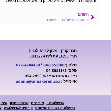
ותקשורת בין אישית שהיא לא רק בראש, אלא גם בפועל.
הקודם
אניאגרם וגרפולוגיה – טיפוס 4
חנה קורן – מכון לגרפולוגיה
ת.ד. 3195, עתלית 3033274
טלפון:
04-8551180
*
077-4244450
פקס: 04-8551181
נייד / וואטסאפ: 054-2858963
אי-מייל:
admin@annakoren.co.il
גרפולוגיה –
מי אנחנו
שרותי המכון
אימון
גרפולוגיה בשירות המשפט
קורסים לגרפולוגיה
ק