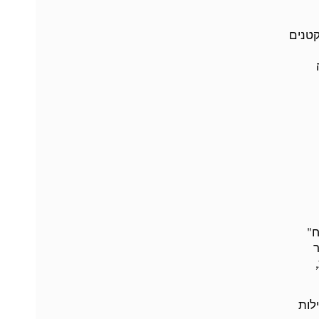
קטנים
ח"
יותר
לות