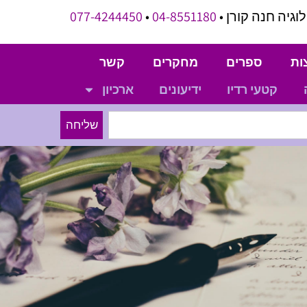
וגיה חנה קורן •
04-8551180
•
077-4244450
ות
ספרים
מחקרים
קשר
קטעי רדיו
ידיעונים
ארכיון
שליחה