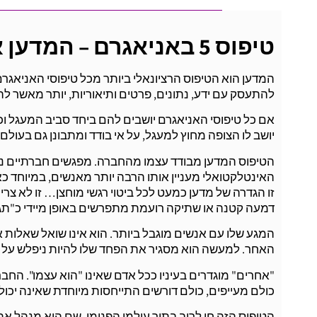
טיפוס 5 באניאגרם – המדען או הצופה
המדען הוא הטיפוס הרציונאלי ביותר מכל טיפוסי האניאגרם.
להתעסק עם ידע, נתונים, פרטים ותיאוריות, יותר מאשר 
אם כל טיפוסי האניאגרם יושבים להם ביחד סביב המעגל ו
יושב לו הצופה מחוץ למעגל, על אי בודד ומתבונן גם בעול
הטיפוס המדען מבודד עצמו מהחברה. מפגשים חברתיים נרא
האינטלקטואלי מעניין אותו הרבה יותר מאנשים, במיוחד כ
זו הגדרה של מדען כמעט לכל ביטוי רגשי מוחצן… זו לא צרי
דמעה קטנה או שתיקה רועמת מתפרשים באופן מיידי כ"תגו
המגע שלו עם אנשים מוגבל ביותר. הוא אינו שואל שאלות
האחר. למעשה הוא מסגיר את הפחד שלו להיות ניפלש על ידי 
"אחרים" מוגדרים בעיניו ככל אדם שאינו "הוא עצמו". החבר
כולם מעייפים, כולם דורשים התייחסות מיוחדת שאינה יכ
הטיפוס הזה חי לרוב בתוך עולמו הפנימי. שם הוא מנהל א