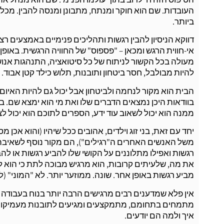
העובדות. שם הוא חוקר ומנתח, מתבונן ומנסה להבין. מכל 
ביותר.
דווקא הניסיון להבין רגשות ותהליכים פנימיים באמצעים רצי
אי-חווית הרגש ומכאן – "פספוס" של החוויה הרגשית. באופן
מעולה בכל הקשור לניתוח של כל סיטואציה, התנהגות אנושי
להיות מבולבל, חסר ביטחון ותובנות, תלוש כילד קטן אבוד.
הבית הוא מקור לנחמה ולביטחון אבל יכול גם להיות האיום 
בוודאות היכן נמצאים הדברים שלו ואת מי הוא ימצא שם. בב
ממנה הוא יכול לשאוב עוד ידע, הספרים לתוכם הוא יכול 
יחד עם זאת, בני זוג וילדים, אהובים ככל שיהיו (והוא אכן 
משל האנשים האחרים ה"רגילים"), הם מקור נוסף לשאיבת 
רגשות ואפילו מתלוננים על הקושי שלו להביע רגשות או ל
את מה, שלעיתים קרובות, הוא מרגיש מבוכה לתת כי הוא לא
מביע רגשות באופן אחר. שונה. ממוזער יותר. לא "המוני" (
אין פלא שמדענים רבים מרגישים הרבה יותר בנוח בעבודה
מתמחים בתחומם, מתמקצעים ומגיעים לתובנות מעמיקות, ח
איך ולמה הם יודעים.