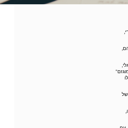
,
ם,
י,
וגזם"
ו
של
,
 עם