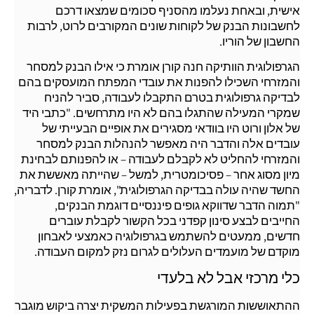
אישית, ובאחת נעלמו מהסניף סכומים שמצאו דרכם
לחשבונות הבנק של לקוחות שונים המקורבים לרוט, לרבות
החשבון של הוריו.
הגרפולוגית הוותיקה חנה קורן אומרת כי אילו הבנק למסחר
והמזרחי השכילו להפנות את עובדי המפתח המועסקים בהם
לבדיקה גרפולוגית בטרם התקבלו לעבודה, סביר להניח
שמקרי המעילה שהתגלו בהם לא היו מתרחשים. "כתבי היד
של אלון ורוט היו בוודאי מסגירים את אופיים הבעייתי של
עובדים אלה והדבר היה מאפשר להנהלות הבנק למסחר
והמזרחי להחליט לא לקבלם לעבודה – או להפנותם לבחינת
מיון מסוג אחר – פסיכומטרית, למשל – שהייתה מאששת את
החשד שהיה עולה בבדיקה הגרפולוגית", אומרת קורן. לדבריה,
"תמוה הדבר שדווקא גופים פיננסיים דוגמת הבנקים,
החייבים לבצע סינון קפדני בכל הקשור לקבלת עוברים
חדשים, ממעטים להשתמש בגרפולוגיה כאמצעי לאבחון
מוקדם של מועמדים העלולים לגרום נזק למקום העבודה.
כלי מרכזי אבל לא בלעדי
ההתאוששות המורגשת בפעילות המשקית יצרה ביקוש מוגבר