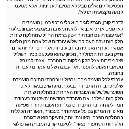
הפסיכולוגים אלינו נובע לא מסיבות ענייניות, אלא מטעמי
קנאה מקצועית ותו לא".
לדברי קורן, הגרפולוגיה היא כלי מרכזי במיון מועמדים
לארגונים אף כי אכן, אין להשתמש בה באמצעי אבחון בלעדי.
"אני עובדת עם חברת היי-טק ברמת החייל שמחלקת שירות
הלקוחות שלה העסיקה שלוש עובדות שכל אחת מהן מלאה
אנרגיה. עורף האנרגיה בקרב עובדות אלה הפך להיות גורם
מזיק בעבודת המחלקה, מכיוון שהוא פעל גם בכיוון השלילי
ויצר מרירות אצל חלק מלקוחות ההברה. יעצתי למנהל
משאבי האנוש להפנות אלי קבוצה של מועמדים לעבודה
בחברה.
ערכתי לכל מועמד מבחן גרפולוגי ובחרתי מתוכם מועמדת
שלפי כתב ידה התבררה כבעלת מזג רגוע, בניגוד לאופי
הסוער של שלוש העובדות האחרות במחלקת שירות
הלקוחות. שילבנו את העובדת החדשה 'השקטה' בעבודת
המחלקה והדבר התברר כהצלחה: העובדת הזו השפיעה
מאופייה המתון גם על עמיתותיה בעבורה, האווירה הכללית
במחלקה הפכה 'מאוזנת' יותר, והעיקר הוא שתגובת
הלקוחות השתפרה מאוד". לטענת קורן, המבדק הגרפולוגי