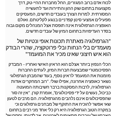
לכוח אדם ברוב המגזרים, החל מחברות ההיי-טק, דרך
מקצועות בתחום שוק ההון והתיירות ועד לתעשייה
המסורתית. למרות הצורך בעובדים חדשים, המעסיקים
מפעילים אמצעי סינון קפדניים בנוגע לקליטתם. ואולם
האופציה הגרפולוגית אינה תופסת אצל המנהלים מקום גבוה
בסדר העדיפויות בתחום המיון של עובדים חדשים.
"הגרפולוגיה מאתרת תכונות אופי ונטיות של
מועמדים בלי הנחות ובלי פרוטקציה, שהרי הבודק
הוא איש חיצוני שאינו מכיר את המועמד"
הכלי הנפוץ ביותר אצלם הוא הראיון האישי ואחריו – המבדק
הפסיכומטרי שמבצעות חברות המיון, לעתים החברות
מזמנות את המועמד לראיון נוסף, בעוד שהמבחן הגרפולוגי
נשאר כאופציה אחרונה, אפילו שולי. "רוב המחקרים אודות
הגרפולוגיה, לרבות המסקנות ברבר חשיבותה המועטה
כביכול, נעשים על ידי פסיכולוגים", אומרת קורן. "אין זה סור
שהפסיכולוגים אינם נלהבים מהגרפולוגיה. הם מרבים לטעון
שאי אפשר להוכיח את התוקף של מבחנים גרפולוגים וכי
במקרה הטוב הגרפולוגיה היא רק כלי אחד מני רבים בתחום
האבחון של עוברים מתאימים לארגונים. אך לדעתי, יחסם של