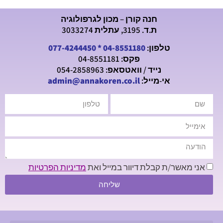
חנה קורן – מכון לגרפולוגיה
ת.ד. 3195, עתלית 3033274
טלפון:
04-8551180
*
077-4244450
פקס: 04-8551181
נייד / וואטסאפ: 054-2858963
אי-מייל:
admin@annakoren.co.il
אני מאשר/ת קבלת דיוור במייל ואת
מדיניות הפרטיות
שליחה