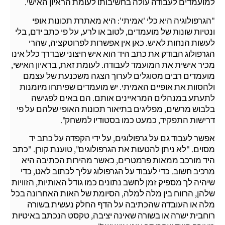
למועמדים לעבודה עולה בחשיבותו לעומת הראיון האישי.
"הגרפולוגיה היא כלי 'אמיתי': היא מאתרת תכונות אופי
ונטיות שונות של מועמדים, לטוב או לרע, על פי כתב ידם, בלי
לעשות הנחות לאיש. כאן אין אפשרות לפרוטקציה, שהרי
הגרפולוג הבודק את כתב היד הוא איש חיצוני שבדרך כלל אינו
מכיר אישית את המועמד לעבודה. לעומת זאת, בראיון האישי,
מועמדים רבים מסוגלים לערוך הצגה משכנעת של עצמם
ולהסוות את אופיים האמיתי. יש מועמדים שפיתחו מיומנות
לתעתע במנהלים המראיינים אותם. הם באים לפגישה
בלבוש מרשים, מפליגים בתיאור תכונות האופי שלהם על פי
דרישות התפקיד, כמעט כמו בסטודיו למשחק".
אפשר לעבוד גם על גרפולוגים, על ידי הקפדה על כתב יד
מסוים. "לא ניתן להטעות את הגרפולוגים", טוענת קורן. "כתב
היד מורכב ממאות פרמטרים, כאשר מהירות הכתיבה היא
מרכיב חשוב. כדי לעבוד על הגרפולוג עליך לכתוב לאט, כדי
שיהיה לך מספיק זמן לחשב נתונים כמו גודל האותיות, הזוויות
שלהן, הרווח בין מלה למלה, הסיומת של האות האחרונה בכל
מלה או העובדה שהכתיבה על הדף החלק נעשית בשורה
רוחבית ישרה או בשורה שאינה יציבה, טקסט הנכתב באיטיות