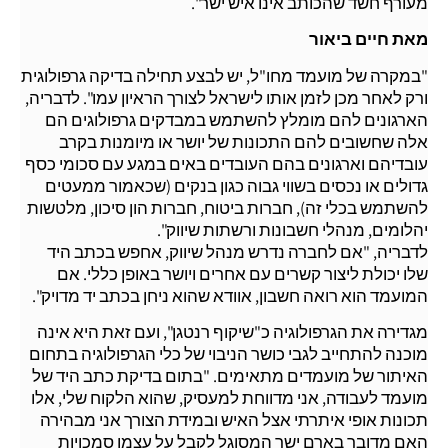
מעורף חשד שהכותב אינו איש ישר".
מאת חיים ביאור
"במקרה של מועמד מחו"ל, יש לבצע תחילה בדיקה גרפולוגית
ורק לאחר מכן לזמן אותו לישראל לצורך הראיון עמו". לדבריה,
הארגונים להם מומלץ להשתמש במבדקים גרפולוגים הם
אלה שחשובים להם התכונות של יושר או מיומנות בקרב
עובדיהם וארגונים בהם העובדים באים במגע עם סכומי כסף
גדולים או נכסים בשווי גבוה כגון בנקים (שכאמור ממעטים
להשתמש בכלי זה), חברות ביטוח, חברות הון סיכון, מלטשות
יהלומים, מנהלי חשבונות ורשתות שיווק".
לדבריה, "אם לחברה נדרש מנהל שיווק, אחפש בכתב היד
שלו יכולת ליצור קשרים עם אחרים ויושר באופן כללי. אם
המועמד הוא רואה חשבון, אוודא שהוא ניחן בכתב יד מדויק".
מגדירה את הגרפולוגיה כ"שיקוף רנטגן", ועם זאת היא אינה
מוכנה להתחייב לגבי כושר הניבוי של כלי הגרפולוגיה בתחום
האיתור של מועמדים מתאימים. "בתום בדיקת כתב היד של
מועמד לעבודה, אני מדווחת למעסיק, שהוא הלקוח שלי, אלו
תכונות אופי איתרתי אצל האיש ובמידת הצורך אני מבהירה
האם מדובר בארם ישר המסוגל לקבל על עצמו סמכויות