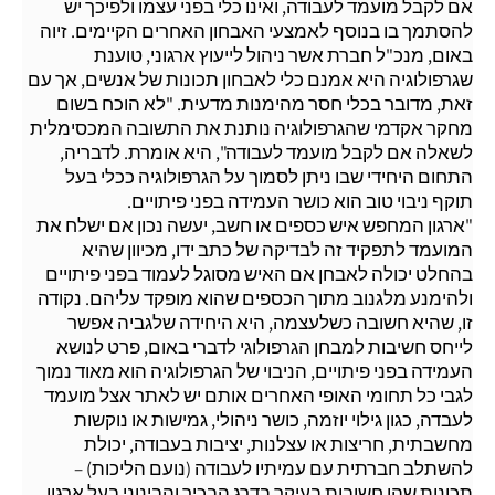
אם לקבל מועמד לעבודה, ואינו כלי בפני עצמו ולפיכך יש
להסתמך בו בנוסף לאמצעי האבחון האחרים הקיימים. זיוה
באום, מנכ"ל חברת אשר ניהול לייעוץ ארגוני, טוענת
שגרפולוגיה היא אמנם כלי לאבחון תכונות של אנשים, אך עם
זאת, מדובר בכלי חסר מהימנות מדעית. "לא הוכח בשום
מחקר אקדמי שהגרפולוגיה נותנת את התשובה המכסימלית
לשאלה אם לקבל מועמד לעבודה", היא אומרת. לדבריה,
התחום היחידי שבו ניתן לסמוך על הגרפולוגיה ככלי בעל
תוקף ניבוי טוב הוא כושר העמידה בפני פיתויים.
"ארגון המחפש איש כספים או חשב, יעשה נכון אם ישלח את
המועמד לתפקיד זה לבדיקה של כתב ידו, מכיוון שהיא
בהחלט יכולה לאבחן אם האיש מסוגל לעמוד בפני פיתויים
ולהימנע מלגנוב מתוך הכספים שהוא מופקד עליהם. נקודה
זו, שהיא חשובה כשלעצמה, היא היחידה שלגביה אפשר
לייחס חשיבות למבחן הגרפולוגי לדברי באום, פרט לנושא
העמידה בפני פיתויים, הניבוי של הגרפולוגיה הוא מאוד נמוך
לגבי כל תחומי האופי האחרים אותם יש לאתר אצל מועמד
לעבדה, כגון גילוי יוזמה, כושר ניהולי, גמישות או נוקשות
מחשבתית, חריצות או עצלנות, יציבות בעבודה, יכולת
להשתלב חברתית עם עמיתיו לעבודה (נועם הליכות) –
תכונות שהן חשובות בעיקר בדרג הבכיר והבינוני בעל ארגון.