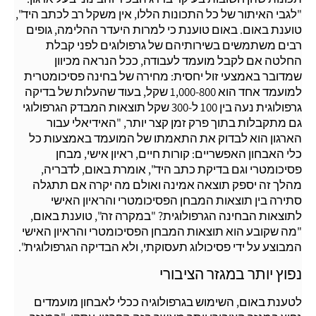
"לגבי האיתור של כל התכונות הללו, אין משקל רב לכתב היד",
טוענת באום. באום טוענת כי למרות היעדר ההלימה, גופים
רבים משתמשים בשירותיהם של גרפולוגים לפני קבלת
החלטה אם לקבל מועמד לעבודה, ככל הנראה מכיוון
שמדובר באמצעי זול יחסית: מחירה של בחינה פסיכומטרית
למועמד אחד הוא 1,000-800 שקל, בעוד שהעלות של בדיקה
גרפולוגית נעה בין 100 ל-300 שקל תוצאות המבדק הגרפולוגי
גם מתקבלות בתוך פרק זמן קצר יותר, "האידיאלי עבור
הארגון הוא לבדוק את התאמתו של המועמד באמצעות כל
כלי האבחון האפשריים: קורות חיים, ראיון אישי, מבחן
פסיכומטרי וגם בדיקת כתב היד", אומרת באום, לדבריה,
מהלך זה יספק תוצאה אמינה ואולם מה יקרה אם תתגלה
סתירה בין תוצאות המבחן הפסיכומטרי והראיון האישי
לתוצאות הבחינה הגרפולוגית? "במקרה זה", טוענת באום,
"מה שקובע הוא תוצאות המבחן הפסיכומטרי והראיון האישי
המבוצע על ידי פסיכולוג תעסוקתי, ולא הבדיקה הגרפולוגית".
נפוץ יותר במגזר הציבורי
לטענת באום, השימוש בגרפולוגיה ככלי לאבחון מועמדים