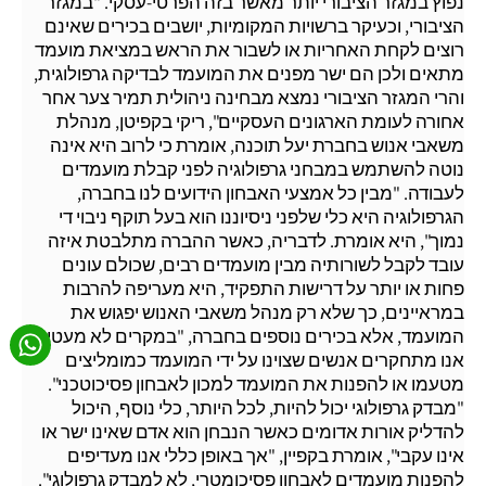
נפוץ במגזר הציבורי יותר מאשר בזה הפרטי-עסקי. "במגזר
הציבורי, וכעיקר ברשויות המקומיות, יושבים בכירים שאינם
רוצים לקחת האחריות או לשבור את הראש במציאת מועמד
מתאים ולכן הם ישר מפנים את המועמד לבדיקה גרפולוגית,
והרי המגזר הציבורי נמצא מבחינה ניהולית תמיר צער אחר
אחורה לעומת הארגונים העסקיים", ריקי בקפיטן, מנהלת
משאבי אנוש בחברת יעל תוכנה, אומרת כי לרוב היא אינה
נוטה להשתמש במבחני גרפולוגיה לפני קבלת מועמדים
לעבודה. "מבין כל אמצעי האבחון הידועים לנו בחברה,
הגרפולוגיה היא כלי שלפני ניסיוננו הוא בעל תוקף ניבוי די
נמוך", היא אומרת. לדבריה, כאשר ההברה מתלבטת איזה
עובד לקבל לשורותיה מבין מועמדים רבים, שכולם עונים
פחות או יותר על דרישות התפקיד, היא מעריפה להרבות
במראיינים, כך שלא רק מנהל משאבי האנוש יפגוש את
המועמד, אלא בכירים נוספים בחברה, "במקרים לא מעטים
אנו מתחקרים אנשים שצוינו על ידי המועמד כמומליצים
מטעמו או להפנות את המועמד למכון לאבחון פסיכוטכני".
"מבדק גרפולוגי יכול להיות, לכל היותר, כלי נוסף, היכול
להדליק אורות אדומים כאשר הנבחן הוא אדם שאינו ישר או
אינו עקבי", אומרת בקפיין, "אך באופן כללי אנו מעדיפים
להפנות מועמדים לאבחון פסיכומטרי, לא למבדק גרפולוגי".