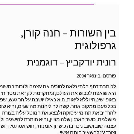
בין השורות – חנה קורן,
גרפולוגית
רונית יודקביץ – דוגמנית
פורסם: בינואר 2004
לכותבת דחף בלתי נלאה להוכיח את עצמה ולזכות בתשומת
היא שואפת לכבוש את העולם, ומתקדמת לקראת מטרותי
באופן שיטתי וללא ליאות. היא כאילו יושבת על הר געש, שפ
בכל פעם ממקום אחר. קשה לה ליהנות מהישגים, והיא שו
להרחיב את תחומי עיסוקה ולבצע את המוטל עליה בצורה
מושלמת. כושר הארגון שלה מצוין, והיא חותרת להישגים ולה
עצמה שוב ושוב. ניכר בה כישרון אומנותי, חוש אסתטי, חוש
וצורך עז להשאיר חותם אישי.