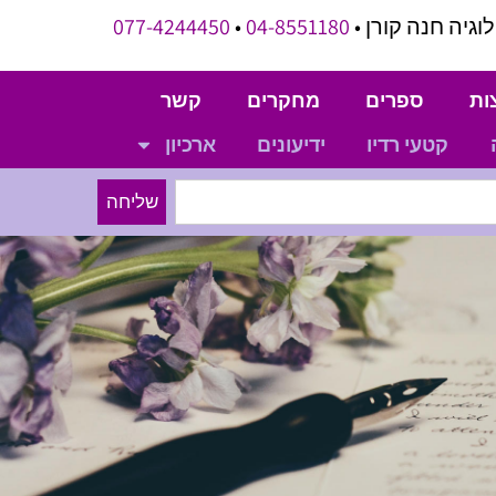
וגיה חנה קורן •
04-8551180
•
077-4244450
ות
ספרים
מחקרים
קשר
קטעי רדיו
ידיעונים
ארכיון
שליחה