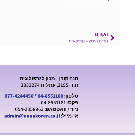
הקודם
נורית הירש – מוזיקאית
חנה קורן – מכון לגרפולוגיה
ת.ד. 3195, עתלית 3033274
טלפון:
04-8551180
*
077-4244450
פקס: 04-8551181
נייד / וואטסאפ: 054-2858963
אי-מייל:
admin@annakoren.co.il