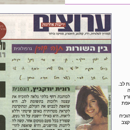
 לב.
ה
ורץ
אפת
וכיח
 קצב