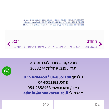
הקודם
הבא
משה פפו – אס בי איי-אי אנד אם SBI-E&M (שירותי הנדסה וכח אדם) בע״מ – יוני 2006
אודטה, אשת תקשורת – יוני 2005
חנה קורן – מכון לגרפולוגיה
ת.ד. 3195, עתלית 3033274
טלפון:
04-8551180
*
077-4244450
פקס: 04-8551181
נייד / וואטסאפ: 054-2858963
אי-מייל:
admin@annakoren.co.il