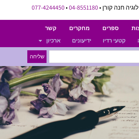
וגיה חנה קורן •
04-8551180
•
077-4244450
ות
ספרים
מחקרים
קשר
קטעי רדיו
ידיעונים
ארכיון
שליחה