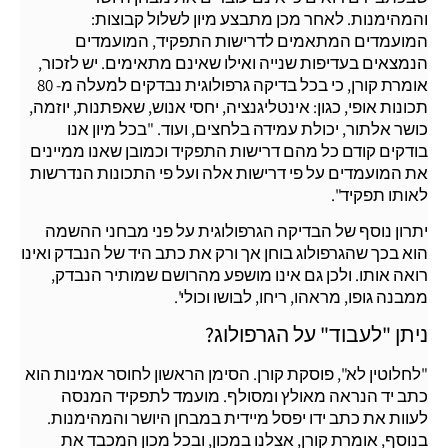
והמהימנות. לאחר מכן מתבצע מיון לשלול קבוצות:
המועמדים המתאמים לדרישות התפקיד, המועמדים
הנמצאים בעדיפות שנייה ואילו שאינם מתאימים. יש לזכור,
אומרת קורן, כי בכל בדיקה גרפולוגית נבדקים למעלה מ- 80
תכונות אופי, כגון: אינטליגנציה, יחסי אנוש, שאפתנות, יוזמה,
כושר אלתור, יכולת עמידה בלחצים, ועוד. "בכל מיון אנו
בודקים קודם כל מהם דרישות התפקיד וכמובן שאנו ממיינים
את המועמדים על פי דרישות אלה ועל פי התכונות הנדרשות
לאותו תפקיד".
יתרון נוסף של הבדיקה הגרפולוגית על פני מבחני ההשמה
הוא בכך שהגרפולוג בוחן אך ורק את כתב היד של הנבדק ואינו
רואה אותו. ולכן גם אינו מושפע מהרושם שמותיר הנבדק,
ממבנה גופו, מראהו, ריחו, לבושו וכולי'.
ניתן "לעבוד" על הגרפולוג?
"לחלוטין לא", פוסקת קורן. הסימן הראשון לחוסר אמינות הוא
כתב יד הנראה מאולץ ומסולף. מועמד לתפקיד המנסה
לעוות את כתב ידו יפסל מיידית במבחן היושר והמהימנות.
בנוסף, אומרת קורן, אצלנו במכון, ובכל מכון המכבד את