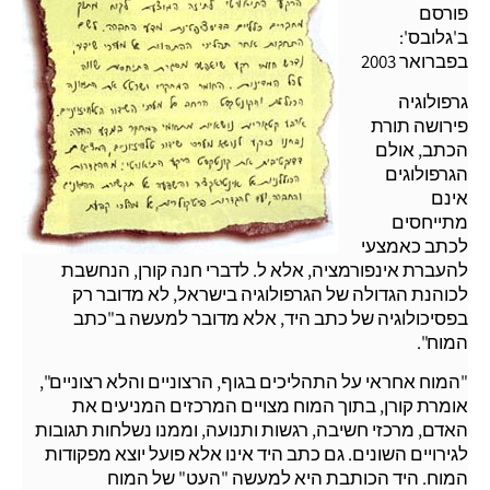
פורסם
ב'גלובס':
בפברואר 2003
גרפולוגיה
פירושה תורת
הכתב, אולם
הגרפולוגים
אינם
מתייחסים
לכתב כאמצעי
להעברת אינפורמציה, אלא ל. לדברי חנה קורן, הנחשבת
לכוהנת הגדולה של הגרפולוגיה בישראל, לא מדובר רק
בפסיכולוגיה של כתב היד, אלא מדובר למעשה ב"כתב
המוח".
"המוח אחראי על התהליכים בגוף, הרצוניים והלא רצוניים",
אומרת קורן, בתוך המוח מצויים המרכזים המניעים את
האדם, מרכזי חשיבה, רגשות ותנועה, וממנו נשלחות תגובות
לגירויים השונים. גם כתב היד אינו אלא פועל יוצא מפקודות
המוח. היד הכותבת היא למעשה "העט" של המוח