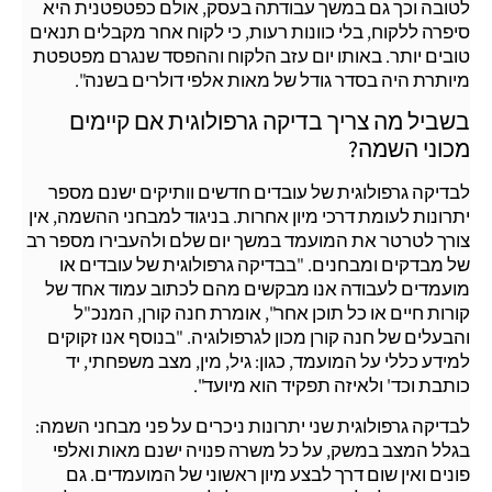
לטובה וכך גם במשך עבודתה בעסק, אולם כפטפטנית היא
סיפרה ללקוח, בלי כוונות רעות, כי לקוח אחר מקבלים תנאים
טובים יותר. באותו יום עזב הלקוח וההפסד שנגרם מפטפטת
מיותרת היה בסדר גודל של מאות אלפי דולרים בשנה".
בשביל מה צריך בדיקה גרפולוגית אם קיימים
מכוני השמה?
לבדיקה גרפולוגית של עובדים חדשים וותיקים ישנם מספר
יתרונות לעומת דרכי מיון אחרות. בניגוד למבחני ההשמה, אין
צורך לטרטר את המועמד במשך יום שלם ולהעבירו מספר רב
של מבדקים ומבחנים. "בבדיקה גרפולוגית של עובדים או
מועמדים לעבודה אנו מבקשים מהם לכתוב עמוד אחד של
קורות חיים או כל תוכן אחר", אומרת חנה קורן, המנכ"ל
והבעלים של חנה קורן מכון לגרפולוגיה. "בנוסף אנו זקוקים
למידע כללי על המועמד, כגון: גיל, מין, מצב משפחתי, יד
כותבת וכד' ולאיזה תפקיד הוא מיועד".
לבדיקה גרפולוגית שני יתרונות ניכרים על פני מבחני השמה:
בגלל המצב במשק, על כל משרה פנויה ישנם מאות ואלפי
פונים ואין שום דרך לבצע מיון ראשוני של המועמדים. גם