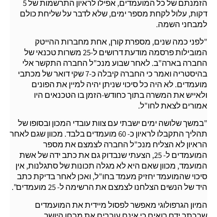
הזמנתם של כל המועמדים, אפילו לראיון התרשמות של 5
דקות, עלול לקחת מספר ימים, שלא לדבר על שליחת כולם
למבחני השמה.
"לפני כמה שנים, מספרת קורן, אחת מחברות ההייטק
המובילות פרסמה מודעת דרושים ל-25 משרות טכנאי של
החברה בארה"ב. לאחר שבוע מנכ"ל החברה התקשר אלי
בהיסטריה ואמר כי החברה קיבלה כ-7 שקי דואר של מכתבי
מועמדים. לא היה כל סיכוי שניתן יהיה למיין את הפונים
ולאייש את המשרה בתוך כחודש-הזמן בו הטכנאים היו
אמורים לצאת לחו"ל.
"במשך שלושה ימים ישבתי עם צוות עובדי המכון ובסופו של
תהליך התקבלו לראיון כ- 60 מועמדים בלבד. מכוון שגם לאחר
הראיון לא הצליח מנכ"ל החברה לצמצם את מספר
המועמדים ל- 25, הצעתי שנבדוק גם את כתב ידה של אשת
המועמד, מכוון שאם היא לא מגלה תכונות של סתגלנות, אין
סיכוי שהמועמד יחזיק מעמד בחו"ל, ואכן לאחר בדיקת כתב
היד של הנשים הצלחנו לצמצם את הרשימה ל- 25 מועמדים".
המיון הגרפולוגי מאפשר לפסול מיידית את המועמדים
שבכתב ידם רואים כי אינם עוברים את מבחן היושר