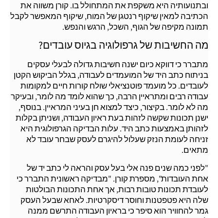
ובתנועותיה היא משקפת את המתחולל בו. קורן משווה את
הכתיבה למאין שיקוף רנטגן של המוח, שיקוף המאפשר לקבל
תמונה מקיפה של הגוף, השכל, הרגש והנפש.
מה החשיבות של גרפולוגיה בגיוס עובדים?
מתברר כי דווקא כיום ישנה חשיבות גדולה לבעלי עסקים
בניתוח כתב היד של המועמדים לעבודה, בגלל הביקוש הקטן
לעובדים. כל מועמד פוטנציאלי שולח קורות חיים למקומות
עבודה רבים ומתראיין הרבה, כך שהוא לומד מה לומר, ובעיקר
מה לא לומר. בקיצור, כיצד למצוא חן בעיני המראיין. בנוסף,
ישנן תכונות שקשה לזהות בעת ראיון העבודה, ושניתן בקלות
לזהותן באמצעות כתב היד. עלות הבדיקה הגרפולוגית היא
זניחה לעומת הנזק שעלול להיגרם לעסק שבחר עובד לא
מתאים.
"לפני כמה שנים פנה אלי בעל עסק והראה לי כתב יד של
אחת העובדות", מספרת קורן. "מבדיקה ראשונית התברר כי
לעובדת תכונות טובות רבות, אך אחת התכונות הבולטות
שלה היא פטפטנות וחוסר דיסקרטיות. לאחא שבעל העסק
גמר להחוויר הוא סיפר כי בראיון העבודה התרשם ממנה