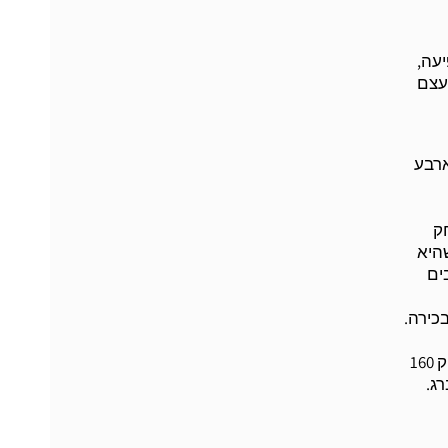
יעה,
 עצם
ארבע
חק
שהיא
ים
כירה.
גרפולוגית המסייעת לה להתמודד עם המורכבויות של הגרפולוגיה (לדוגמא: כדי לאבחן תכונת אופי כמו חוסר מהימנות, יש לבדוק 160
רג.