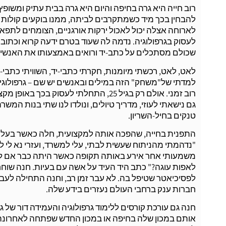
רוב חייה היא גרה בחיפה והיום היא גרה בבית עתיק ומשופץ
להבחין בכך מיד כשמתקרבים לביתה, ממנו בוקעים קולות ש
לארוחה אצלה יכול לאכול ירקות אורגניים, הצומחים לתפארת
לעסוק בגרפולוגיה. נדמה לה שעוד בטרם ידעה קרוא וכתוב
שכולם מסתכלים על כתב-יד ורואים באמצעותו את האנשים, 
לאט, לאט, רכשתי מיומנות, חקרתי כתבי-יד, השוויתי כתבי-
למדתי של"משחק" הזה במילים ובאנשים יש שם – גרפולוגי
רוב זמני. אולם רק בגיל 25, התחלתי לעס
גם נישאתי לעוזי, מדריך טיולים, ונולדו לנו שתי בנות המשרת
טנקים בחיל-השריון.
התפנית בחייה, שהפכה אותה למקצועית, חלה כאשר בעל מפ
"נדהמתי מהניתוח שעשית לבתי, עלי למשרד, ועזרי נא לי 
משמעותי אחר אירע באותה תקופה כאשר היתה כבר אם ליל
לאפות עוגה?" כתב היד העיד על אשה עם בעיות. חנה שוח
לפסיכיאטר שטיפל בה. לא עבר זמן רב, וחנה התחילה לעבו
חברות ענק ברחבי העולם נעזרים בידע שלה.
חנה גם עורכת קורסים ללימוד גרפולוגיה והעמידה דור של ג
אותם במכון שלה בחיפה או במכון החדש שפתחה לאחרונה