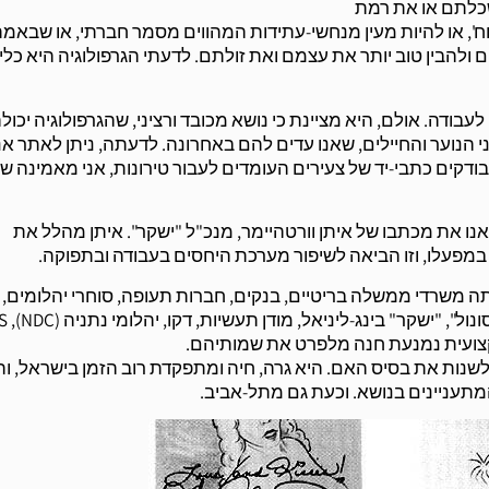
כלתם או את רמת
ר כוח', או להיות מעין מנחשי-עתידות המהווים מסמר חברתי, או שבאמ
להבין טוב יותר את עצמם ואת זולתם. לדעתי הגרפולוגיה היא כלי 
בודה. אולם, היא מציינת כי נושא מכובד ורציני, שהגרפולוגיה יכול
י הנוער והחיילים, שאנו עדים להם באחרונה. לדעתה, ניתן לאתר א
ודקים כתבי-יד של צעירים העומדים לעבור טירונות, אני מאמינה שנ
ו את מכתבו של איתן וורטהיימר, מנכ"ל "ישקר". איתן מהלל את
 במפעלו, וזו הביאה לשיפור מערכת היחסים בעבודה ובתפוקה.
תה משרדי ממשלה בריטיים, בנקים, חברות תעופה, סוחרי יהלומים,
צועית נמנעת חנה מלפרט את שמותיהם.
לשנות את בסיס האם. היא גרה, חיה ומתפקדת רוב הזמן בישראל, וה
מתעניינים בנושא. וכעת גם מתל-אביב.