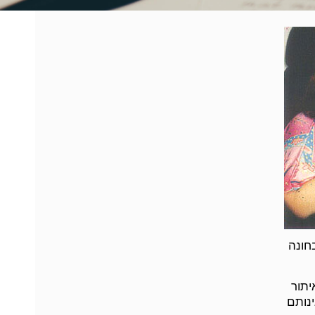
בחונה
יתור
ינותם