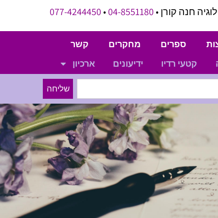
וגיה חנה קורן •
04-8551180
•
077-4244450
ות
ספרים
מחקרים
קשר
קטעי רדיו
ידיעונים
ארכיון
שליחה