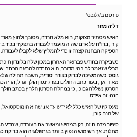
פורסם ב'גלובס'
דליה מזור
האיש מסתיר מצוקות, הוא מלא חרדה, מסובך ולחוץ מאוד 
קורן, בדו"ח על אדם שהיה מועמד לעבודה בתפקיד בכיר ביותר
הספיקה הבחנה קצרה זו כדי להמליץ שלא לקבלו לעבודה.
כשביקרה בחודש פברואר האחרון במכון שלה בלונדון חיכת
מבלי שנאמר לה במי מדובר. היא נחרדה למראה הכתב וש
גוסס. כשהמשיכה לבדוק בצורה יסודית, חשבה תחילה שלאי
מאוד. אך, בעוד כתב החולים בפרקינסון הולך וגדל, הרי 
הסרטן נשללה גם כן, כי במחלת הסרטן הלחץ בכתב הולך 
חנה: זה איידס!
מעסיקיו של האיש כלל לא ידעו עד אז, שהוא הומוסקסואל, 
של חנה קורן.
סיפור מדהים זה, רק ממחיש ומאשר את העובדה, שמדע הגרפול
מחלות. אך השימוש הנפוץ ביותר בגרפולוגיה הוא בדיקת כת