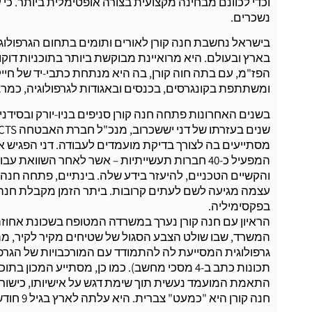
וכדי לכוונם מבחינה מקצועית בצורה אופטימלית ביותר. כי ע
נשכרים.
בישראל נחשבת חנה קורן לאורים ותומים בתחום הגרפולוגיה.
בארץ ובעולם. היא מרואיינת מבוקשת ביותר בתוכניות דוקומ
הפז"מ, עם בתה חוה קורן, בה היא מנתחת כתבי-יד של חייל
ומשתתפת בקונגרסים, בכנסים ובאגודות לגרפולוגיה, כמר
בשנים האחרונות פתחה חנה קורן סניפים בניו-יורק ובסידני
מסתייעים בה לצורך בדיקת מועמדים לעבודה. דני הפגיש או
המפעיל כ-40 חברות תעשייתיות – אשר לאחר השוו
והקשיים הטכניים, להיעזר בידע שלה. בינתיים, פתחה חנה ס
עצמה מגיעה לשם לעתים קרובות. ביתר הזמן מקבלת חנה 
בפקסימיליה.
הראיון עם חנה קורן נערך במשרדה המטופח בשכונת אחוזה 
המשרד, שבו שולט הצבע הסגול של שטיחים מקיר לקיר, 
תכונות כתב ב-4 מסכי מחשב). כמו כן, מסתייע
התאמת המועמד נעשית תוך שימת דגש על אישיותו, כישורי
חנה קורן היא "כמעט" צברית. היא עלתה לארץ בגיל 9 חודשים מאוסטריה.