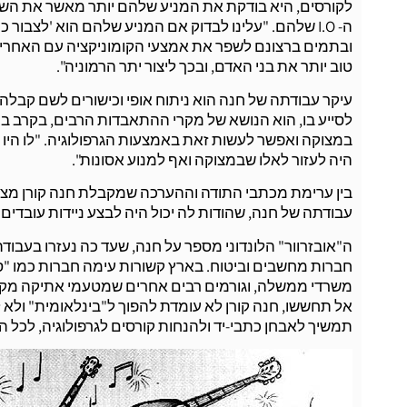
לקורסים, היא בודקת את המניע שלהם יותר מאשר את הש
ה- I.O שלהם. "עלינו לבדוק אם המניע שלהם הוא 'לצבו
ובתמים ברצונם לשפר את אמצעי הקומוניקציה עם האחרים ו
טוב יותר את בני האדם, ובכך ליצור יתר הרמוניה".
עיקר עבודתה של חנה הוא ניתוח אופי וכישורים לשם קבלה לע
לסייע בו, הוא הנושא של מקרי ההתאבדות הרבים, בקרב בנ
במצוקה ואפשר לעשות זאת באמצעות הגרפולוגיה. "לו היו ב
היה לעזור לאלו שבמצוקה ואף למנוע אסונות".
בין ערימת מכתבי התודה וההערכה שמקבלת חנה קורן מצאנ
עבודתה של חנה, שהודות לה יכול היה לבצע ניידות עובדים
ה"אובזרוור" הלונדוני מספר על חנה, שעד כה נעזרו בעבוד
משרדי ממשלה, וגורמים רבים אחרים שמטעמי אתיקה מק
אל תחששו, חנה קורן לא עומדת להפוך ל"בינלאומית" ולא 
תמשיך לאבחן כתבי-יד ולהנחות קורסים לגרפולוגיה, לכל ה