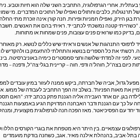
 בעתלית. אחרי הגרפולוגיה, התחביב השני שלה הוא חיות וטבע. ניתן
ל תרנגולות, כלבים וחתולים ואפילו של התוכים המדברים. מי שמוז
 בגן הירק, ואפילו חמניות ופירות. חנה קורן אינה זוכרת מתי החלה
. "כשהייתי קטנה נמשכתי לכתבי יד. ראיתי בהם את האנשים. חשבת
בדיוק כמו שרואים פנים עצובות, פנים שמחות או מתוחות.
יד לדפוסי התנהגות של אנשים וראיתי שיש כללים לנושא. רק מאוחר 
ה. רכשתי את כל הספרים בנושא והתחלתי להתעמק בו ולהקדיש לו
וק בכך באופן מקצועי. לפני זה למדתי שלושה וחצי סמסטרים כימיה באוניברסיטה. בי
ות כיום בצה"ל, חוהל'ה ודפי. חוה – קריינית בגלי צה"ל, ודפנה – מד
על גדול, אביה של חברתה, ביקש ממנה לעזור במיון עובדים למפע
למיין את מאות הפניות". בשלב זה הפך התחביב לעבודה של ממש. אי
דה בגן. יום אחד העבירה אליה הגננת פתק בכתב ידה: "האם תסכי
חה על כך עם הגננת ודבר האבחנה המדויקת הגיע באמצעות הגננת
ד יחד עם הפסיכיאטר. מאז הפכה חנה לגרפולוגית מקצועית, ומנהל
רפולוגים עצמאיים. בין היתר היא מטפחת את בוגרי הקורסים הללו ו
 בתל-אביב, בהנהלת אילנה מאיר. אגב, כשחנה בודקת מועמדים