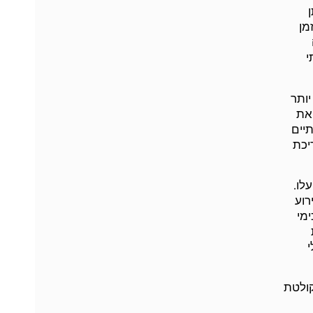
מן
י
יותר
 את
נתיים
ריכת
לו.
רוע
מי
י
קולטת