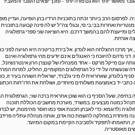
ובד מאושר יותר הוא גם פורה יותר – ומכך יוצאים העובד והמעביד
 לפרסום הרב ביותר זכתה בתוכניות הרדיו בהן הופיעה, ועדיין מופ
נטריות ואחרות בבי.בי.סי, ובגלי צה"ל יש לה פינה קבועה בתוכנית
ים ומייעצת להם בהמשך דרכם. היא הוציאה שני ספרי גרפולוגיה
צה אורחת.
, אך מרכז ההצלחה הוא לונדון. אל בירת בריטניה היא הגיעה לפני כ
שנים בעזרתו של דני יששכרוב, מנכ"ל חברת האבטחה ICTS. דני נדהם להיווכח כי האנגלים אינם יודעים מהי גרפולוגיה ואינם
תה עם מייקל מרקס – אחד ממנהליו של קונצרן הרון אינטרנשיונל,
את עבודה שנעשתה על-ידי כל הגרפולוגים המקומיים, החליט, למרות המר
ניף בלונדון, שאחראית לו מיני גלברד, ישראלית השוהה בעיר זו, כ
כתבי-יד באמצעות משלוחים מיוחדים, ושולחת את הדו"חות הכתוב
בחיפה, שעל הסניף בו הוא שוכן אחראית ברכה שני, הגרפולוגית הב
מתנהל כמטה מבצעים. במשרד, מערכת מחשבים הכוללת תוכנה
 המכון בתוכנה מיוחדת במחלקה להשמת כוח אדם, אותה מנהלת עתליה פרידב
ו, התאמתו לתפקיד ולסביבה הקיימת במקום המיועד.