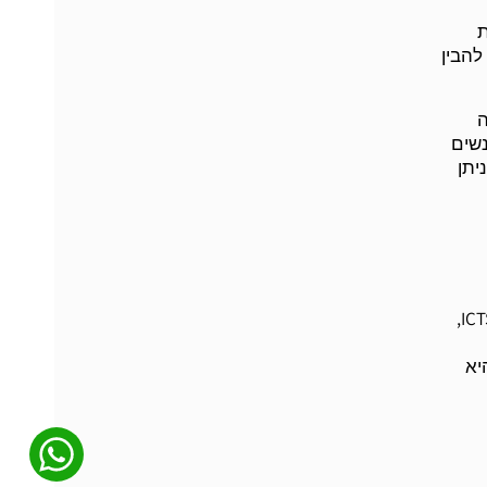
ת
להבין
ה
נשים
יתן
חברות מחשבים וביטוח. בארץ קשורות עימה חברות כמו "סונול", "ישקר" בינג-ליניאל, מודן תעשיות, דקו, יהלומי נתניה (ICTS ,(NDC,
יא