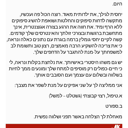
היום.
יחסית לגילך, את ילדותית מאוד. רוצה הכול פה ועכשיו,
מתקשה לדחות סיפוקים והחלטות ושואפת להשיג סיפוקים
ללא הרף ומיד. את חווה את הרגע בצורה אגוצנטרית, אינך
מתחשבת ברגשות ובצורכי זולתך והאינטרסים שלך קודמים.
קשה לקיים יחסי גומלין ברמה בוגרת עם נתונים כאלה ונראה,
כי את צריכה להשקיע הרבה מאמצים, רצון טוב ותשומת לב
למשפחתך על-מנת להתגבר על הדחפים שלך.
יש גם משהו היסטרי באישיותך. את נלחצת בקלות ונראה, לי
כי חיים-כפולים רק מוסיפים למתח שלך ומונעים ממך לחיות
בשלווה ובשלום עם עצמך ועם הסובבים אותך.
אני ממליצה לך על שני אפיקים על מנת לשפר את מצבך:
א.טיפול, רצוי קבוצתי (גשטלט – למשל)
ב.ספורט
מאחלת לך הצלחה באשר תפני ושלווה נפשית.