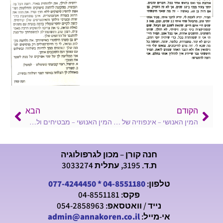
הקודם
הבא
המין האנושי – אינפוזיה של ביטחון עצמי
המין האנושי – מבטיחים ולא מקיימים
חנה קורן – מכון לגרפולוגיה
ת.ד. 3195, עתלית 3033274
טלפון:
04-8551180
*
077-4244450
פקס: 04-8551181
נייד / וואטסאפ: 054-2858963
אי-מייל:
admin@annakoren.co.il