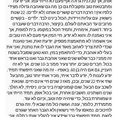
אותו, אך סבלנית גדולה אף פעם לא הייתי עמו. אני יודעת
ומתבטאת טוב ומקובלת גם כן! מה גם שאהבה גדולה מצידי
כלפיו אין!! הרבה דברים קושרים אותנו (לא ילדים). 22 שנות
נישואין. עם עליות וירידות, הכול בינינו לבד. ילדים – בקשיים
מרובים עד הבאתם לעולם. בקיצור, הרבה דברים שעברנו
ביחד. דואגת, אימהית, ותמיד הכול במקומו. בית למופת, אך
איני נאמנה לו. והוא לא יודע. חיי המין אף פעם לא היו טובים.
אני אשמה! לא מתאמצת מספיק. יודעת זאת, ואני טוענת
שכדי לתת צריך לאהוב מאוד את הגבר לו את נותנת, ואני את
בעלי לא אוהבת, כדי להתאמץ במין. הוא טוען שסובל בשטח
זה ממני! כבר שלוש שנים שאני אוהבת גבר ואנו בראש אחד
בכול. חברים טובים. יותר צעיר ממני ב-10 שנים. אך לא זה
העניין, גם אם היה בן 60. באופיו – זה מה שאני חיפשתי תמיד.
יודע לענות לי, יודע לדבר איתי, מכיר אותי יותר טוב, מהבעל
שחי איתי 22 שנים, ובכן, מאז 3 שנים חיי אינם חיים. שונאת
לשכב עם הבעל. שום קומוניקציה ביני ובינו. ניסיתי, לא הולך.
שנינו השתנינו. חושבים אחרת, אני בכול אופן. תמיד הייתי אני
זו שמוותרת בכול, כדי שיהיה יפה וטוב, וכיום לא עוד.
מתמרדת, כלומר, עונה. ועושה כול מה שבא לי. וזה גורם
לחיכוכים. נמאסו עלי חיי נישואין ולא הגבר האחר שגורם
לזאת. תמיד חיפשתי גבר שיידע איך להוליך אותי בתלם. אני