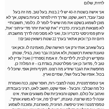
לזיוית, שלום
אני אישה בשנות ה-40 יש לי 2 בנות. בעל טוב. מה זה בעל
טוב? עובד, דואג, שקט, שדרך חייו לפתור בעיות בשקט, אך לא
מוכן לשמוע בשקט את מה שיש לי לומר לו. כלומר, תשובותיי
לא מוצאות חן בעיניו. כדבריו "את קוראת יותר מדי עיתוני 'את',
עיתון פמיניסטי כדבריו! וכו', ואני לא מסכימה לדרך מחשבתו.
היום זה כך! וכאן אתאר בערך 22 שנות נישואין טובים!!
בעל שאהב אותי ורק אני האישה שלו, מאמינה לו. וכאן אני
טוענת שזאת רכושנות, ולא אהבה! גבר נאה, בגילי, שנותן
ומקדיש רק לבית, לילדים ולי. זו אמת (ספרדי!) ואני? עדיין לא
טוב לי, מדוע? כן אני מפלרטטת, בוגדת בו – זו המלה? כן.
מחפשת את הגבר שיודע מה רצונו. תקיף וחזק אופי. שיוכל לי
בכול. אופיו של בעלי ושלי, שמיים וארץ.
אני טמפרמנטית, נוטה למצבי-רוח, חוסר שקט, כנה ואומרת
כל מה שבלבי. והבעל – אופי שקט, חושב לאט, רציני בעבודתו,
ואהוב על כולם. השקט והנאיביות שלו משגעים אותי. אינו
עונה לי כמו שרוצה. טענתו, "יש לך פה, אני לא משיג אותך".
טמפרמנט!! ואיני טיפשה. הגיונית, מאורגנת, ומוכנה לשמוע