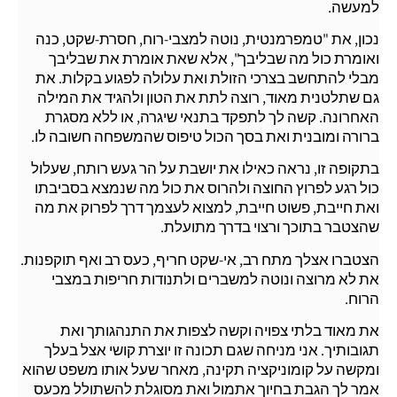
למעשה.
נכון, את "טמפרמנטית, נוטה למצבי-רוח, חסרת-שקט, כנה
ואומרת כול מה שבליבך", אלא שאת אומרת את שבליבך
מבלי להתחשב בצרכי הזולת ואת עלולה לפגוע בקלות. את
גם שתלטנית מאוד, רוצה לתת את הטון ולהגיד את המילה
האחרונה. קשה לך לתפקד בתנאי שיגרה, או ללא מסגרת
ברורה ומובנית ואת בסך הכול טיפוס שהמשפחה חשובה לו.
בתקופה זו, נראה כאילו את יושבת על הר געש רותח, שעלול
כול רגע לפרוץ החוצה ולהרוס את כול מה שנמצא בסביבתו
ואת חייבת, פשוט חייבת, למצוא לעצמך דרך לפרוק את מה
שהצטבר בתוכך ורצוי בדרך מתועלת.
הצטברו אצלך מתח רב, אי-שקט חריף, כעס רב ואף תוקפנות.
את לא מרוצה ונוטה למשברים ולתנודות חריפות במצבי
הרוח.
את מאוד בלתי צפויה וקשה לצפות את התנהגותך ואת
תגובותיך. אני מניחה שגם תכונה זו יוצרת קושי אצל בעלך
ומקשה על קומוניקציה תקינה, מאחר שעל אותו משפט שהוא
אמר לך הגבת בחיוך אתמול ואת מסוגלת להשתולל מכעס