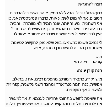
רוצה להתגרש!
בסך-הכול טוב לי. הבעל לא קמצן. אוהב, רגיש וכול הדברים
הטובים! אך לא מוכן לשמוע אותי, כדבריו פמיניסטית אני. כן
אני השתניתי. מעיזה יותר, עונה תמיד ולא מוותרת – והבית
כבר לא בית. והילדים באמצע! ובכן מה עושים!היש פתרון?
יועץ לחיי נישואין? איני חושבת שדבר זה יפתור או יעזור לנו.
לי נמאס פשוטו כמשמעו. בעל שלא מוכן להקשיב לטענות
אשתו. ובכן מחכה לתשובתכן במהרה, אנא.
מ.ש.
קוראת וותיקה מאוד
חנה קורן עונה:
מ.ש. יקרה, כתב-ידיך מורכב מהפכים רבים. את טובת-לב,
אנושית, כנה וחמה מצד אחד, ומהצד השני עקשנית, קפריזית
ולפעמים אף תוקפנית.
את שואפת לחופש בתחומי אחריות ולעצמאות, אך למעשה
את ילדותית ותלותית ומתקשה להגשים את שאיפותייך הלכה