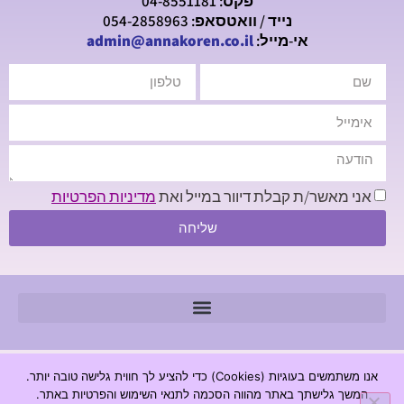
פקס: 04-8551181
נייד / וואטסאפ: 054-2858963
אי-מייל:
admin@annakoren.co.il
אני מאשר/ת קבלת דיוור במייל ואת
מדיניות הפרטיות
שליחה
© 2026 כל הזכויות שמורות - חנה קורן מכון לגרפולוגיה |
אנו משתמשים בעוגיות (Cookies) כדי להציע לך חווית גלישה טובה יותר.
www.annakoren.co.il
המשך גלישתך באתר מהווה הסכמה לתנאי השימוש והפרטיות באתר.
מדיניות פרטיות