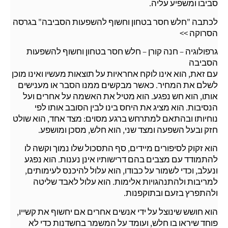
סביבו ומשפיע עליה.
לכתבה "חלש חסר בטחון וחשוף להשפעות הסביבה" בגרסה
הסרוקה >>
גרפולוגיה – חנה קורן – חלש חסר בטחון וחשוף להשפעות
הסביבה
עם זאת, הוא אינו לוקח אחראיות על תוצאות מעשיו ואינו מוכן
לשלם את המחיר. כאשר מבקשים ממנו הסבר או מענישים
אותו, הוא חש נפגע. הוא מטיל את האשמה על אחרים ועל
הנסיבות. הוא מציג את היחס בינו לבין הסובב אותו לפי
נוחיותו ובהתאם למתרחש ברגע מסוים: מצד אחד, הוא שולט
חזק ובעל השפעה ומצד שני, הוא חלש, מסכן ומושפע.
הוא זקוק לסיפורים מיידים, סף התסכול שלו נמוך וקשה לו
להתמודד עם מצבים בהם דרישותיו אינן נענות. הוא נפגע
ונעלב, וכדי לשמור על כבודו, הוא עלול להיכנס לעימותים,
למריבות ולהתנהגויות אלימות. הוא עלול לאבד שליטה
ולהתפרץ בזעם ובתוקפנות.
הוא חושש שינוצל על ידי אנשים אחרים אם יחשוף את קשייו,
פוחד שיראו בו חלש, ועומד על המשמר בחשדנות כדי לא