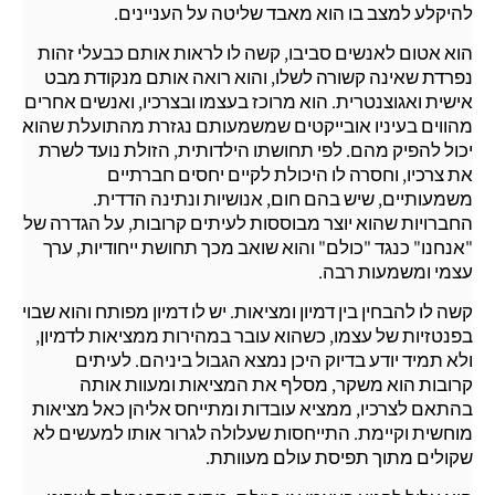
להיקלע למצב בו הוא מאבד שליטה על העניינים.
הוא אטום לאנשים סביבו, קשה לו לראות אותם כבעלי זהות
נפרדת שאינה קשורה לשלו, והוא רואה אותם מנקודת מבט
אישית ואגוצנטרית. הוא מרוכז בעצמו ובצרכיו, ואנשים אחרים
מהווים בעיניו אובייקטים שמשמעותם נגזרת מהתועלת שהוא
יכול להפיק מהם. לפי תחושתו הילדותית, הזולת נועד לשרת
את צרכיו, וחסרה לו היכולת לקיים יחסים חברתיים
משמעותיים, שיש בהם חום, אנושיות ונתינה הדדית.
החברויות שהוא יוצר מבוססות לעיתים קרובות, על הגדרה של
"אנחנו" כנגד "כולם" והוא שואב מכך תחושת ייחודיות, ערך
עצמי ומשמעות רבה.
קשה לו להבחין בין דמיון ומציאות. יש לו דמיון מפותח והוא שבוי
בפנטזיות של עצמו, כשהוא עובר במהירות ממציאות לדמיון,
ולא תמיד יודע בדיוק היכן נמצא הגבול ביניהם. לעיתים
קרובות הוא משקר, מסלף את המציאות ומעוות אותה
בהתאם לצרכיו, ממציא עובדות ומתייחס אליהן כאל מציאות
מוחשית וקיימת. התייחסות שעלולה לגרור אותו למעשים לא
שקולים מתוך תפיסת עולם מעוותת.