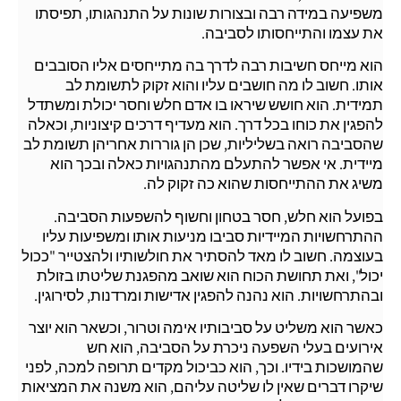
משפיעה במידה רבה ובצורות שונות על התנהגותו, תפיסתו
את עצמו והתייחסותו לסביבה.
הוא מייחס חשיבות רבה לדרך בה מתייחסים אליו הסובבים
אותו. חשוב לו מה חושבים עליו והוא זקוק לתשומת לב
תמידית. הוא חושש שיראו בו אדם חלש וחסר יכולת ומשתדל
להפגין את כוחו בכל דרך. הוא מעדיף דרכים קיצוניות, וכאלה
שהסביבה רואה בשליליות, שכן הן גוררות אחריהן תשומת לב
מיידית. אי אפשר להתעלם מהתנהגויות כאלה ובכך הוא
משיג את ההתייחסות שהוא כה זקוק לה.
בפועל הוא חלש, חסר בטחון וחשוף להשפעות הסביבה.
ההתרחשויות המיידיות סביבו מניעות אותו ומשפיעות עליו
בעוצמה. חשוב לו מאד להסתיר את חולשותיו ולהצטייר "ככול
יכול", ואת תחושת הכוח הוא שואב מהפגנת שליטתו בזולת
ובהתרחשויות. הוא נהנה להפגין אדישות ומרדנות, לסירוגין.
כאשר הוא משליט על סביבותיו אימה וטרור, וכשאר הוא יוצר
אירועים בעלי השפעה ניכרת על הסביבה, הוא חש
שהמושכות בידיו. וכך, הוא כביכול מקדים תרופה למכה, לפני
שיקרו דברים שאין לו שליטה עליהם, הוא משנה את המציאות