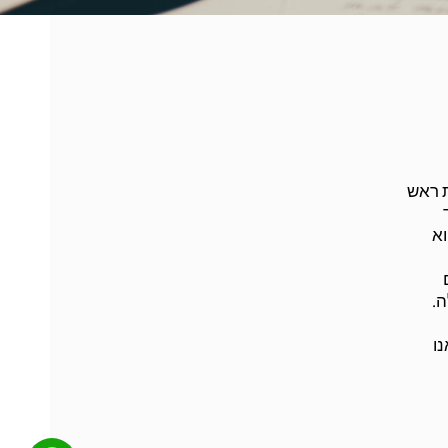
מקומית בהפרש של כ- 50 קולות לטובת ראש
וא
ה.
ו