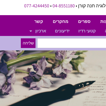
וגיה חנה קורן •
04-8551180
•
077-4244450
ות
ספרים
מחקרים
קשר
קטעי רדיו
ידיעונים
ארכיון
שליחה