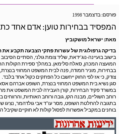
פורסם: בדצמבר 1998
המפסיד בבחירות טוען: אדם אחד כתב
מאת: ישראל מושקוביץ
בדיקה גרפולוגית של עשרות פתקי הצבעה תקבע את ת
המועצה המכהן, סאלח סלימאן. במהלך ספירת הקולות הת
בבחירות, מוניר חמודה, פנה לבית המשפט המחוזי בנצרת, 
צודק, כי אז לפי החוק ייחשבו כל הפתקים כקול אחד בלבד.
סגן נשיא בית המשפט המחוזי בנצרת, השופט אברהם אסא,
במשרד פקיד הבחירות, קורן העבירה לבית המשפט את מרכי
רוחב השוליים, מבנה הקו, גובה ורוחב האותיות, והרווחים בינ
בתגובה להחלטת השופט, מסר עו"ד אבי גולדהמר, נציגו של 
בוחנים במקביל אפשרות לפסול קולות לא חוקיים שקיבל הצ