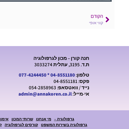
הקודם
קווי אופי
חנה קורן – מכון לגרפולוגיה
ת.ד. 3195, עתלית 3033274
טלפון:
04-8551180
*
077-4244450
פקס: 04-8551181
נייד / וואטסאפ: 054-2858963
אי-מייל:
admin@annakoren.co.il
גרפולוגיה –
מי אנחנו
שרותי המכון
אימון
גרפולוגיה בשירות המשפט
קורסים לגרפולוגיה
ק