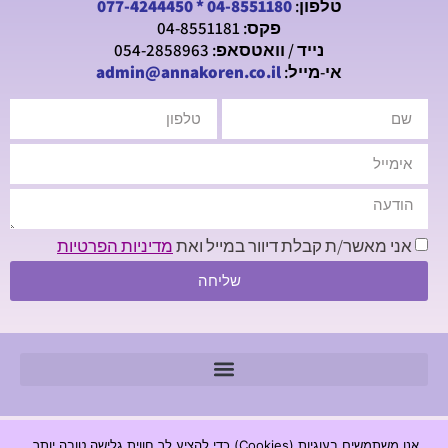
טלפון:
04-8551180
*
077-4244450
פקס: 04-8551181
נייד / וואטסאפ: 054-2858963
אי-מייל:
admin@annakoren.co.il
אני מאשר/ת קבלת דיוור במייל ואת
מדיניות הפרטיות
שליחה
© 2026 כל הזכויות שמורות - חנה קורן מכון לגרפולוגיה |
אנו משתמשים בעוגיות (Cookies) כדי להציע לך חווית גלישה טובה יותר.