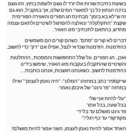
בשעות כתיבת שורות אלו יורד לו גשם זלעפות בחוץ. זהו גשם
ברכה הנחוץ כל כך למאגרי המים שלנו, אך במקביל, הוא גם
זה ש"לא בא בזמן" מבחינת חג הפורים והאווירה הפורימית
שקצת "התקלקלה" ונאלצה להסתגל לשינויים ולתאם עצמה
מחדש, בהתאם לתכתיבי מזג האוויר.
דברים לא קורים "סתם". כשהם קורים הם משמשים
כהזדמנות. הזדמנות שכדאי לנצל, אפילו אם "רק" כדי לחשוב.
ואכן.. חג הפורים, על שלל התחפושות והמסכות , ההחלטות
והשינויים שהתקבלו בעקבות מזג האוויר, שימשו בידינו
כהזדמנות לחשוב. כשאנחנו חושבות, אנחנו כותבות…
שייקספיר כתב במחזהו "המלט": "היה נאמן לעצמך" ואילו
במחזה "פר גינט" של איבסן נאמר:
"עלי להיות אני שלי
בכל שעה, בכל אתר
פר גינט מושלם עד בלי די
מקודקודי עד כף רגלי!"
האחד אמור להיות נאמן לעצמו, השני אמור להיות מושלם?