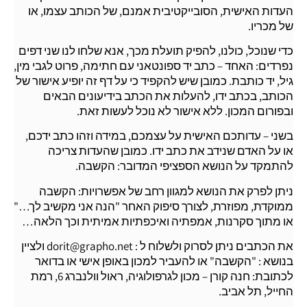
העדות האישית, הסובייקטיבית אמנם, של הכותב עצמו, או
של מכריו.
כדי שנוכל, כולנו, להפיק תועלת מכך, אנא שלחו לנו שני דפים
נפרדים: האחד – כתב יד ספונטאני עם חתימה, פרוט לגבי מין,
גיל, יד כותבת. כמובן שיש להקפיד כי על דף זה יופיע אישור של
הכותב, בכתב ידו, להעלות את הכתב בידיעונים הבאים
ובפורום המכון. ללא אישור לא נוכל לעשות זאת.
בשני – עדותכם האישית על עצמכם, במידה וזהו כתב ידכם,
או על האדם שנידב את כתב ידו. כמובן שהעדות צריכה
להתמקד על הנושא הספציפי המדובר: הקשבה.
ניתן לפרק את הנושא למגוון רחב של אפשרויות: הקשבה
ממוקדת, מפוזרת, לצורך סיפוק האחר "הנה אני מקשיב לך…"
או מתוך סקרנות, אמפתיה ואיכפתיות אמיתית וכך הלאה…
את הכתבים ניתן לסרוק ולשלוח ל :
dorit@grapho.net
ולציין
בנושא : "הקשבה" או להעביר למכון באופן אישי או בדואר
לכתובת: חנה קורן – מכון לגרפולוגיה, ראול וולנברג 6, רמת
החייל, תל אביב.