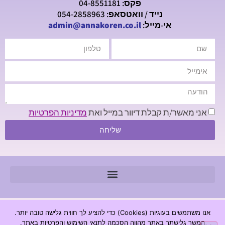
פקס: 04-8551181
נייד / וואטסאפ: 054-2858963
אי-מייל:
admin@annakoren.co.il
אני מאשר/ת קבלת דיוור במייל ואת
מדיניות הפרטיות
שליחה
© 2026 כל הזכויות שמורות - חנה קורן מכון לגרפולוגיה |
אנו משתמשים בעוגיות (Cookies) כדי להציע לך חווית גלישה טובה יותר.
www.annakoren.co.il
המשך גלישתך באתר מהווה הסכמה לתנאי השימוש והפרטיות באתר.