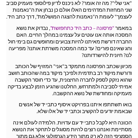
"אני שלי"? מה זה אומר? לא ניכנס לדיון פילוסופי מעמיק סביב
שני המחזות המדהימים האלו אולם כן נבחן את ה"נאמנות
לעצמך" לעומת ה"נאמנות להצגה המושלמת", דרך כתב היד.
במאמר
"פרסונה – כתב היד כתחפושת"
, נבדוק את נושא
המסכה אותה אנו עוטים על עצמינו במהלך החיים. האם
החברה דורשת מאיתנו להיות צבועים ומחופשים גם בימי חול
וחג שאינם פורים? עד כמה המסכה משרתת אותנו? מפריעה
לנו? חיונית להישרדותנו?
מכיוון שכתב הפרסונה מתמקד ב"אני" המזויף של הכותב
ודורשת מיקוד רב בתדמית ולפיכך מיקוד במה שהכותב חושב
שהוא נזקק לספק לחברה החיצונית, עד כדי חוסר הקשבה
אמיתי לסביבה ולמתרחש, החלטנו שהגיע הזמן לבצע בדיקה
מעמיקה ומחודשת של נושא ההקשבה.
בואו תשתתפו איתנו בפרויקט איסוף כתבי יד של אנשים
שבאמת יודעים להקשיב וכתבי יד של אלו שלא.
הכוונה היא לקבל כתבי יד עם עדויות. הלמידה לעולם אינה
מסתיימת ואנחנו רוצים להיות מסוגלים לתחקר את הנושא
הספציפי הזה לא רק מתוך הידע הגרפולוגי אלא גם מתוך