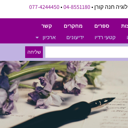
וגיה חנה קורן •
04-8551180
•
077-4244450
ות
ספרים
מחקרים
קשר
קטעי רדיו
ידיעונים
ארכיון
שליחה