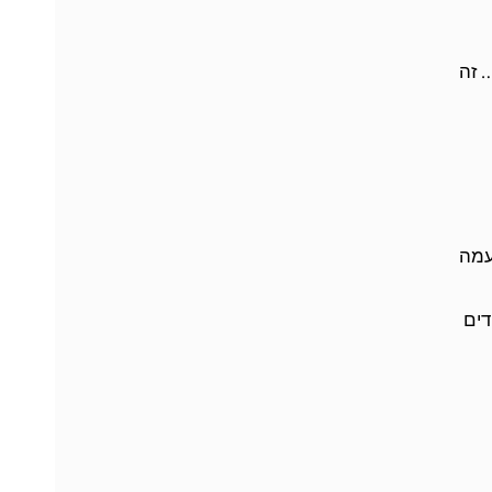
 זה
עמה
דים