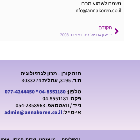
נשמח לשמוע מכם
info@annakoren.co.il
הקודם
ידיעון גרפולוגיה דצמבר 2008
חנה קורן – מכון לגרפולוגיה
ת.ד. 3195, עתלית 3033274
טלפון:
04-8551180
*
077-4244450
פקס: 04-8551181
נייד / וואטסאפ: 054-2858963
אי-מייל:
admin@annakoren.co.il
גרפולוגיה –
מי אנחנו
שרותי המכון
אימון