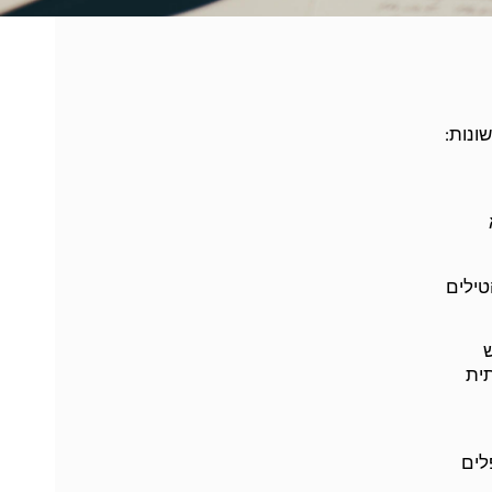
ונות:
טילים
ש
תית
לים