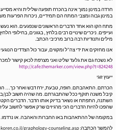
חרדה במינון נמוך אינה בהכרח תופעה שלילית והיא מסייעת
במינון גבוה ומצבי המתח הם תמידיים, ניכרות הפרעות משמ
מתח הקו הוא אחד הדברים הראשונים שנפגעים. הוא נעשה ד
ועייפים. ניכרים שינויים רבים בלחץ , בגוונים, בחילופי ה
מילים ותנודיות רבה ברוב מרכיבי הכתב.
אנו מחזקים את ידי צה"ל ומקווים, עבור כול הצדדים הנוגע
לא נשכח גם את גלעד שליט ואני מצרפת לכאן קישור למכ
http://cafe.themarker.com/view.php?t=824248
ייעוץ זוגי
הכרתם. התאהבתם. חופה, טבעת, ירח דבש ואחר כך… החיים
קיבל משנה תוקף ככל שהתבגרתם. מה שהיה חשוב לבן/בת 
השתנה, התפתח או נשאר בדיוק אותו הדבר. הדברים הקטני
שהפכו להיות הדברים הכי מרגיזים שרק אפשר לחשוב עליה
במקומה של ההתאהבות באו החברות והאהבה. או נרדמו. או
להמשך הכתבה: https://www.annakoren.co.il/graphology-counseling.asp