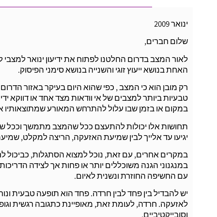
ינואר 2009
שלום חברים,
לאור המצב בדרום החלטנו לפתוח את ידיעון ינואר למצבי ל
האחת בנושא ייעוץ זוגי והשנייה בנושא סימני הפיסוק.
רק מובן הוא כי המצב , כפי שהוא היום בעיקר באזור הדרום
טבעיות ביותר למצבים של אי וודאות מצד אחד או דווקא י
במקום או בזמן שבו עלול להתרחש המאורע שמתוצאותיו א
תחושות אלו יכולות להתעצם ככל שהמצב מתמשך וככל שהאיו
יגיעו עד אלייך לבין שמיעת האזעקה, הריצה למקלט, שמיעת
במקרים אחרים, עם זאת, נוכל למצוא הסתגלות, כביכול לח
במנגנוני הגנה משוכללים יותר או פחות אך לצידה הדריכו
עם החשיפה החוזרת ונשנית לאיום.
יש להבדיל בין פחד לבין חרדה. פחד הוא תופעה טבעית ונו
לאזעקה. חרדה, לעומת זאת, מאופיינת כתגובה רגשית וגופנ
וסובייקטיביים.