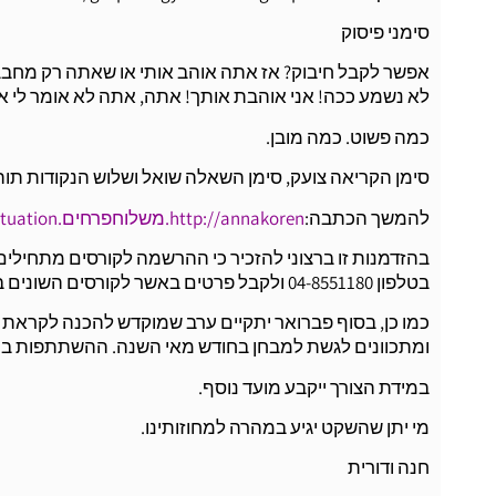
סימני פיסוק
אפשר לקבל חיבוק? אז אתה אוהב אותי או שאתה רק מחבב 
לא נשמע ככה! אני אוהבת אותך! אתה, אתה לא אומר לי 
כמה פשוט. כמה מובן.
סימן הקריאה צועק, סימן השאלה שואל ושלוש הנקודות ת
להמשך הכתבה:
nnakoren.משלוחפרחים.net/punctuation/
http://a
בהזדמנות זו ברצוני להזכיר כי ההרשמה לקורסים מתחיל
בטלפון 04-8551180 ולקבל פרטים באשר לקורסים השונים בפריסה ארצית.
כמו כן, בסוף פברואר יתקיים ערב שמוקדש להכנה לקראת ה
ומתכוונים לגשת למבחן בחודש מאי השנה. ההשתתפות בהרשמה מ
במידת הצורך ייקבע מועד נוסף.
מי יתן שהשקט יגיע במהרה למחוזותינו.
חנה ודורית