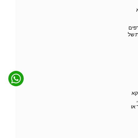
רפים
ת של
קא
או