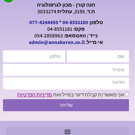
חנה קורן – מכון לגרפולוגיה
ת.ד. 3195, עתלית 3033274
טלפון:
04-8551180
*
077-4244450
פקס: 04-8551181
נייד / וואטסאפ: 054-2858963
אי-מייל:
admin@annakoren.co.il
אני מאשר/ת קבלת דיוור במייל ואת
מדיניות הפרטיות
שליחה