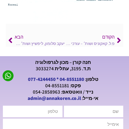
הקודם
הבא
פ.ל. קאקוניס ושות׳ – עורכי דין – פברואר 1997
יעקב סלומון, ליפשיץ ושות׳ – עורכי דין ונוטריונים – ינואר 1992
חנה קורן – מכון לגרפולוגיה
ת.ד. 3195, עתלית 3033274
טלפון:
04-8551180
*
077-4244450
פקס: 04-8551181
נייד / וואטסאפ: 054-2858963
אי-מייל:
admin@annakoren.co.il