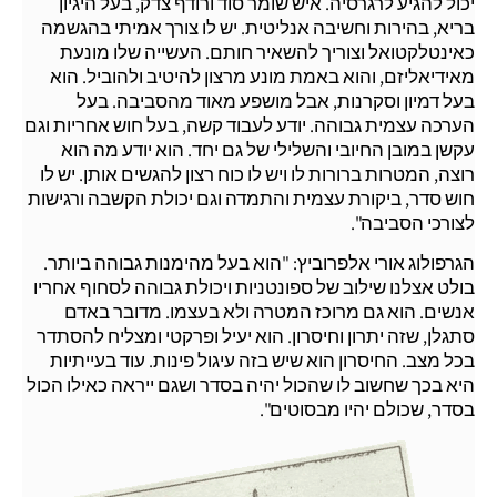
יכול להגיע לרגרסיה. איש שומר סוד ורודף צדק, בעל היגיון
בריא, בהירות וחשיבה אנליטית. יש לו צורך אמיתי בהגשמה
כאינטלקטואל וצוריך להשאיר חותם. העשייה שלו מונעת
מאידיאליזם, והוא באמת מונע מרצון להיטיב ולהוביל. הוא
בעל דמיון וסקרנות, אבל מושפע מאוד מהסביבה. בעל
הערכה עצמית גבוהה. יודע לעבוד קשה, בעל חוש אחריות וגם
עקשן במובן החיובי והשלילי של גם יחד. הוא יודע מה הוא
רוצה, המטרות ברורות לו ויש לו כוח רצון להגשים אותן. יש לו
חוש סדר, ביקורת עצמית והתמדה וגם יכולת הקשבה ורגישות
לצורכי הסביבה".
הגרפולוג אורי אלפרוביץ: "הוא בעל מהימנות גבוהה ביותר.
בולט אצלנו שילוב של ספונטניות ויכולת גבוהה לסחוף אחריו
אנשים. הוא גם מרוכז המטרה ולא בעצמו. מדובר באדם
סתגלן, שזה יתרון וחיסרון. הוא יעיל ופרקטי ומצליח להסתדר
בכל מצב. החיסרון הוא שיש בזה עיגול פינות. עוד בעייתיות
היא בכך שחשוב לו שהכול יהיה בסדר ושגם ייראה כאילו הכול
בסדר, שכולם יהיו מבסוטים".