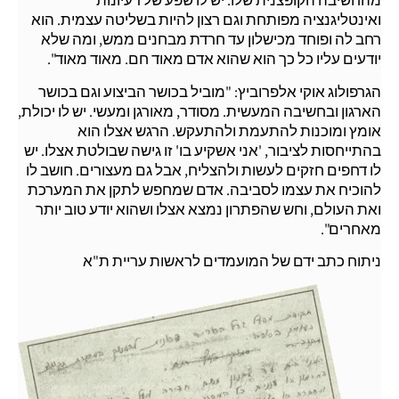
מהחשיבה הקופצנית שלו. יש לו שפע של רעיונות
ואינטליגנציה מפותחת וגם רצון להיות בשליטה עצמית. הוא
רחב לה ופוחד מכישלון עד חרדת מבחנים ממש, ומה שלא
יודעים עליו כל כך הוא שהוא אדם מאוד חם. מאוד מאוד".
הגרפולוג אוקי אלפרוביץ: "מוביל בכושר הביצוע וגם בכושר
הארגון ובחשיבה המעשית. מסודר, מאורגן ומעשי. יש לו יכולת,
אומץ ומוכנות להתעמת ולהתעקש. הרגש אצלו הוא
בהתייחסות לציבור, 'אני אשקיע בו' זו גישה שבולטת אצלו. יש
לו דחפים חזקים לעשות ולהצליח, אבל גם מעצורים. חושב לו
להוכיח את עצמו לסביבה. אדם שמחפש לתקן את המערכת
ואת העולם, וחש שהפתרון נמצא אצלו ושהוא יודע טוב יותר
מאחרים".
ניתוח כתב ידם של המועמדים לראשות עריית ת"א