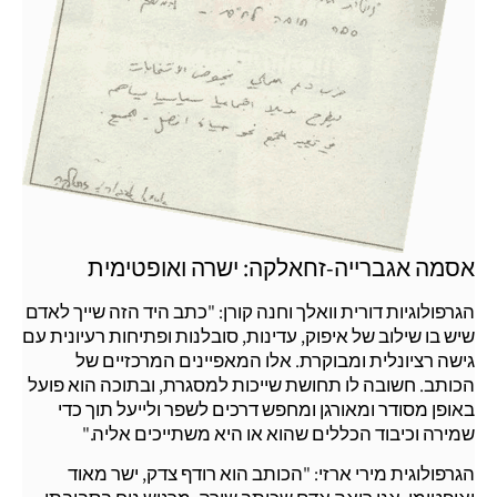
אסמה אגברייה-זחאלקה: ישרה ואופטימית
הגרפולוגיות דורית וואלך וחנה קורן: "כתב היד הזה שייך לאדם
שיש בו שילוב של איפוק, עדינות, סובלנות ופתיחות רעיונית עם
גישה רציונלית ומבוקרת. אלו המאפיינים המרכזיים של
הכותב. חשובה לו תחושת שייכות למסגרת, ובתוכה הוא פועל
באופן מסודר ומאורגן ומחפש דרכים לשפר ולייעל תוך כדי
שמירה וכיבוד הכללים שהוא או היא משתייכים אליה."
הגרפולוגית מירי ארזי: "הכותב הוא רודף צדק, ישר מאוד