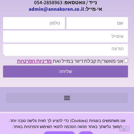
נייד / וואטסאפ: 054-2858963
אי-מייל:
admin@annakoren.co.il
אני מאשר/ת קבלת דיוור במייל ואת
מדיניות הפרטיות
שליחה
© 2026 כל הזכויות שמורות - חנה קורן מכון לגרפולוגיה |
אנו משתמשים בעוגיות (Cookies) כדי להציע לך חווית גלישה טובה יותר.
www.annakoren.co.il
המשך גלישתך באתר מהווה הסכמה לתנאי השימוש והפרטיות באתר.
מדיניות פרטיות
הצהרת נגישות