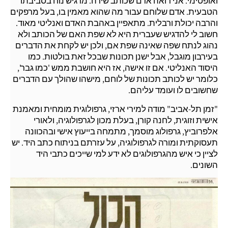
ואופטימי. אני רואה אדם שכותב שירה. מרגיש נוח בסביבתו
הטבעית. אדם שלוחם עבור מה שהוא מאמין בו, בעל מרפקים
והרבה יכולת ורבלית. מתאפיין באהבת האדם ואנליטי מאוד.
חשוב לי להדגיש שעברית היא לא שפת האם של הכותב ולא
נהוג לנתח שפה שאינה שפת אם, ולכן יש לקחת את הדברים
בעירבון מוגבל, אבל ישנן תכונות שבכל זאת בולטות. כמו
היסוד האנליטי. אם זו אישה, אז היא חושבת ממש 'כמו גבר',
כלומר יש לכותב תכונות של לוחם, מישהו שהולך עם הדברים
שחשובים לו ועומד עליהם.
"זמן תל-אביב" מודה למירי ארזי, גרפולוגית מומחית ומאמנת
אישית וזוגית, לחנה קורן, בעלת מכון לגרפולוגיה, ולאורי
אלפרוביץ, גרפולוג מוסמך, מתמחה בייעוץ אישי ובהכוונה
תעסוקתית ומורה לגרפולוגיה, על עזרתם בניתוח כתב היד. יש
לציין כי איש מהגרפולוגים לא ידע למי שייכים כתבי היד
השונים.