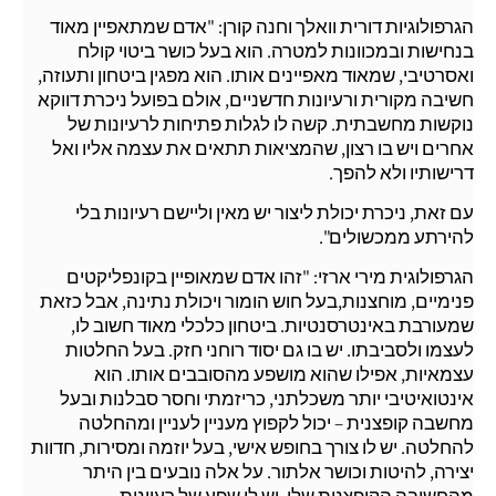
הגרפולוגיות דורית וואלך וחנה קורן: "אדם שמתאפיין מאוד
בנחישות ובמכוונות למטרה. הוא בעל כושר ביטוי קולח
ואסרטיבי, שמאוד מאפיינים אותו. הוא מפגין ביטחון ותעוזה,
חשיבה מקורית ורעיונות חדשניים, אולם בפועל ניכרת דווקא
נוקשות מחשבתית. קשה לו לגלות פתיחות לרעיונות של
אחרים ויש בו רצון, שהמציאות תתאים את עצמה אליו ואל
דרישותיו ולא להפך.
עם זאת, ניכרת יכולת ליצור יש מאין וליישם רעיונות בלי
להירתע ממכשולים".
הגרפולוגית מירי ארזי: "זהו אדם שמאופיין בקונפליקטים
פנימיים, מוחצנות,בעל חוש הומור ויכולת נתינה, אבל כזאת
שמעורבת באינטרסנטיות. ביטחון כלכלי מאוד חשוב לו,
לעצמו ולסביבתו. יש בו גם יסוד רוחני חזק. בעל החלטות
עצמאיות, אפילו שהוא מושפע מהסובבים אותו. הוא
אינטואיטיבי יותר משכלתני, כריזמתי וחסר סבלנות ובעל
מחשבה קופצנית – יכול לקפוץ מעניין לעניין ומהחלטה
להחלטה. יש לו צורך בחופש אישי, בעל יוזמה ומסירות, חדוות
יצירה, להיטות וכושר אלתור. על אלה נובעים בין היתר