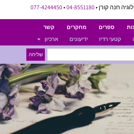
וגיה חנה קורן •
04-8551180
•
077-4244450
ות
ספרים
מחקרים
קשר
קטעי רדיו
ידיעונים
ארכיון
שליחה