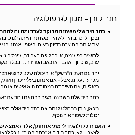
חנה קורן – מכון לגרפולוגיה
כתב היד שלי משתנה מבוקר לערב ומהיום למחר. 
ובכן.. לו כתב היד לא היה משתנה הייתה לנו סיב
את אותה התוצרת בדיוק באותו האופן. אנחנו בני א
לבושים בפיג'מה, או בחליפת העבודה, ג'ינס ביצי
ערב, שיכרון האהבה או כאב הפרידה… בכל המקרים 
יחד עם זאת, ה"חשק" או היכולת שלנו להוציא דבר
מכרעת עלינו. אבל – אם אנחנו בעלי זיכרון חזותי, 
ריאליים, אם חשיבתנו במהותה היא איטית או מהיר
כתב היד שלנו משתנה ומגיב בהתאם ויחד עם זאת 
מכאן, ניתן בהחלט לנתח את כתב היד אולם רצוי 
יכולות לשפוך אור נוסף.
האם תוכלו להגיד לי מתי אתחתן/ אלד / אמצא ע
לצערי – לא. כתב היד הוא "כתב המוח". נוכל לרא