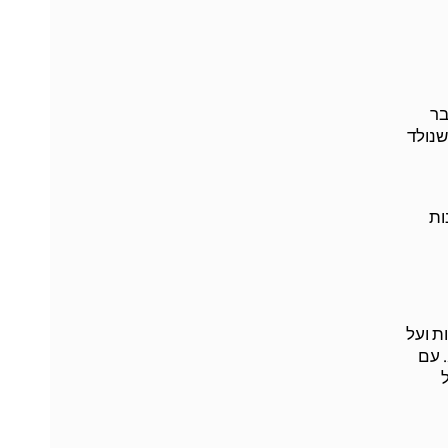
בר
שנולד
ות
ת ועל
המבנה שלה, על האיות וכדומה אלא מתמקדים ברעיון שאנו רוצים להביע. בגרות גראפית נרכשת לרוב בגילאים 16-18. עם