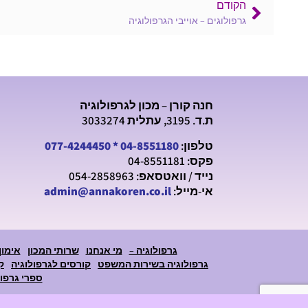
הקודם
גרפולוגים – אוייבי הגרפולוגיה
חנה קורן – מכון לגרפולוגיה
ת.ד. 3195, עתלית 3033274
טלפון:
04-8551180
*
077-4244450
פקס: 04-8551181
נייד / וואטסאפ: 054-2858963
אי-מייל:
admin@annakoren.co.il
גרפולוגיה –
מי אנחנו
שרותי המכון
אימון
גרפולוגיה בשירות המשפט
קורסים לגרפולוגיה
ק
ספרי גרפול