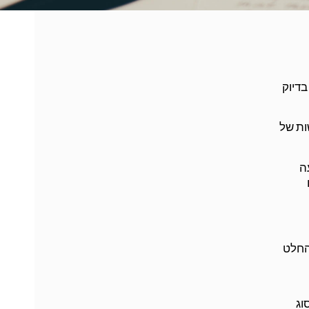
בדיוק
ות של
ה
החלט
וג