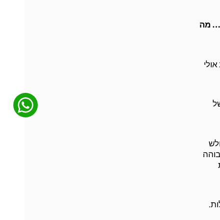
…… מה
אולי
של
לש
בוהה
ת.