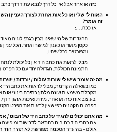
כזה או אחר אבל אין כל דרך לנבא עתיד דרך כתב ה
האות ל' שלי (או כל אות אחרת לצורך העניין) 
זה אומר?
אז ככה….:
ההגדרות של מי שאינו מבין בגרפולוגיה מאוד 
כקטן מאוד או כענק למישהו אחר. הכל עניין 
ומפורטים ככל שיהיו.
מבלי לראות את כתב היד אין כל יכולת לנתח 
התמונה הכוללת, הגדולה יחד עם כל הפרטים
מה זה אומר שיש לי שורות עולות / יורדות / ישרו
כמו בשאלה הקודמת, מבלי לראות את כתב היד אי
מקבלת משמעות שונה מלחץ כתיבה בינוני או חזק 
ובעיצוב אות כזה או אחר, מידת ואיכות ארגון הדף
הפרטים הקטנים כפי שאין לראות את הפרט הקטן מ
מה אתם יכולים להגיד על כתב היד של הבוס / אמ
אם כתבי היד כתובים בהתאם לדרישות ומופיעה ה
אולם – בהיעדר הסכמה מפורשת לא תהיה התייחס