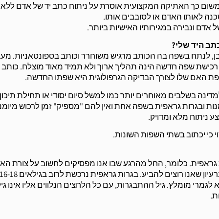
. משום כך האתיקה המקצועית אוסרת על ניתוח כתב יד של אדם ללא
 לאותו האדם או לסובבים אותו.
אדם ונבירה במגירותיו האישיות ביותר.
תב היד שלי?
מובן, לנתח בשפה בה הכותב מרגיש משוחרר וכותב בספונטאניות. מע
רכישת שפה חדשה הינה תהליך ארוך ולא תמיד מאוד מוצלח. כותב 
פת האם שלו לצורך הבדיקה הגרפולוגית היא שפתו החדשה.
ינה בשלבים מאוחרים יותר כמו למשל סיום יסודי או תחילת תיכון
ומנות ובגרות גראפית בשפה אחת ואין להם "מספיק" זמן לרכוש מיומנ
ע ניתוח מלא ומדויק.
י כי יכתוב בשתי השפות השונות.
גראפית. כלומר, החל מהרגע שבו אנו מפסיקים לחשוב על צורת האו
לגמרי מומלץ. גיל ההתבגרות, עם כל הלחצים הנלווים אליו אינו גיל