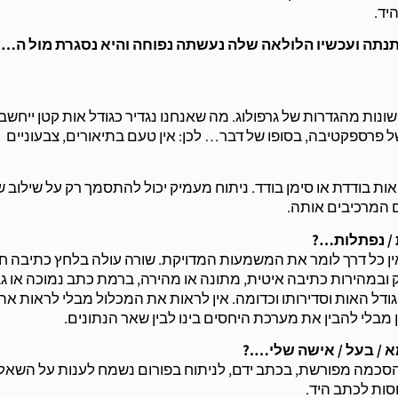
יד.
השתנתה ועכשיו הלולאה שלה נעשתה נפוחה והיא נסגרת מול ה
שונות מהגדרות של גרפולוג. מה שאנחנו נגדיר כגודל אות קטן ייחשב 
של פרספקטיבה, בסופו של דבר… לכן: אין טעם בתיאורים, צבעוניים
אות בודדת או סימן בודד. ניתוח מעמיק יכול להתסמך רק על שילוב 
 המרכיבים אותה.
ת / נפתלות…?
ן כל דרך לומר את המשמעות המדויקת. שורה עולה בלחץ כתיבה ח
ובמהירות כתיבה איטית, מתונה או מהירה, ברמת כתב נמוכה או ג
, גודל האות וסדירותו וכדומה. אין לראות את המכלול מבלי לראות את
בלי להבין את מערכת היחסים בינו לבין שאר הנתונים.
א / בעל / אישה שלי….?
סכמה מפורשת, בכתב ידם, לניתוח בפורום נשמח לענות על השאלו
ות לכתב היד.