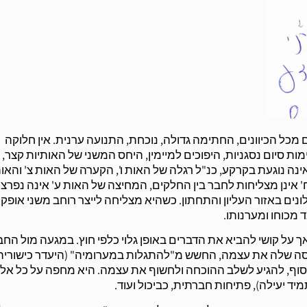
 מכל הכיוונים, החתימה גדולה, נוכחת, התנועה ערנית. אין חלוקה
ת סיום נסגניות, היפוכים למיימין, היחס המשני של האותיות קצר,
ה נוגעת בקרקע, כנ"ל רגלה של האות ו', הקערה של האות צ' והאות
' אינן מצליחות לחבר בין החלקים, המחיצה של האות ע' אינה נפרצ
נים באזור העליון והתחתון. כשהיא מצליחה לייצר רוחב משני אופקי
 מכוחו ומערנותו.
 על קושי להביא את הדברים באופן גלוי כלפי חוץ. במגעה מול הח
סה שלה את עצמה, החשש מ"להתגלות במערומיה" (היעדר כישוריה
סוף, להגיע לשלב ההוכחה ולחשוף את עצמה. היא מחפה על כל אלו
 יעילה), פתיחות חברתית, כביכול ועוד.