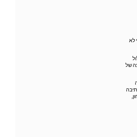
 לא
ל
עה של
תיבה
ן,