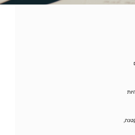
יות
קטנה,