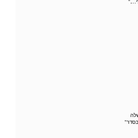
י…."
שלה
- 100%, דינם של 2%, ש"אינם בסדר" להפוך באופן פלאי ל- 100%. כי 98% ש"בסדר"