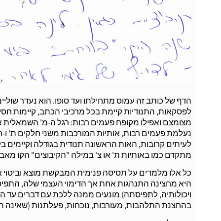
הדף של כותב זה עמוס מתחילתו ועד סופו. הוא נעדר שוליים
לפסקאות, התנודיות קיימת בכל מרכיבי הכתב, קיימות חסימו
מצומצם ואפילו מקופח פעמים רבות: רגל ה-מ' השמאלית אינ
נעלמת פעמים רבות, אותיות המורכבות משני חלקים ת' ו-ח
לעיתים קרובות, האות הראשונה תנודית בגודלה וקיימים בלו
מתקדם כמו באותיות ת' או צ' במילה "הקיבוצים" הקו מאבד
כל אלו מלמדים על תסיסה פנימית המבקשת מוצא וביטוי אך
היא מחצינה התנהגות אחת אך הדימוי העצמי שלה, התפי
ויכולותיה, לתפיסתה) מונעים ממנה ללכת עם דברים עד ה
בהחצנת התלהבות, מעורבות, נוכחות, פעלתנות (שאינה תמיד