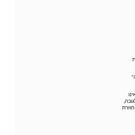
ת
"
נו
גובה,
חוזרת