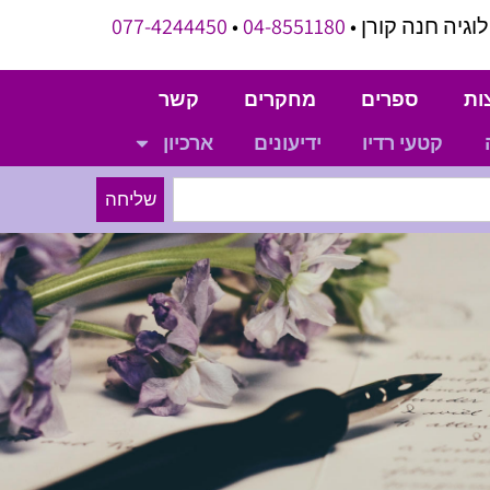
וגיה חנה קורן •
04-8551180
•
077-4244450
ות
ספרים
מחקרים
קשר
קטעי רדיו
ידיעונים
ארכיון
שליחה