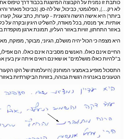
כותבת זו נמנית על הקבוצה המיוצגת בכבוד דרך טיפוס אחד,
לא רק…), הפלגמטי, כביכול, של לה-סן. (כביכול מאחר והי
ביותר) היא אישה רגישה ורגשנית – קערות, כתב עגול, קערות
אותיות. אך מנסה, בכל מאודה, להשליט היגיון ובקרה על כל 
באזור התחתון, זוויות באזור העליון, תמונת ארגון מוקפד
היא מצפה כי הכול יהיה מושלם, הגיוני, מבוקר, מפוקח, מאור
החיים אינם כאלו. האנשים מסביבה אינם כאלו. הם אפילו,
ב"להיות כאלו מושלמים" או שאינם רואים איתה עין בעין א
התסכול מופיע באמצעי המוחנק (היעלמותו של הקו הקעור ב
הטעונים באנרגיה רגשית גבוהה, בזוויות הביקורתיות באזור