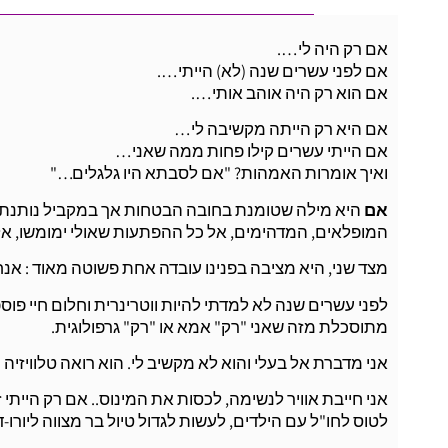
אם רק היה לי….
אם לפני עשרים שנה (לא) הייתי….
אם הוא רק היה אוהב אותי….
אם היא רק הייתה מקשיבה לי…
אם הייתי עשרים קילו פחות ממה שאני…
ואיך אומרות האמהות? "אם לסבתא היו גלגלים…"
אם
היא מילה שטומנת בחובה הבטחות אך במקביל נותנת לנ
המופלאים, המדהימים, אל כל ההפתעות שאולי ימומשו, אל כ
מצד שני, היא מציבה בפנינו עובדה אחת פשוטה מאוד : אנח
לפני עשרים שנה לא למדתי להיות ווטרינרית וחלום חיי פוספ
מתוסכלת מזה שאני "רק" אמא או "רק" גרפולוגית.
אני מדברת אל בעלי והוא לא מקשיב לי. הוא רואה טלוויזיה 
אני חייבת אוויר לנשימה, לכסות את המינוס.. אם רק הייתי 
לטוס לחו"ל עם הילדים, לעשות לגדול טיול בר מצווה ליורו-