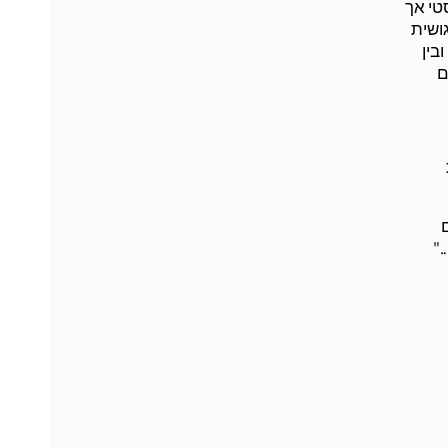
טי אך
ושית
בין
ם
."