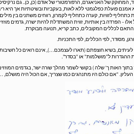
 המחוקק של האניאגרם, הרפורמטורי של אודם (כן, כן.. גם נרקיסיס
א אמנם פועלת כפלגמטי ללא לאות, בעקביות ובשיטתיות אך היא ריג
 כתחליף לזוויות, קערה כתחליף לקמרון, רווחים משתנים בין מילים ו
אלו – הפרדה בין אותיות, זווית המשתדלת להיות ישרה, גדמים מוזזי
ת בהתאם לכללים המקובלים, כתב קריא, תנועה מבוקרת.
גן, מסודר, לפי הכללים, לפי התכניות.
 לעיתים, בשיא חוצפתם (תארו לעצמכם…), אינם רואים כל חשיבות
ת ההגדרות ל"מושלמות" או "בסדר".
תוך האות ך' שלה ) בקושי לשמר מהלך שורה ישר, בגדמים המוזזים
 העליון. "אם כולם היו מתנהגים כמו שצריך, אם הכול היה מושלם, …