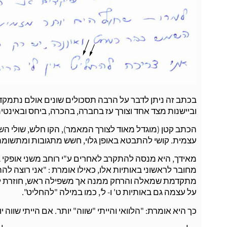
בכתב זה ניתן לדבר על הרבה תסכולים שונים אולם נתמקד 
וביישנות מצד אחד וצורך עז בחברה, בהכרה, ביחס ובאינטימ
הכתב קטן (מוגדל מאוד לצורך המאמר), הקו חלש, שולי ה
עצמית. קושי להתבטא באופן גלוי, חשש מתגובות ומתשומת
מאידך, היא מנסה להתקרב לאחרים ע"י רוחב משני אופקי ב
מחובר לראשוני באותיות אלו, כאילו אומרת : "אני רוצה להת
מתקדמת שמאלה והרחק ממנה אך משפילה ראש, חוזרת לכיוו
על עצמה גם באותיות ט' ו- ל', כמו במילה "להחליט".
כך היא אומרת: "הלוואי והייתי "שווה" יותר. אם הייתי שווה 