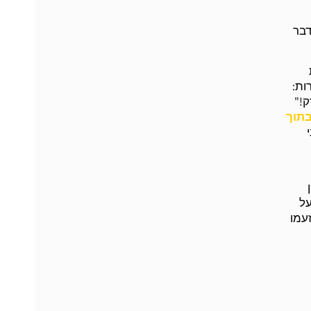
דבר
ות:
ק!"
תוך
על
עמו