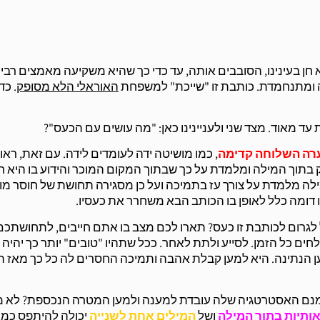
ן בעינינו, הסובבים אותה, עד כדי כך שהיא משקיעה מאמצים רבים
ה ומתנחמדת. כותבת זו "שייכת" למשפחת
האוראלי הלא מסופק
. כד
ד מאוד. מצד שני ולעניינינו כאן: "מה עושים עם הכעס"?
רה השלוחה קדימה
, כמו מושיטה ידה לעומדים לידה. עם זאת, ראו
בתוך המילה ומלמדת על כך שבתוך המקום המוכר והידוע בו היא 
ה מלמדת על צורך עז בתמיכה ועל כן מסגירה תחושת של חוסר מוג
 דומה כלל לאופן בו הכותב הבא משחרר את כעסיו.
 לגרום לכותבת זו כעס? תארו לכם מצב בו אתם חייבים, לתחושתכם
חים כל הזמן. לסייע ולתת לאחר. ככל שתהיו "טובים" יותר כך יהיה 
ן הנתינה. היא למען קבלת אהבה ותמיכה החסרים לה כל כך מאז 
ומנם האסטרטגיה שלה עובדת למענה ולמען המטרה הנכספת? לא 
ותיות בתוך המילה
ושל
המילים אחת לשנייה
יכולה להיתפס כמ