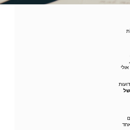
ת
אולי
ועות
של
ם
אחד