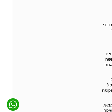
 כדי
י
 את
חשה
נות
,
קל
תקופת
ממש.
עיקה