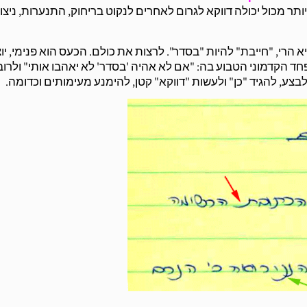
תר מכול יכולה דווקא לגרום לאחרים לנקוט בריחוק, התנערות, ניצול
הרי, "חייבת" להיות "בסדר". לרצות את כולם. הכעס הוא פנימי, יו
ד הקדמוני הטבוע בה: "אם לא אהיה 'בסדר' לא יאהבו אותי" ולרוב
צע, להגיד "כן" ולעשות "דווקא" קטן, להימנע מעימותים וכדומה.