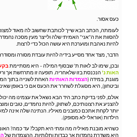
כעס אסור.
לעומתה, הכתב הבא שייך לכותבת שחשוב לה מאוד למצוא ח
להסוות את ה"אני" האמיתי שלה ולייצר מעין מסכה נחמד
להיות נאהבת ומוערכת היא עושה הכול כדי לרצות.
הדבר, מצד אחד מסייע בידיה להיות עובדת מסורה ומסודרת ע
ובכן, שימו לב לאות ת' שבסוף המילה – היא מסתיימת
בקע
האות נ'
הנכנסת בזו שלאחריה. תופעה זו מתרחשת אך ורק 
מוגנת, במידה (
הצמדות האותיות
האחת לשנייה בתוך המיל
וביטחון), היא מסוגלת לשחרר את הכעס אם כי באופן שאינו
אולם, לפני בדיקת כתב היד הבא נשאל את עצמינו מה יכול
להצניע את רצונותיכם, לשתוק, להיות נחמדים, טובים ומוצל
יותר לקחת אתכם כמובנים מאיליו. הנתינה שלה אינה למע
הילדות (אוראלי לא מסופק).
כשהיא מובנת מאיליה מה ומתי היא תקבל? עד כמה? הא
היא משדרת נחמדות אך כבדות ותלותיות. ההצמדות של
הא