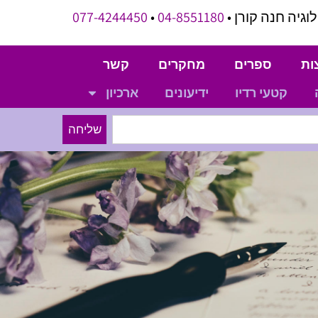
וגיה חנה קורן •
04-8551180
•
077-4244450
ות
ספרים
מחקרים
קשר
קטעי רדיו
ידיעונים
ארכיון
שליחה