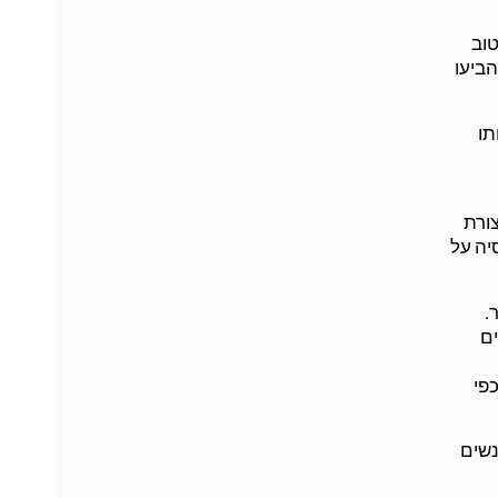
טוב
הביעו
תו
ורת
יה על
.
ים
פי
נשים