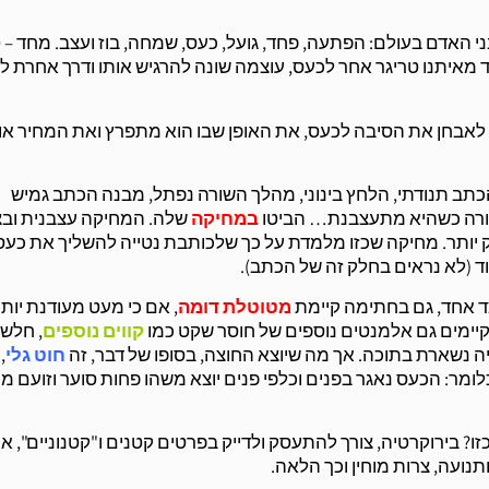
האדם בעולם: הפתעה, פחד, גועל, כעס, שמחה, בוז ועצב. מחד – 
 מאיתנו טריגר אחר לכעס, עוצמה שונה להרגיש אותו ודרך אחרת ל
ל לאבחן את הסיבה לכעס, את האופן שבו הוא מתפרץ ואת המחיר או
הכתב תנודתי, הלחץ בינוני, מהלך השורה נפתל, מבנה הכתב גמיש
 קורה כשהיא מתעצבנת… הביטו
במחיקה
שלה. המחיקה עצבנית ובצ
 יותר. מחיקה שכזו מלמדת על כך שלכותבת נטייה להשליך את כעס
ד (לא נראים בחלק זה של הכתב).
ד אחד, גם בחתימה קיימת
מטוטלת דומה
, אם כי מעט מעודנת יותר
יימים גם אלמנטים נוספים של חוסר שקט כמו
קווים נוספים
, חלש
יה נשארת בתוכה. אך מה שיוצא החוצה, בסופו של דבר, זה
חוט
גלי
,
ומר: הכעס נאגר בפנים וכלפי פנים יוצא משהו פחות סוער וזועם מכ
? בירוקרטיה, צורך להתעסק ולדייק בפרטים קטנים ו"קטנוניים", א
תנועה, צרות מוחין וכך הלאה.