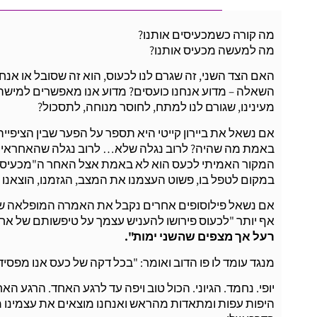
מה קורה כשמכעיסים אותנו?
מה למעשה מכעיס אותנו?
האם הצד השני, זה שגרם לנו לכעוס, הוא זה שסובל או אנח
השאלה – מדוע אנחנו כועסים? מדוע אנו מאפשרים למישהו
מעינינו, שגורם לנו למתח, לחוסר מנוחה, לתסכול?
אם נשאל את ביירון קייטי היא תספר על הפער שבין הציפי
באמת מה שהיה? לרוב נגלה שלא… לרוב נגלה שהאחראיים 
המקור האמיתי לכעס הוא לא באמת אצל האחר ה"מכעיס" אלא
במקום לטפל בו, פשוט העצמנו את המצב, הגזמנו, הוצאנו מ
אם נשאל פילוסופים אחרים נקבל את האמרה המופלאה של 
אף יותר "לכעוס פירושו להעניש עצמך על טיפשותם של אחר
רעל אך מצפים שהשני ימות".
מנגד עומד לו פו הדוב ואומר: "בכל דקה של כעס אנו מפסיד
יופי. נחמד. הגיוני. הכול טוב ויפה עד לרגע האחד. הרגע ה
היפות עפות ומתאדות מהראש ואנחנו מוצאים את עצמינו מ