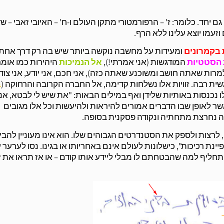
 יחד. כלומר: ז' – הרפורמטורי מתקן העולם ו-ח' – האיובי זאבי – ש
עמו יוצא עלינו ללא הרף.
 בקמרונים
ומעידות על מחשבה נוקשה ביותר שיש בה רק דרך אחת
 הסטטיות
המודגשות (אני אמרתי!),
אל הנמיכות
היהירות כמו אומר
מרות שאתה חושב ומשוכנע שאתה כזה), אני חכם, אני יודע, אני צוד
ית רבה. זוויות אלו נשלחות קדימה, אל החברה הקרובה והרחוקה (
ב
אלו נכנסות באותיות שלידן ואף במילים הבאות: "את שיש לי לבטא, אני
ר לאופן שבו הדברים אמורים להיראות ולהיעשות וכל אלו מגובים
ה נחרצת מתחתיה ונקודה פסקנית בסופה.
לרצות ולספק את הסטנדרטים הגבוהים שלו. הוא אינו מעוניין להבין
ינת רכיכות", כישלונות לעולם אינם באחריותו או בגינו. נסו לערער 
חליף למה שהבטחתם לו מבלי ליידע אותו קודם – או אז תראו את ז