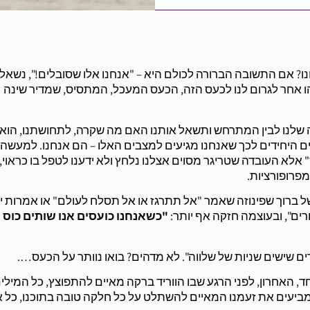
נו? אם התשובה הברורה לכולם היא – "אנחנו אלו שסובלים!", נשאל
 אחר לגרום לנו לכעס הזה, הכעס המעכל, המתסיס, שמדיר שינה
יה שלנו לבין המתרחש ותשאל אותנו האם מה שקרה, לתחושתנו, הוא
היחידים לכך שאנחנו מגיעים למצבים האלו – הם אנחנו. למעשה,
 העובדה שטריגר מסוים אצלנו נלחץ ולא ידענו לטפל בו כראוי, 
פרופורציות.
ברוך שפינוזה שאמר "אל תתרגז או אל תסלח לעולם" או אמרות יד
ים", ובעוצמה חזקה אף יותר:
"כשאנחנו כועסים אנו שותים כוס 
ים שישים שניות של שלווה". לא מדהים? בואו נוותר על הכעס….
אחד, האחרון, לפני הרגע שבו הווריד ברקה מאיים להתפוצץ, כל המילי
ביעים את זעמנו המאיים להשתלט על כל חלקה טובה בתוכנו, כל 