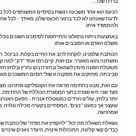
בדרכו שלו…
הכעס הוא אחד משבעה רגשות בסיסיים המשותפים לכל בני 
לדעת שאנחנו לא לבד ברגעי הכעס שלנו, מאידך – לכל אחד
ולהתמודד איתו.
באמצעות ניתוח גרפולוגי והתייחסות לסימנים השונים נוכ
משלם האדם או הסובבים אותו.
הכותבת שלפנינו, לוקחת לרוב את החיים בקלות. כביכול. 
ומשתנה והוא מאוורר. עם זאת, קיים רמז אחד "דק" למה
מטוטלת הפונה מימין לשמאל ובחזרה בקו נחרץ ובלחץ חזק
סביבתה. מחזקים את מסקנה זו שולי הסיום המשוננים מאו
עם זאת, מבט בחתימה מראה את הקונפליקט ופתרונו: מצ
מצד שני: היא סגורה בתוך המסגרת הכוללת של החתימה, ק
יותר בלחץ, עולים ויורדים כמטוטלת אנכית – הפעם האנרג
עוקצני אך כמעט "נעים", המסתיים בקערה מכילה וגלויה. כל
שמרגישה.
נשאלת השאלה מה יכול "להקפיץ את הפיוז" של כותבת שכזו
כבדים קשי קליטה, התנהלות איטית, היעדר גיוונים שינויים ו