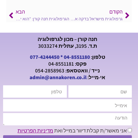
הקודם
הבא
גרפולוגית מישראל בדקה את יומניו של "ג׳ק המרטש"
הגרפולוגית חנה קורן: "הוא ילד מבוהל" – אלי ואנונו
חנה קורן – מכון לגרפולוגיה
ת.ד. 3195, עתלית 3033274
טלפון:
04-8551180
*
077-4244450
פקס: 04-8551181
נייד / וואטסאפ: 054-2858963
אי-מייל:
admin@annakoren.co.il
אני מאשר/ת קבלת דיוור במייל ואת
מדיניות הפרטיות