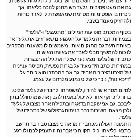
יחד עם זאת ניכר כי הוא גם נחוש ובעל יכולת לגלות עקשנות,
גם אם מעט פסיבית. גלעד חש מחנק לנוכח כליאתו, אך
ניכרת בו אופטימיות מסוימת שמאפשרת לו לאזור כוחות
ולהחזיק מעמד בשבי.
בסוף המכתב מופיעות המילים "מתגעגע" ו-"גלעד"
בצמידות. דבר זה מלמד על הגעגועים שאוחזים את גלעד אך
באותה העת גם מחזקים אותו, משמשים לו משענת ומספקים
לו כוח להמשיך מבלי לאבד את גאוותו האישית.
כתב ידו של גלעד מציג נער שצלח את גיל ההתבגרות
במהירות. כתב היד מעיד על בגרות נפשית, תפיסה עניינית
של מצבו ומצב רוח אחיד. גם אם במכתבו הוא כותב על
"דיכאונות", ניכר כי שליט נמנע מלרחם על עצמו.
לסיום מסר אישי להוריו, למשפחתו ולחבריו של גלעד שליט:
ברור לי כי אף אחד לא יכול באמת להבין את שמתחולל בתוך
ליבכם. גם אני עוקבת בדאגה ובתפילה אחר מצבו של גלעד
ולכן מצאתי חשיבות רבה בניתוח גרפולוגי של כתב ידו של
גלעד.
התמונה העולה מכתב ידו מראה כי מצבו סביר בהתחשב
בתנאי כליאתו וכולי תקווה כי אבחנה זו תעניק לכם ולו רגע