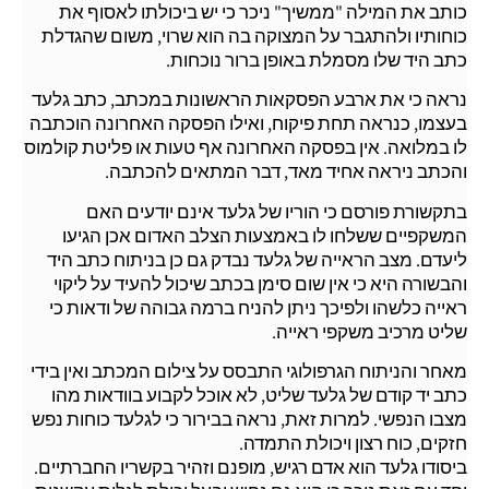
כותב את המילה "ממשיך" ניכר כי יש ביכולתו לאסוף את
כוחותיו ולהתגבר על המצוקה בה הוא שרוי, משום שהגדלת
כתב היד שלו מסמלת באופן ברור נוכחות.
נראה כי את ארבע הפסקאות הראשונות במכתב, כתב גלעד
בעצמו, כנראה תחת פיקוח, ואילו הפסקה האחרונה הוכתבה
לו במלואה. אין בפסקה האחרונה אף טעות או פליטת קולמוס
והכתב ניראה אחיד מאד, דבר המתאים להכתבה.
בתקשורת פורסם כי הוריו של גלעד אינם יודעים האם
המשקפיים ששלחו לו באמצעות הצלב האדום אכן הגיעו
ליעדם. מצב הראייה של גלעד נבדק גם כן בניתוח כתב היד
והבשורה היא כי אין שום סימן בכתב שיכול להעיד על ליקוי
ראייה כלשהו ולפיכך ניתן להניח ברמה גבוהה של ודאות כי
שליט מרכיב משקפי ראייה.
מאחר והניתוח הגרפולוגי התבסס על צילום המכתב ואין בידי
כתב יד קודם של גלעד שליט, לא אוכל לקבוע בוודאות מהו
מצבו הנפשי. למרות זאת, נראה בבירור כי לגלעד כוחות נפש
חזקים, כוח רצון ויכולת התמדה.
ביסודו גלעד הוא אדם רגיש, מופנם וזהיר בקשריו החברתיים.