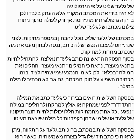
של גלעד שליט על פי הגרפולוגיה.
לא היה בידי את המכתב המקורי אלא העתק בלבד ולכן
בדיקה גרפולוגית זו מתייחסת אך ורק לעולה מתוך ניתוח
צילום מכתבו של גלעד שליט.
במכתבו של גלעד שליט נוכל להבחין במספר מחיקות. לפני
שנתייחס למצבו הנפשי של הכותב, ננסה לבחון מעט את מה
שנכתב מתחת למחיקות.
בסוף הפסקה הראשונה כותב גלעד "ונאלצתי להתחיל לחיות
בתנאי מעצר". נראה כי המילים "תנאי מעצר" החליפו את
המילה "בכלא" ולכן לא מן הנמנע שמי שהיה לצידו בזמן
הכתיבה השפיע על תוכן המכתב, גם אם לא הכתיב לו מילה
במילה.
בפסקה השלישית רואים בבירור כי גלעד כתב את המילה
"התדרדר" לפני שמחקה או אולץ למחקה ולהחליפה במילה
"נפגע". כל אחת מהמחיקות הללו יכולות להיות תוצר תיקוניו
של גלעד או של מי שבחן בקפדנות כל מילה שיוצאת מעיטו.
בפסקה השלישית במכתב, בה כותב גלעד על התקווה, ניתן
לראות כי כתב היד שלו גדל בצורה משמעותית. כאשר הוא