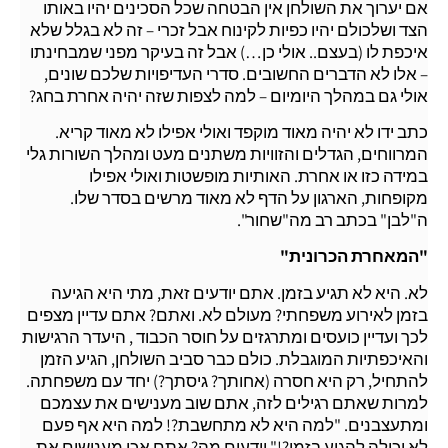
אם יערוך את השולחן אין הבטחה שכל הסכינים יהיו באותו
הצד ושלכולם יהיו כפיות לקינוח אבל זכרי – זה לא בגלל שלא
איכפת לו (בעצם.. אולי כן…) אבל זה בעיקר מפני שמבחינתו
– אלו לא הדברים החשובים. סדרי העדיפויות שלכם שונים,
אולי גם במהלך היומיום – למה לצפות שזה יהיה אחרת בחג?
כתב ידו לא יהיה מאוד מוקפד ואולי אפילו לא מאוד קריא.
המרווחים, הגדלים והזוויות משתנים מעט ומהלך השורות גלי
במידה כזו או אחרת. האותיות מופשטות ואולי אפילו
מקופחות, הארגון על הדף לא מאוד מרשים בסדר שלו.
ה"לבן" בכתב רב מה"שחור".
"המאחרת הכרונית"
לא. היא לא תגיע בזמן. אתם יודעים זאת, מתי היא הגיעה
בזמן לאירוע משפחתי? מעולם לא. ואתם? אתם עדיין מצפים
לכך ועדיין כועסים ומתרגזים על חוסר הכבוד , היעדר הרגישות
והאיכפתיות המוגבלת. כולם כבר סביב השולחן, הגיע הזמן
להתחיל, רק היא חסרה (אחותך? גיסתך?) יחד עם משפחתה.
למרות שאתם רגילים לזה, אתם שוב מענישים את עצמכם
ומתעצבנים. "למה היא לא מתחשבת?! למה היא אף פעם
לא יכולה להגיע בזמן?!" יודעים מה? אתם אכן מענישים את