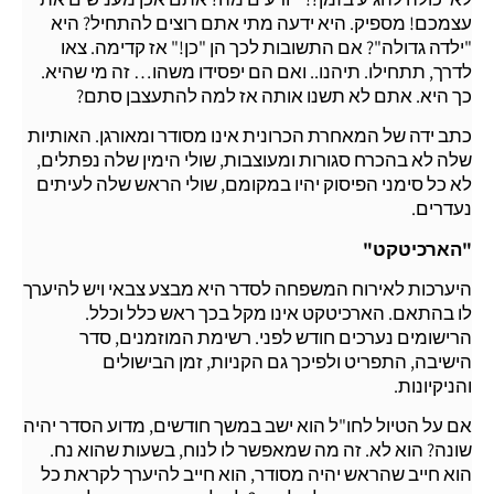
עצמכם! מספיק. היא ידעה מתי אתם רוצים להתחיל? היא
"ילדה גדולה"? אם התשובות לכך הן "כן!" אז קדימה. צאו
לדרך, תתחילו. תיהנו.. ואם הם יפסידו משהו… זה מי שהיא.
כך היא. אתם לא תשנו אותה אז למה להתעצבן סתם?
כתב ידה של המאחרת הכרונית אינו מסודר ומאורגן. האותיות
שלה לא בהכרח סגורות ומעוצבות, שולי הימין שלה נפתלים,
לא כל סימני הפיסוק יהיו במקומם, שולי הראש שלה לעיתים
נעדרים.
"הארכיטקט"
היערכות לאירוח המשפחה לסדר היא מבצע צבאי ויש להיערך
לו בהתאם. הארכיטקט אינו מקל בכך ראש כלל וכלל.
הרישומים נערכים חודש לפני. רשימת המוזמנים, סדר
הישיבה, התפריט ולפיכך גם הקניות, זמן הבישולים
והניקיונות.
אם על הטיול לחו"ל הוא ישב במשך חודשים, מדוע הסדר יהיה
שונה? הוא לא. זה מה שמאפשר לו לנוח, בשעות שהוא נח.
הוא חייב שהראש יהיה מסודר, הוא חייב להיערך לקראת כל