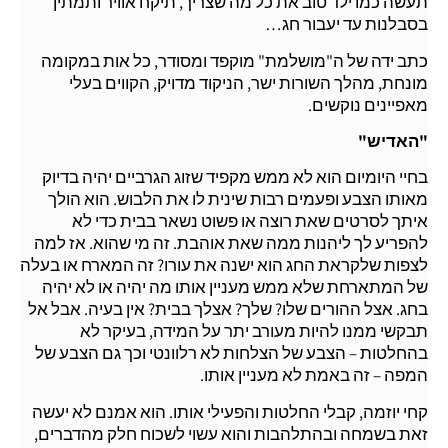
תעשה כמו ילד טוב את כל מה שצריך, תיקח אוויר ותמתין
בסבלנות עד יעבור חג…
כתב ידה של ה"מושלמת" מוקפד ומסודר, כל אות במקומה
מונחת, מהלך השורות ישר, הניקוד מדויק, הקווים בעלי
מאפיינים נוקשים.
"האדיש"
בחיי היומיום הוא לא ממש מקפיד שזוג הגרביים יהיה בדיוק
מאותו הצבע ופעמים רבות שינית לו את הלבוש. הוא הולך
איתך לסרטים שאת רוצה או פשוט נשאר בבית כדי לא
להפריע לך ליהנות ממה שאת אוהבת. זה מי שהוא. אז למה
לצפות שלקראת החג הוא ישנה את עורו? זה המארח או בעלה
של המתארחת שלא ממש מעניין אותו מה יהיה או לא יהיה
בחג. אצל ההורים שלו? שלך? אצלך בבית? אין בעיה. אבל אל
תבקשי ממנו להיות מעורב יתר על המידה, בעיקר לא
בהחלטות – הצבע של הצלחות לא רלוונטי וכך גם הצבע של
המפה – זה באמת לא מעניין אותו.
קחי יוזמה, קבלי החלטות והפעילי אותו. הוא אמנם לא יעשה
זאת בשמחה ובהתלהבות והוא עשוי לשכוח חלק מהדברים,