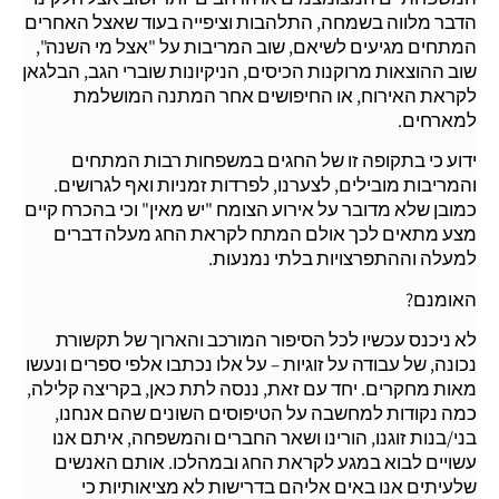
הדבר מלווה בשמחה, התלהבות וציפייה בעוד שאצל האחרים
המתחים מגיעים לשיאם, שוב המריבות על "אצל מי השנה",
שוב ההוצאות מרוקנות הכיסים, הניקיונות שוברי הגב, הבלגאן
לקראת האירוח, או החיפושים אחר המתנה המושלמת
למארחים.
ידוע כי בתקופה זו של החגים במשפחות רבות המתחים
והמריבות מובילים, לצערנו, לפרדות זמניות ואף לגרושים.
כמובן שלא מדובר על אירוע הצומח "יש מאין" וכי בהכרח קיים
מצע מתאים לכך אולם המתח לקראת החג מעלה דברים
למעלה וההתפרצויות בלתי נמנעות.
האומנם?
לא ניכנס עכשיו לכל הסיפור המורכב והארוך של תקשורת
נכונה, של עבודה על זוגיות – על אלו נכתבו אלפי ספרים ונעשו
מאות מחקרים. יחד עם זאת, ננסה לתת כאן, בקריצה קלילה,
כמה נקודות למחשבה על הטיפוסים השונים שהם אנחנו,
בני/בנות זוגנו, הורינו ושאר החברים והמשפחה, איתם אנו
עשויים לבוא במגע לקראת החג ובמהלכו. אותם האנשים
שלעיתים אנו באים אליהם בדרישות לא מציאותיות כי