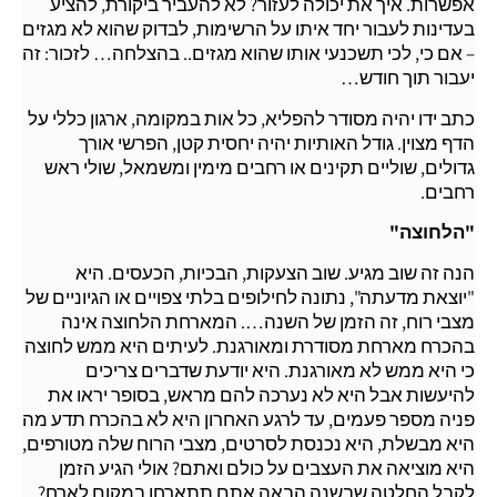
אפשרות. איך את יכולה לעזור? לא להעביר ביקורת, להציע
בעדינות לעבור יחד איתו על הרשימות, לבדוק שהוא לא מגזים
– אם כי, לכי תשכנעי אותו שהוא מגזים.. בהצלחה… לזכור: זה
יעבור תוך חודש…
כתב ידו יהיה מסודר להפליא, כל אות במקומה, ארגון כללי על
הדף מצוין. גודל האותיות יהיה יחסית קטן, הפרשי אורך
גדולים, שוליים תקינים או רחבים מימין ומשמאל, שולי ראש
רחבים.
"הלחוצה"
הנה זה שוב מגיע. שוב הצעקות, הבכיות, הכעסים. היא
"יוצאת מדעתה", נתונה לחילופים בלתי צפויים או הגיוניים של
מצבי רוח, זה הזמן של השנה…. המארחת הלחוצה אינה
בהכרח מארחת מסודרת ומאורגנת. לעיתים היא ממש לחוצה
כי היא ממש לא מאורגנת. היא יודעת שדברים צריכים
להיעשות אבל היא לא נערכה להם מראש, בסופר יראו את
פניה מספר פעמים, עד לרגע האחרון היא לא בהכרח תדע מה
היא מבשלת, היא נכנסת לסרטים, מצבי הרוח שלה מטורפים,
היא מוציאה את העצבים על כולם ואתם? אולי הגיע הזמן
לקבל החלטה שבשנה הבאה אתם תתארחו במקום לארח?