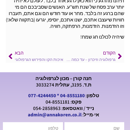
תיהנו מהרגע כי הוא כאן לרגע אחד בלבד. לעולם לא יהיה
יותר ערב פסח של שנת תש"ע. האנשים שסביבכם הם מי
שהם ברגע זה בלבד. מחר או עוד חודש הם וגם אתם, תעברו
חוויות שיעצבו אתכם, ישנו אתכם, יוסיפו, יגרעו (בתקווה שלא!)
וזו הזדמנות. הזדמנות, הרפתקה, חוויה.
שיהיה לכולנו חג שמח!
הקודם
הבא
גרפולוגיה וזיכרון – עד כמה זיכרוננו מדויק וכיצד הוא משתקף בכתב היד
איכות הקו והפירוש הגרפולוגי
חנה קורן – מכון לגרפולוגיה
ת.ד. 3195, עתלית 3033274
טלפון:
04-8551180
*
077-4244450
פקס: 04-8551181
נייד / וואטסאפ: 054-2858963
אי-מייל:
admin@annakoren.co.il