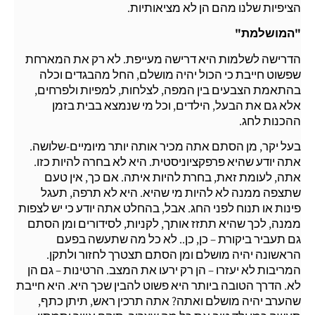
הציפיות שלנו מהם הן לא מציאותיות.
"המושלמת"
הדרישה לשלמות היא דרישה מעייפת. לא רק את המארחת
שפשוט חייבת כי הכול יהיה מושלם, החל מהבגדים וכלה
בהתאמת הצבעים בין המפה, לצלחות, למפיות ולפרחים,
אלא גם את הבעל, הילדים, וכל מי שנמצא בבית בזמן
ההכנות לחג.
בעל יקר, מן הסתם אתה מכיר אותה יותר מיומיים-שלושה.
אתה יודע שהיא פרפקציוניסטית. היא לא בחרה להיות כזו.
אתה, לעומת זאת, בחרת להיות איתה. אם כך, אין טעם
שתצפה ממנה לא להיות מי שהיא. היא לא תרפה, תעגל
פינות או תנוח לפני החג. אבל, בהחלט אתה יודע כי יש לצפות
ממנה, לכך שהיא תתזז אותך, לקניות, לסידורים ומן הסתם
גם תעביר ביקורת – כן, כן.. לא כל מה שתעשה בפעם
הראשונה יהיה מושלם ומן הסתם תצטרך לחזור ולתקן.
המריבות לא יעזרו – הן רק ירעו את המצב. הרטינות – גם הן
לא. הדרך הטובה ביותר היא פשוט להבין שכך היא. היא חייבת
שהערב יהיה מושלם ואתה? אתה תרכין ראש, תיתן כתף,