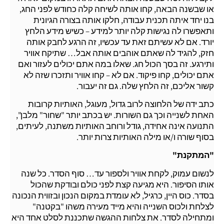
או שבשנה הבאה, קחו אותה לשיחה קלה כחודש לפני החג,
בנו יחד איתה תכנית עבודה, חלקו אותה בצורה הגיונית
ותאפשרו לה נגישות קלה יותר למידע – כשיש מידע הלחץ
יורד. אם לא עשיתם זאת עד עכשיו, זה הרגע לחבק אותה
חזק, להגיד לה שאתם אוהבים אותה אבל… שתיקח אוויר
ותירגע. זה בסך הכול חג. שאלו במה אתם יכולים לעזור ואם
אתם יכולים, קחו פיקוד. אם לא – קחו אוויר ותזכרו שזה לא
קשור אליכם, זה הלחץ שלה. גם זה יעבור.
כתב ידה של הלחוצה לרוב גדול, מעוגל, האותיות קרובות
האחת לשנייה וכך גם השורות. יש בכתב יותר "שחור" מלבן",
התנועה אינה אחידה, גודל ורוחב האותיות משתנה, לעיתים,
בסוף שורה ו/או מילה האותיות צרות יותר.
"המתקנת"
לנשום עמוק, לקחת אוויר ולספור עד… סוף הסדר. כל שנה
אותו הסיפור. היא מגיעה קצת לפני כולם ובודקת שהכול
בסדר. כוס היין, כרגיל, לא עומדת במקום הנכון ובזווית הנכונה
לצלחת ולכוס השנייה והיא מייד מעירה משהו "בקטנה"
ומתחילה לסדר. את צלחות ההגשה שתכננת לסלט אחד היא