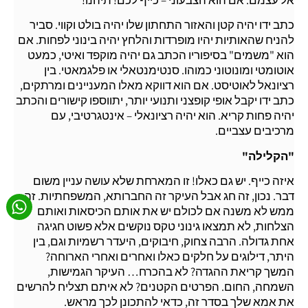
כתב ידו יהיה קטן והאזור התחתון שלו יהיה בולט וקווי. סביר
להניח שהאותיות יהיו מופרדות והלחץ יהיה בינוני לפחות. אם
הוא "משמים" בסיפוריו הכתב גם יהיה מוקפד ואיטי, כמעט
אוטומטי ומונוטוני כמוהו. סנטימנטאלי או פלגמאטי. בין
רציונאל לאוטיסט. אם הוא דווקא מאלו המעניינים ומרתקים,
כתב ידו יקבל אופי קופצני ותנועי יותר, יתווספו קישורים והכתב
יהיה פחות קריא. הוא יהיה רציונאלי – אינטגרטיבי, עם
מרכיבים עצביים.
"הקלילה"
איזה כייף. יש גם כאלו! זו המארחת שלא עושה עניין משום
דבר. נכון, זה חג אבל העיקר זה החברותא, המשפחתיות. זה
ממש לא משנה אם לכולם יש את אותם הכיסאות ואותם
הצלחות, לא תמצאו גינוני טקס נוקשים אלא פשוט חגיגה
אחת גדולה. הרבה צחוק, חיבוקים, היעדר רשמיות וגם, בין
היתר, דילוגים על חלקים כאלו ואחרים ואחרי הארוחה?
המשך קריאת ההגדה? לא בהכרח… העיקר הגמישות,
השמחה, החום. הפרטים הקטנים? לא איתם תצליח להרשים
את אמא שלך בסדר זה, כדאי להתכונן לכך מראש.