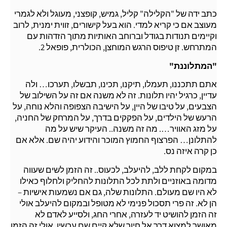
כתב ידה של "הקלילה" קליל, גמיש, קופצני, מעוגל ולא לגמרי
מעוצב אם כי קריא למדי. הוא בעל קישורים, זווית ימנית, לרוב
וקיימים תנודות בגודל וברוחב האותיות מתוך הזדהות עם
המתרחש. זן טיפוס הרגש המוחצן, הכולרית, פופאל 2.
"המתלוננת"
אתם תתכננו, תעמלו, תיקנו, תכינו, תבשלו, תערכו… ולה
עדיין, כרגיל יהיו תלונות. זה לא משנה אם זה על השילוב של
הצבעים, על טיבו של היין, על הישיבה הצפופה והלא נוחה, על
הרעש של הילדים, על הפקקים בדרך, על המרחק של החניה,
על מזג האוויר…. מה זה משנה.. העיקר שיש על מה
להתלונן… הפרצוף החמוץ המוכר והידוע יהיה שם. אלא אם
כן קרה איזה נס.
במקום לקחת ללב, להיעלב, לכעוס.. זה הזמן לשים שעווה
מדומה באוזניים ולתת לכל התלונות להחליק ולחלוף כאילו
לא היו שם מעולם. התלונות שלה, גם אם נשמעות אישיות –
הן לא. זה פרי תסכול פנימי לא מטופל ובמקום להיעלב אולי
זה הזמן להושיט יד לעזרה, אחרי החג, ולסייע לאדם לא
מאושר למצוא דרך אל חיוך שלא קיים שם עכשיו. אולי זה הזמן