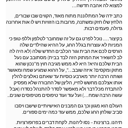
למצוא לה אהבה חדשה…
כתב ידה של המתלוננת מתוח מאוד, הקווים שבו שבורים,
הלחץ שלו חזק ומשתנה, מרובות בו הזוויות ויש לו אות אחרונה
גדולה, פעמים רבות.
בקיצור…. נוכל לפרט גם על זה שמחובר לטלפון וללפ-טופ כי
המניות לא עוצרות בגלל החג, על ההיא שהילדים שלה
הורסים לכם את הבית וגור הכלבים החדש שלה (לא היה לה
לב להשאיר את המתוק הזה לבד בבית) מסתובב עם נעל
הבית שלכם והיא? היא לא ממש מגיבה חוץ מ"נכון שהוא
מתוק ומקסים? איזה שובב…", על ההוא שמגיע שמח ומאושר
ושותה הרבה יותר מארבע כוסיות עד שאתם נאלצים להלין
אותו אצלכם מחשש לחייו, הליצן של החבורה שלא מפסיק
להתבדח מכל דבר ולא מאפשר לסדר להתנהל כסדרו (אבל
עושה הרבה שמח…) ועל עוד ועוד טיפוסים מטיפוסים שונים..
העולם הוא מגוון וכך גם המבנים האישיותיים שישבו ויסבו
סביב שולחן החג שלכם, ממש עוד כמה ימים ספורים.
תיהנו. ברצינות – נסו ליהנות. לקחת דברים בפרופורציות.