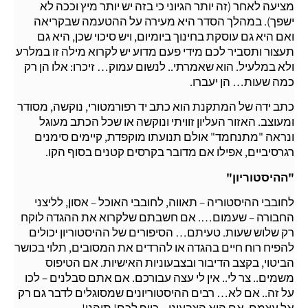
מציעה לאחר (זה יותר הגיוני כי בזה יש יותר מיץ וככה לא
ישפך). במהלך הסדר היא מעירה על ההטעמה שבקריאה
ואם היא גם עוסקת בחינוך ביומיום, ויש סיכוי שכן, היא גם
תעצור ותסביר לכם מידי פעם מדוע יש לקרוא מילה זו במלרע
ולא במלעיל. הוא שאמרתי.. לנשום עמוק… זיכרו: אלו הן רק
כמה שעות… הן יעברו.
כתב ידה של המתקנת הוא כתב יד רפורמטורי, נוקשה, מסודר
ומעוצב. האזור העליון זוויתי ונוקשה או שכל הכתב מעוגל
ונראה "מתנחמד" אולם תנועתו מוקפדת, קיימים סימנים
רגרסיביים, אפילו אם מדובר בקרסים קטנים בסוף הקו.
"ההיסטוריון"
לחובבי ההיסטוריה – תאווה, לחובבי האוכל – אסון, לליצני
החבורה – שעמום…. אם חשבתם שלקרוא את ההגדה לוקח
רק שלוש שעות. טעיתם… הסיפורים של ההיסטוריון יכולים
להפיח רוח חיים בהגדה או להרדים את המסובים, תלוי בכושר
הביטוי, בקצב הדיבור ובצבעוניות האישיות. אם הטיפוס
משמים.. צר לי.. אין לי עצה עבורכם. אם אתם סבלנים – לכו
על זה.. אם לא… רבים ההיסטוריונים שמסוגלים לדבר גם רק
אל עצמם. אם הוא הצבעוני – כייף לכם! תיהנו!