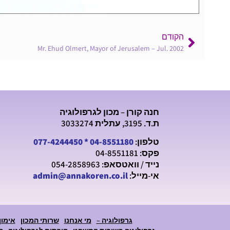
הקודם
Mr. Ehud Olmert, Mayor of Jerusalem – Jul. 2002
חנה קורן – מכון לגרפולוגיה
ת.ד. 3195, עתלית 3033274
טלפון:
04-8551180
*
077-4244450
פקס: 04-8551181
נייד / וואטסאפ: 054-2858963
אי-מייל:
admin@annakoren.co.il
גרפולוגיה –
מי אנחנו
שרותי המכון
אימון