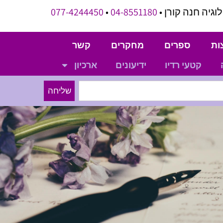
וגיה חנה קורן •
04-8551180
•
077-4244450
ות
ספרים
מחקרים
קשר
קטעי רדיו
ידיעונים
ארכיון
שליחה