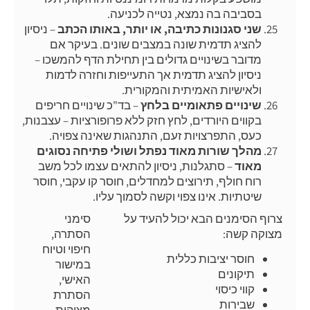
בסביבה בה נמצא, נטייה לכניעה.
שני סגנונות כתיבה, או יותר, באותו הכתב
– ניסיון
להציג תדמית שונה במצבים שונים. בעיקר אם
מדובר בשינויים גדולים בין תחילת הדף להמשכו –
ניסיון להציג תדמית אך התעייפות וחזרה לדמות
ולאישיות האמיתית והמקורית.
שינויים פתאומיים בלחץ
– בד"כ שינויים חריפים
בקווים היורדים, לחץ חזק ללא פרופורציות – עצבנות,
כעס, התפרצויות זעם, התנהגות שאינה צפויה.
מהלך שורות מאוד נפתל ושולי פתיחה נסוגים
מאוד
– סתגלנות, ניסיון להתאים עצמו לכל משב
רוח חולף, תירוצים למחדלים, חוסר קו עקבי, חוסר
שיטתיות. אינו צפוי וקשה לסמוך עליו.
צרוף הסימנים הבא יכול להעיד על
סימני
מצוקה קשה:
הסתרה,
חיפוי וטיוח
חוסר יציבות כללית
במישור
תיקונים
האישי,
קווי כיסוי
הסתרת
שבירות
מצוקות