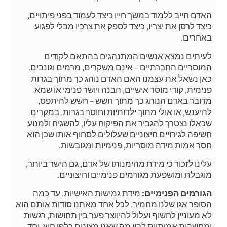
האדם חייב ללמוד במשך חייו כיצד לעמוד בפני פיתויים,
כיצד לרסן את יצריו, כיצד לספק את צרכיו מבלי לפגוע
באחרים.
לעיתים נמצא אנשים המתנהגים בהתאם לקודים
המוסריים החברתיים – אינם משקרים, מרמים וגונבים.
כאן נשאל את עצמנו האם האדם נוהג כך מתוך בגרות
פנימית, קודי מוסר אישיים, הבנה ויושר פנימי או שמא
מדובר באדם הנוהג כך מתוך חשש – חשש להיתפס,
להיענש, או אולי מתוך ילדותיות וחוסר בגרות. במקרים
שכאלו נצטרך להגביר את הפיקוח עליו, להשגיח ולמנוע
חשיפה לגירויים חיצוניים שעלולים לסחוף אותו שכן הוא
חסר אמות מידה מוסריות, פנימיות ומגובשות.
עלינו לזכור כי מידת מהימנותו של אדם, גם הישר ביותר,
מוגבלת ומושפעת מגורמים פנימיים וחיצוניים.
הגורמים הפנימיים:
מידת גמישות האישיות. עד כמה
הסופר אגו שלנו מחמיר. לכל אחד מאתנו סודות אותם הוא
לא מעוניין לחשוף ועלול להיווצר פער בין תחושות, רגשות
ומחשבות אמיתיות לבין מה שאנו מציגים כלפי חוץ. יחד