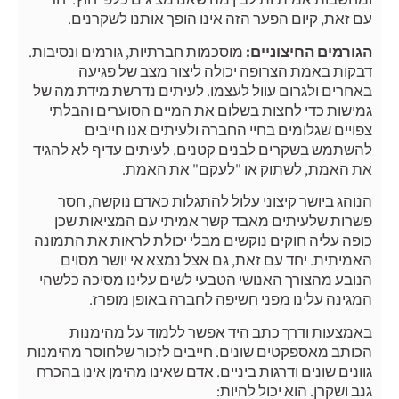
עם זאת, קיום הפער הזה אינו הופך אותנו לשקרנים.
הגורמים החיצוניים:
מוסכמות חברתיות, גורמים ונסיבות.
דבקות באמת הצרופה יכולה ליצור מצב של פגיעה
באחרים ולגרום עוול לעצמו. לעיתים נדרשת מידת מה של
גמישות כדי לחצות בשלום את המיים הסוערים והבלתי
צפויים שגלומים בחיי החברה ולעיתים אנו חייבים
להשתמש בשקרים לבנים קטנים. לעיתים עדיף לא להגיד
את האמת, לשתוק או "לעקם" את האמת.
הנוהג ביושר קיצוני עלול להתגלות כאדם נוקשה, חסר
פשרות שלעיתים מאבד קשר אמיתי עם המציאות שכן
כופה עליה חוקים נוקשים מבלי יכולת לראות את התמונה
האמיתית. יחד עם זאת, גם אצל נמצא אי יושר מסוים
הנובע מהצורך האנושי הטבעי לשים עלינו מסיכה כלשהי
המגינה עלינו מפני חשיפה לחברה באופן מופרז.
באמצעות ודרך כתב היד אפשר ללמוד על מהימנות
הכותב מאספקטים שונים. חייבים לזכור שלחוסר מהימנות
גוונים שונים ודרגות ביניים. אדם שאינו מהימן אינו בהכרח
גנב ושקרן. הוא יכול להיות: