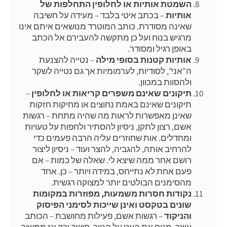
השמטת אותיות או לחלופין התחלפות של
אותיות
– בכתב איטי בלבד – מעידה על חשיבה
שאינה מסודרת. כותב המוטרד מנושאים איתם אינו
מרגיש בנוח ועל כן מתקשה להעבירם אל הכתב
באופן רגיל ומסודר.
אותיות קטנות בסופי מילה
– נטייה להצנעת
ה"אני", לסודיות, לערמומיות אך גם נטייה לשקר
ולהסוות במכוון.
תיקונים שאינם משפרים קריאות או לחלופין
–
תיקונים שאינם באמת נחוצים או מחיקות חזקות
שאינן מאפשרות לראות מה שהיה מתחת – רגשות
אשם, רצון לתקן, ניסיון להסתיר ולחפות על טעויות
ומחדלים. אות שחוזרים עליה הרבה פעמים כדי
להרחיב אותה, להגביה, להצר ועוד – ניסיון ליצור
רושם אחר ממה שיצא לי. שאלה של כמות – אם
פעם אחת לא נתייחס, במידה ויותר – כן. אחד
מהסימנים הבולטים יותר למצוקה רגשית.
נקודות חסרות משמעות, מפוזרות במקומות
שונים בטקסט ואינן שייכות לסימני הפיסוק
והניקוד
– רגשות אשם, פעילות מחושבת – הכותב
עוצר, מניח את העט על הנייר, חושב ורק אז ממשיך.