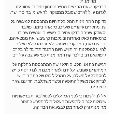
מהימנות.
הבדיקה שאנו מבצעים מחייבת המון זהירות. אסור לנו
לגרום עוול לאדם שסובל ממצוקה ולהאשימו בחוסר יושר.
בדיקת המהימנות המקובלת היום מתבססת למעשה על
שני מחקרים עיקריים שערכו, כל אחד בזמנו, פולבר
וסאודק. שניהם בדקו אסירים, פושעים, אנשים שהודו
ברמאויות כאלו ואחרות ובעקבות כך גיבשו את ממצאיהם.
יחד עם זאת, במחקרים שנעשו לאחר זמנם לא הצליחו
להגיע למסקנות זהות ויש היום התנגדות די גדולה בקרב
גרפולוגים רבים לבדיקת המהימנות כפי שעוצבה על ידם.
הגישה בה אנו נוקטים היא גישה המתבססת בחלקה על
המחקרים שגובשו על ידם ולאחר מכם אולם גורסת כי יש
להסתכל על השלם, על המכלול כולו של כתב היד. יש
לבדוק את משקל התופעה וכיצד משתלבת יחד עם שאר
הסימנים.
אל לנו לשכוח כי לפני הכל עלינו לפסול בעיות בריאותיות
שיכולות לגרום לתופעות העלולות להתפרש כחוסר
מהימנות ורק לאחר מכן לבצע את הבדיקה.