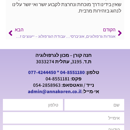
שאין בידינו דרך מוכחת ונחרצת לקבוע יושר ואי יושר עלינו
לנהוג בזהירות מרבית.
הקודם
הבא
אגודות גרפולוגים, אוניברסיטאות ובתי ספר לגרפולוגיה בעולם
עבודת הגרפולוג – ייעוצים זוגיים
חנה קורן – מכון לגרפולוגיה
ת.ד. 3195, עתלית 3033274
טלפון:
04-8551180
*
077-4244450
פקס: 04-8551181
נייד / וואטסאפ: 054-2858963
אי-מייל:
admin@annakoren.co.il