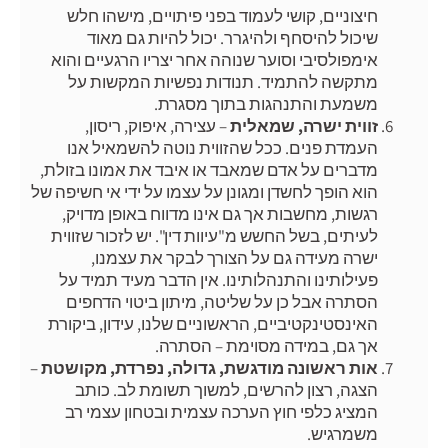
חיצוניים, קושי לעמוד בפני פיתויים, מישהו חלש
שיכול להיסחף ולהיגרר. יכול להיות גם מאוד
אימפולסיבי וסוער שנוהה אחר יצריו הרגעיים והוא
מתקשה להתמיד. תנודות נפשיות המקשות על
משמעת והתנהגות בתוך מסגרת.
זווית ישרה, שמאלית
– עצירה, איפוק, ריסון,
העמדת פנים. ככל שהזווית נוטה להשמאיל אנו
מדברים על אדם שמאבד או איבד את אמונו בזולת,
הוא הופך לחשדן ומגונן על עצמו על ידי אי חשיפה של
רגשות, מחשבות אך גם אינו מדווח באופן מדויק,
לעיתים, בשל החשש מ"עיוות דין". יש לזכור שזווית
ישרה מעידה גם על הצורך לבקר את עצמנו,
פעילותינו והתנהלותינו. אין הדבר מעיד תמיד על
הסתרה אבל כן על שליטה, מיתון ביטוי הדחפים
האינסטינקטיביים, הראשוניים שלנו, עידון, ביקורת
אך גם, במידה מסוימת – הסתרה.
אות ראשונה מודגשת, גדולה, נפרדת, מקושטת
–
הצגה, רצון להרשים, למשוך תשומת לב. כותב
המציג כלפי חוץ הערכה עצמית ובטחון עצמי רב
משמרגיש.