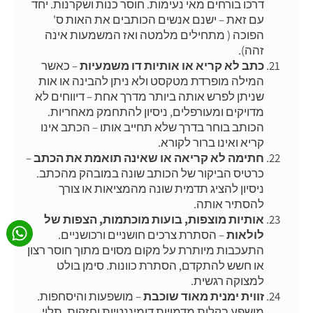
דרכו בורחים מאי נעימות. חוסר כנות ושקרנות. יחד
עם זאת – ישנם אנשים הכותבים את האות ס'
הפוכה ( מתחילים מלמטה ואז המשמעות אינה
זהה).
כתב לא קריא או אותיות דו משמעיות
– כאשר
המילה מופרדת מטקסט ולא ניתן להבינה או אות
שניתן לפרש אותה ביותר מדרך אחת – דיווחים לא
מדויקים ומעורפלים, ניסיון להתחמק מאחריות.
הכותב בוחר בדרך שלא תחייב אותו – הכתב אינו
קריא ואינו ברור לקורא.
חתימה לא קריאה או שאינה תואמת את הכתב
–
כרטיס הביקור של הכותב שונה במובהק מהכתב.
ניסיון להציג תדמית שונה מהמציאות או צורך
להסתיר אותה.
אותיות מוצפות, בועות מוכתמות, הצפות של
לולאות
– הסתרת צרכים חושניים ורכושניים.
התעכבות מיותרת על מקום מסוים מתוך חוסר רצון
או חשש להתקדם, הסתרת כוונות. סימן בולט
למצוקה רגשית.
זווית ימנית מאוד שוכבת
– מושפעות והיסחפות.
מושפע בקלות מדמויות דומיננטיות וחזקות, תלוי