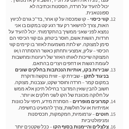
יכול להעיד על חרדה, הססנות וכתיבה לא
ספונטאנית.
קווי כיסוי
– קו שמכסה על קו אחר, בד"כ גורם לכיווץ
האות, צורך להישאר רק עוד רגע קט במקום בו אני
נמצא לפני שאני ממשיך בהתקדמותי. יכול להעיד על
חרדות, רגשות אשם, חוסר ביטחון. גם קווי הכיסוי הם
סימן למצוקה. יש לתת משמעות לאזור בו קיימים קווי
הכיסוי – עליון, אמצעי ותחתון כאשר ההסתרה ו/או
המצוקה שייכות לאותו האזור של רעיונות ומחשבות
לעומת רגשות או דחפים ויצרים בהתאם.
שבירות בקו, אותיות הנכתבות בחלקים שונים
בניגוד לתקן
– שבירת קו – זווית נוקשה ודוקרת
במקום קמר – חרדה וחוסר שקט, עצבנות, מצוקה.
חשוב להבין שאין המדובר בחילול תיכון אלא ממש
על חלוקה מכוונת של הקו לשני חלקים או יותר.
קמרונים מופרזים
– הסתרת מידע, חיפוי על כוונות
אמיתיות או על חולשות, צורך להמעיט בחשיפה.
חוטים
– ערמומיות, חמקמקות, תכסיסנות
ומניפולטיביות
צלצלים והיימנות בסוף הקו
– ככל שקטנים יותר