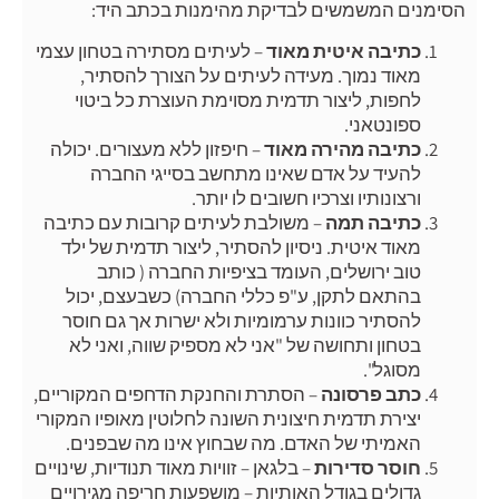
הסימנים המשמשים לבדיקת מהימנות בכתב היד:
כתיבה איטית מאוד
– לעיתים מסתירה בטחון עצמי
מאוד נמוך. מעידה לעיתים על הצורך להסתיר,
לחפות, ליצור תדמית מסוימת העוצרת כל ביטוי
ספונטאני.
כתיבה מהירה מאוד
– חיפזון ללא מעצורים. יכולה
להעיד על אדם שאינו מתחשב בסייגי החברה
ורצונותיו וצרכיו חשובים לו יותר.
כתיבה תמה
– משולבת לעיתים קרובות עם כתיבה
מאוד איטית. ניסיון להסתיר, ליצור תדמית של ילד
טוב ירושלים, העומד בציפיות החברה ( כותב
בהתאם לתקן, ע"פ כללי החברה) כשבעצם, יכול
להסתיר כוונות ערמומיות ולא ישרות אך גם חוסר
בטחון ותחושה של "אני לא מספיק שווה, ואני לא
מסוגל".
כתב פרסונה
– הסתרת והחנקת הדחפים המקוריים,
יצירת תדמית חיצונית השונה לחלוטין מאופיו המקורי
האמיתי של האדם. מה שבחוץ אינו מה שבפנים.
חוסר סדירות
– בלגאן – זוויות מאוד תנודיות, שינויים
גדולים בגודל האותיות – מושפעות חריפה מגירויים