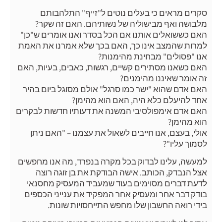
סקרים מראים כי בעלים נוטים ל"זייף" התלהבותם
מלבושה ואף מבישוליה של נשותיהם. האם זה שקר?
האם כששואלים אותנו אם הכל בסדר ואנו אומרים ש"כן"
למרות שהמצב אינו כך, האם בכך שלא אמרנו את האמת
אנו "פסולים" מבחינת מהימנות?
האם כשאנו מסתירים קשיים, רגשות, כאבים, בעיות, האם
זה אומר שאיננו מהימנים?
האם אדם שהוא "ישר כמו סרגל" אולם מסוגל ביום בהיר
אחד להיעלם כלא היה, האם הוא מהימן?
האם אדם אימפולסיבי המשנה את דעותיו חדשות לבקרים
הוא מהימן?
אולי, בעצם, אנו חייבים לשאול את עצמנו – "האם ניתן
לסמוך עליו"?
למעשה, עלינו לבדוק בכל מקרה בנפרד, מה אנו מחפשים
אצל הנבדק, הכותב. אישה הבודקת את בן זוגה רוצה
לדעת דברים מסוימים בעוד שמעביד המעסיק מחסנאי
בודק דבר אחר ומעסיק אחר המפקיד את ענייני הכספים
בידי רואה החשבון שלו מחפש התייחסויות שונות.