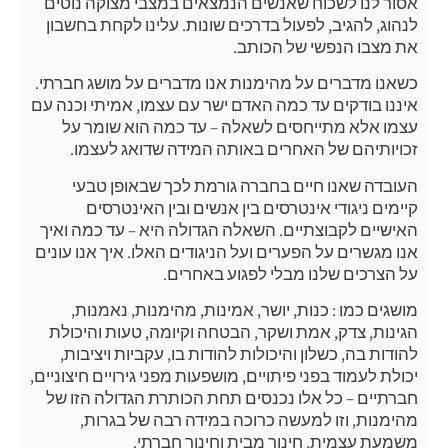
אסור לנו לשכוח שאנשים הנמצאים במצבי מצוקה נוטים
לנהוג, להגיב, לפעול בדרכים שונות. עלינו לקחת בחשבון
את מצבו הנפשי של הכותב.
כשאנו מדברים על מהימנות אנו מדברים על מושג חברתי.
איננו בודקים עד כמה האדם ישר עם עצמו, אמיתי וכנה עם
עצמו אלא מתייחסים לשאלה – עד כמה הוא שומר על
זכויותיהם של האחרים באותה המידה שדואג לעצמו.
העובדה שאנו חיים בחברה גורמת לכך שבאופן טבעי
קיימים ניגודי אינטרסים בין אנשים ובין האינטרסים
האישיים לקבוצתיים. השאלה הגדולה היא – עד כמה ואיך
אנו מגשרים על הפערים ועל הניגודים האלו. איך אנו עונים
על הצרכים שלנו מבלי לפגוע באחרים.
מושגים כמו : כנות, יושר, אמינות, מהימנות, נאמנות,
הגינות, צדק, אמת ושקר, הבטחה וקיומה, טעות והיכולת
להודות בה, כשלון והיכולות להודות בו, עקביות ויציבות,
יכולת לעמוד בפני פיתויים, מושפעות מפני גירויים חיצוניים,
חברתיים – כל אלו נכנסים תחת הכותרת הגדולה הזו של
מהימנות, וזו למעשה כרוכה במידה רבה של בגרות,
משמעת עצמית, חינוך מבית וחינוך חברתי.