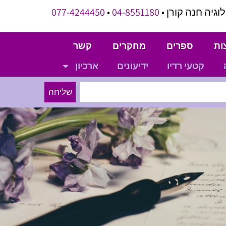
וגיה חנה קורן •
04-8551180
•
077-4244450
ות
ספרים
מחקרים
קשר
קטעי רדיו
ידיעונים
ארכיון
שליחה