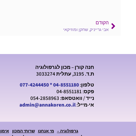
הקודם
אבי גרייניק, שחקן ומוזיקאי
חנה קורן – מכון לגרפולוגיה
ת.ד. 3195, עתלית 3033274
טלפון:
04-8551180
*
077-4244450
פקס: 04-8551181
נייד / וואטסאפ: 054-2858963
אי-מייל:
admin@annakoren.co.il
גרפולוגיה –
מי אנחנו
שרותי המכון
אימון