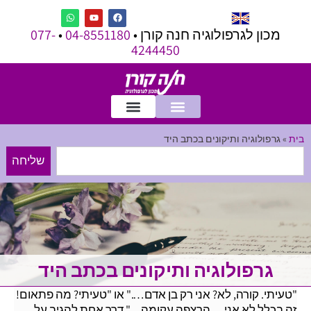
מכון לגרפולוגיה חנה קורן •
04-8551180
•
077-
4244450
בית
»
גרפולוגיה ותיקונים בכתב היד
שליחה
גרפולוגיה ותיקונים בכתב היד
"טעיתי. קורה, לא? אני רק בן אדם…." או "טעיתי? מה פתאום!
זה בכלל לא אני… הרצפה עקומה…" דרך אחת להגיב על