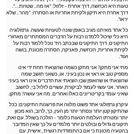
טעות היא הכחשה, דרך אחרת – זלזול: "אז מה.. שטויות…".
דרך אחרת היא תיקון ולקיחת אחריות או הסתרה: "מהר.. שלא
יראו".
כל אחד מאיתנו מגיב באופן שונה לטעויות שעשה. גרפולוגיה
היא כלי שיכול ללמדנו רבות על הדברים המסתתרים מאחורי
התיקונים. דרך התיקונים שבכתב היד נוכל ללמוד רבות על
לקיחת אחריות, הכחשה, פאניקה, הסתרה מכוונת, בושה
ועוד.
מתי אני מתקן? אני מתקן כשמה שהוצאתי תחת ידי אינו
מספיק טוב או ראוי או נכון בעיני. או, כשאני חושב שמה
שהוצאתי או שהאופן שבו הוצאתי את הדברים אינו ראוי בעיני
האחר. אני עשוי לעמוד לביקורת, עשויים לזלזל בי, לחשוב
שאיני עומד בקריטריונים כאלו ואחרים. מה אני עושה? מתקן.
עיקרון גרפולוגי אחד פשוט מלווה את פרשנות התיקונים: ככל
שהתיקון קטן יותר ונסתר יותר מן העין, כך, לרוב, הוא מכוון
יותר ומטרתו העלמת הטעות כלומר – הולכה בשולל. עם זאת,
תיקונים גדולים ובולטים יותר מלמדים על כך שאין המדובר
בהטעיה מכוונת כי אם בהתמודדות רגשית , אישית, עם