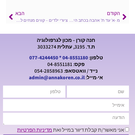
הקודם
הבא
מ -א' עד ת' אהבה בכתב היד – חלק ראשון
ציורי ילדים – קווים מנחים להתבוננות
חנה קורן – מכון לגרפולוגיה
ת.ד. 3195, עתלית 3033274
טלפון:
04-8551180
*
077-4244450
פקס: 04-8551181
נייד / וואטסאפ: 054-2858963
אי-מייל:
admin@annakoren.co.il
אני מאשר/ת קבלת דיוור במייל ואת
מדיניות הפרטיות