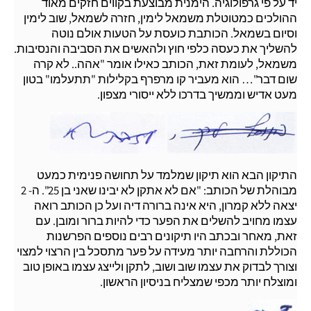
יד על פי גרפולוגיה. הימנית מבוצעת בקווים חזקים מאוד
ההולכים כמטוטלת משמאל לימין, חזרה לשמאל, שוב לימין
וסיום בשמאל. הכותבת כועסת על הטעות אולם נוטה
להשליך את כעסה כלפי חוץ ולהאשים את הסביבה והנסיבות.
משמאל, לעומת זאת, הכותב כאילו אומר "אהה.. לא קרה
שום דבר"… הוא מעביר קו מרפרף בקלילות "תתעלמו" בטון
מעט אדיש וממשיך בדרכו ללא ייסורי מצפון.
התיקון הבא הוא תיקון שמלמד על תחושה פנימית כמעט
מבוהלת של הכותב: "אם לא אתקן לא יבינו שאני בן 25". ה- 2
יצאה ללא קמרון, היא אינה ברורה דיה ועל כן הכותב רואה
עצמו מחויב להשלים את הפער כדי להיות ברור ומובן. עם
זאת, מאחר ובכתב היו תיקונים רבים נוספים הפרשנות
הכוללת והרחבה יותר מעידה על פער מתסכל בין הרצוי למצוי
וצורך לבדוק את עצמו שוב ושוב, לתקן ולייצג עצמו באופן טוב
ומוצלח יותר מכפי שמצליח בניסיון הראשון.