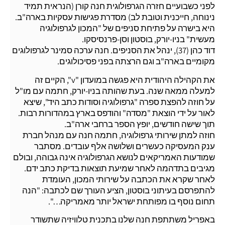
לפני כשבועיים חזרה הגרפולוגית חנה קורן (הנראית תמיד
נינוחה, חייכנית וטובת לב) מסדרת פגישות עסקיות בארה"ב.
היא בישרה על פתיחת סניפים של "המכון לגרפולוגיה
מעשית" בניו-יורק, בוסטון וסן-פרנסיסקו.
דוד כהן (37), ינהל את הסניפים. חנה ערכה סמינר לגרפולוגים
מקומיים בארה"ב וגם הרצתה בפני פסיכולוגים.
את הקהילה היהודית היא פגשה במועדון "v", הקיים זה
למעלה ממאה שנה. בעת שהותה בניו-יורק, חתמה עם מו"ל
על חוזה להפצת ספרה "גרפולוגיה וסודות כתב היד", שיצא
לאור על ידי הוצאת "מסדה" והודפס בארץ במהדורות רבות.
תוך שישה חודשים, יופץ הספר ברחבי ארה"ב.
חוזה למתן שירותי גרפולוגיה, חתמה חנה עם מנהל חברת
ענק המעסיקה כעשרים ושלושה אלף עובדים. מסתבר
שמודעות האמריקאים לנושא הגרפולוגיה אינה גבוהה, ובולם
מגיבים בתדהמה לאחר שמיעת תוצאות בדיקת כתב ידם.
לאחר שקרא את הכתבה על שירותי המכון, העומדת
להתפרסם בעיתוני בוסטון, הציע העורך שם לכתבה: "הנה
תחום נוסף בו מפותחת ישראל יותר מאמריקה…".
באפריל משתתפת חנה שלנו בתכנית טלוויזיה שתשודר