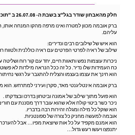
חלק מהאבחון שודר בגל"צ בשבת ה- 26.07.08 ב "תוכניות לשבת" עם ליעד בודריק ואסף ליברמן
ברק אובמה מכוון למטרה ואינו מרפה מהקו המנחה אותו, הו
עליהם.
הוא איש של שילובים רבים ונדירים:
שילוב של ראיה לפרטי הפרטים עם ראיה כוללנית ולטווח רח
ניכרות עוצמות נפש ותאוות חיים, יחד עם קור רוח ושליטה 
כח העמידות שלו נדיר. כל זה ככל הנראה מילדות לא פשוט
הוא חינך את עצמו בעצמו והצליח להתגבר על רגשי נחיתות
ברק אובמה אינטליגנטי מאד, סקרן ועירני למתרחש. הוא מאו
הוא פועל מתוך שילוב של אמונה וביטחון בדרכו ובצדקתו .
ניכר כשר ביטוי קולח אלא שהוא עובר דרך מסננת עם חורים
הוא שוקל כל מילה ומגלה זהירות רבה בדבריו.
אובמה למעשה מחניק כל צורה של ספונטניות.
הוא אמנם מקפיד על כל אות שיוצאת מפיו… אבל להערכת
יתנפצו ויעשו רעש גדול…