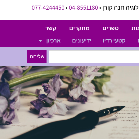
וגיה חנה קורן •
04-8551180
•
077-4244450
ות
ספרים
מחקרים
קשר
קטעי רדיו
ידיעונים
ארכיון
שליחה