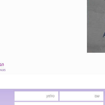
הב
מנגל