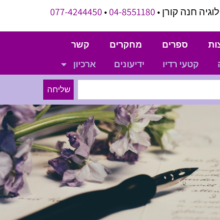
וגיה חנה קורן •
04-8551180
•
077-4244450
ות
ספרים
מחקרים
קשר
קטעי רדיו
ידיעונים
ארכיון
שליחה