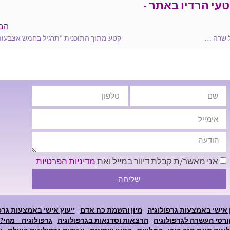
טעי הרדיו באתר -
הב
5/12/2013 – רדיו 103FM – חנה קורן אצל גבי גזית על כתב-היד של שרה נתניהו
קטע מתוך התוכנית "תרגיל בחמש אצבעות
אני מאשר/ת קבלת דיוור במייל ואת
מדיניות הפרטיות
שליחה
 אישי באמצעות גרפולוגיה
מיון והשמת כח אדם
ייעוץ אישי באמצעות גרפ
ורסי העשרה לגרפולוגיה
הרצאות וסדנאות בגרפולוגיה
גרפולוגיה – מהי?