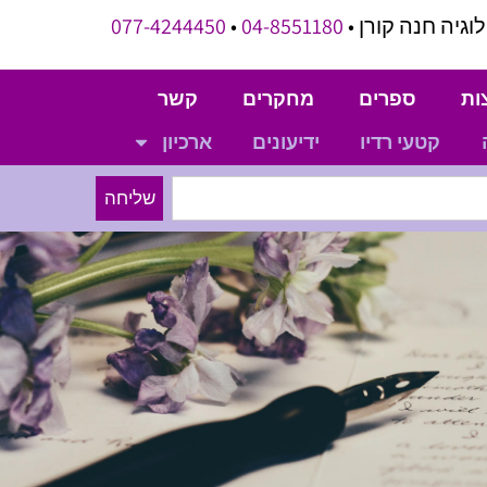
וגיה חנה קורן •
04-8551180
•
077-4244450
ות
ספרים
מחקרים
קשר
קטעי רדיו
ידיעונים
ארכיון
שליחה