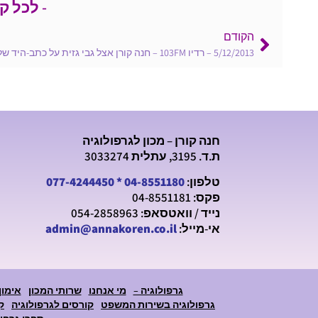
- לכל ק
הקודם
חנה קורן – מכון לגרפולוגיה
ת.ד. 3195, עתלית 3033274
טלפון:
04-8551180
*
077-4244450
פקס: 04-8551181
נייד / וואטסאפ: 054-2858963
אי-מייל:
admin@annakoren.co.il
גרפולוגיה –
מי אנחנו
שרותי המכון
אימון
גרפולוגיה בשירות המשפט
קורסים לגרפולוגיה
ק